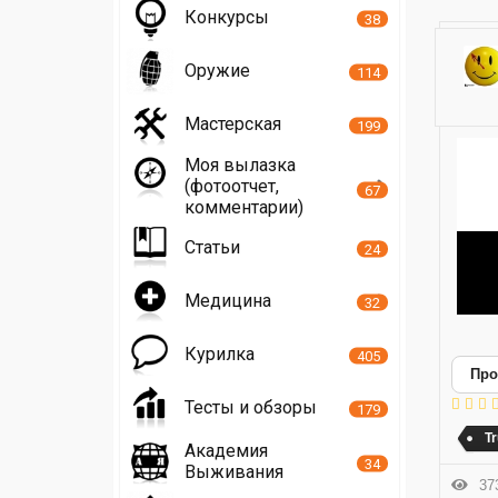
Конкурсы
38
Оружие
114
Мастерская
199
Моя вылазка
(фотоотчет,
67
комментарии)
Статьи
24
Медицина
32
Курилка
405
Про
Тесты и обзоры
179
Tr
Академия
34
Выживания
373