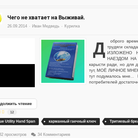
Чего не хватает на Выживай.
26.09.2014
Иван Медведь
Курилка
Доброго времени суток, камарады. Доброго времени суток,
трудяги склад
ИЗЛОЖЕНО 
НАЕЗДОМ НА
карысти ради, но для
тут, МОЁ ЛИЧНОЕ МНЕН
тут подумалось мне... 
потребителей достаточн
должить чтение
12
ue Utility Hand Span
карманный гаечный ключ
Тритиевый бре
2 просмотров
34 Комментариев