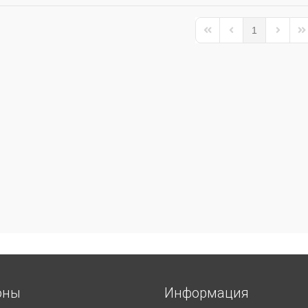
1
First Page
Previous Page
Next Pa
La
оны
Информация