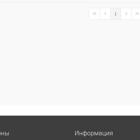
1
First Page
Previous Page
Next Pa
La
оны
Информация