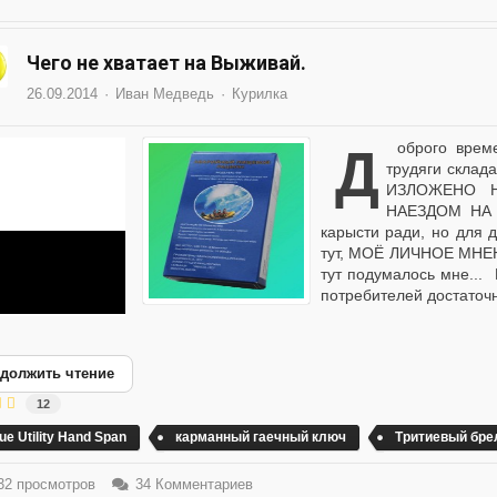
Чего не хватает на Выживай.
26.09.2014
Иван Медведь
Курилка
Доброго времени суток, камарады. Доброго времени суток,
трудяги склад
ИЗЛОЖЕНО 
НАЕЗДОМ НА
карысти ради, но для
тут, МОЁ ЛИЧНОЕ МНЕН
тут подумалось мне... 
потребителей достаточн
должить чтение
12
ue Utility Hand Span
карманный гаечный ключ
Тритиевый бре
2 просмотров
34 Комментариев