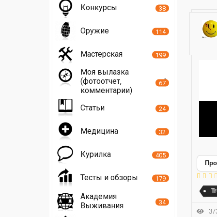
Конкурсы
38
Оружие
114
Мастерская
199
Моя вылазка
(фотоотчет,
67
комментарии)
Статьи
24
Медицина
32
Курилка
405
Про
Тесты и обзоры
179
Tr
Академия
34
Выживания
373