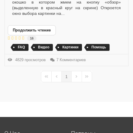
окошко в котором жмем на кнопку «обзор»
(выделенную в красный круг на скрине) Откроется
окно выбора картинки на...
Продолжить чтение
16
FAQ
Видео
Картинки
Помощь
4829 просмотров
7 Комментариев
1
First Page
Previous Page
Next Page
Last Page