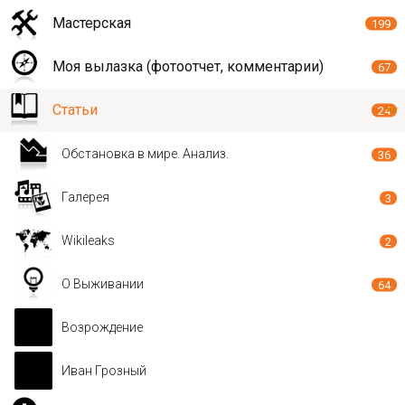
Мастерская
199
Моя вылазка (фотоотчет, комментарии)
67
Статьи
24
Обстановка в мире. Анализ.
36
Галерея
3
Wikileaks
2
О Выживании
64
Возрождение
Иван Грозный