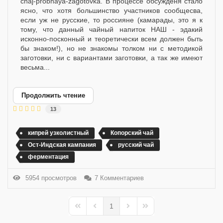
chaj-probnaya-zagotovka. В процессе обсужденя стало
ясно, что хотя большинство участников сообщесва,
если уж не русские, то россияне (камарады, это я к
тому, что данный чайный напиток НАШ - эдакий
исконно-посконный и теоретически всем должен быть
бы знаком!), но не знакомы толком ни с методикой
заготовки, ни с вариантами заготовки, а так же имеют
весьма...
Продолжить чтение
13
кипрей узколистный
Копорский чай
Ост-Индская кампания
русский чай
ферментация
5954 просмотров
7 Комментариев
1
First Page
Previous Page
Next Page
Last Page