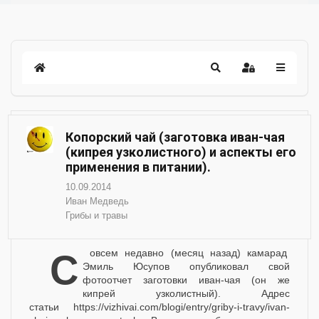
Копорский чай (заготовка иван-чая
(кипрея узколистного) и аспекты его
применения в питании).
10.09.2014
Иван Медведь
Грибы и травы
Совсем недавно (месяц назад) камарад
Эмиль Юсупов опубликовал свой
фотоотчет заготовки иван-чая (он же
кипрей узколистный). Адрес
статьи https://vizhivai.com/blogi/entry/griby-i-travy/ivan-