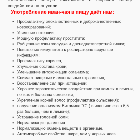
воздействия на опухоли.
Употребление иван-чая в пищу даёт нам:
Профилактику злокачественных и доброкачественных
новообразований;
Усиление потенции;
Мощную профилактику проститита;
Рубцевание язвы желудка и двенадцатиперстной кишки;
Повышение иммунитета к респираторно-вирусным
инфекциям;
Профилактику кариеса;
Улучшение состава крови;
Уменьшение интоксикации организма;
Снимает пищевые и алкогольные отравления;
Восстанавление сил при истощении;
Хорошее терапевтическое воздействие при камнях в печени,
почках и болезнях селезенки;
Укрепление корней волос (профилактика облысения);
получение организмом Витамина "С" ( в иван-чае его в 6,5
раз больше, чем в лимоне);
Устранение головной боли;
Нормализацию давления
Нормализацию обмена веществ в организме.
Антимикробные свойства шире, чем у черных чаев.