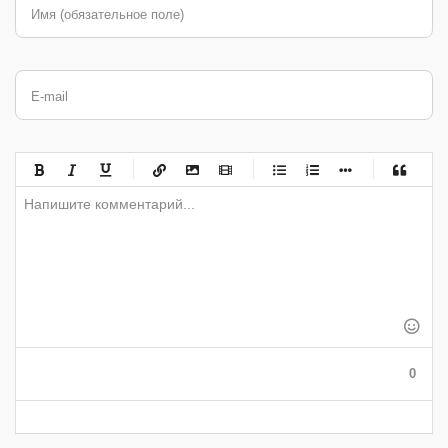
Имя (обязательное поле)
E-mail
-
-
-
-
-
-
-
-
-
-
-
-
-
-
-
-
-
-
-
-
-
-
-
-
-
-
-
-
-
-
-
-
-
-
-
-
-
-
-
0
-
-
-
-
-
-