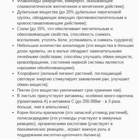
Флавоноиды (кверцетин, кемферол, оказывающее
спазмолитическое желчегонное и мочегонное действие);
Дубильные вещества (до 20% дубильных пирогаловой
группы, обладающих вяжущих противовоспалительным и
кровоостанавливающим действием);
Слизи (до 15%, что обеспечивает мягчительным и
обволакивающие свойства, способность снимать
воспаления, утолять боли, успокаивать и снимать судороги);
Небольшое количество алкалоидов (эти вещества в больших
дозах ядовиты, но в малых обладают замечательными
лечебными свойствами, способны улучшать обмен веществ,
кровообращение, состояние нервной системы являются
хорошими обезболивающими);
Хлорофилл (зеленый пигмент растений, поглощающий
световую энергию стимулирует заживление ран, улучшает
обмен веществ);
Пектин (это вещество увеличивает срок хранения чая).
В листьях присутствуют витамины, особенно много каротина
(провитамина А) и витамина С (до 200-388мг - в 3 раза
больше, чем в апельсинах).
Корни богаты крахмалом (это запасной углевод растений),
полисахаридами (эти углеводы участвуют в иммунных
реакциях), органическими кислотами (участвуют в
биохимических реакциях., играют важную роль в
поддержании кислотно-щелочного баланса).