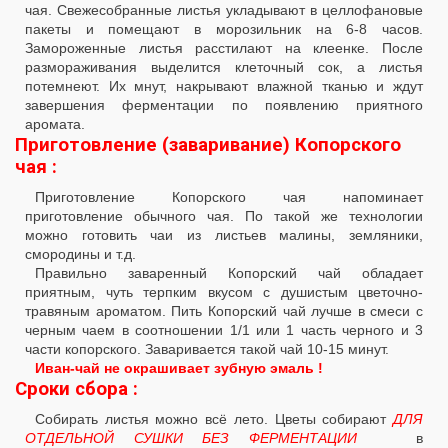
чая. Свежесобранные листья укладывают в целлофановые
пакеты и помещают в морозильник на 6-8 часов.
Замороженные листья расстилают на клеенке. После
размораживания выделится клеточный сок, а листья
потемнеют. Их мнут, накрывают влажной тканью и ждут
завершения ферментации по появлению приятного
аромата.
Приготовление (заваривание) Копорского
чая :
Приготовление Копорского чая напоминает
приготовление обычного чая. По такой же технологии
можно готовить чаи из листьев малины, земляники,
смородины и т.д.
Правильно заваренный Копорский чай обладает
приятным, чуть терпким вкусом с душистым цветочно-
травяным ароматом. Пить Копорский чай лучше в смеси с
черным чаем в соотношении 1/1 или 1 часть черного и 3
части копорского. Заваривается такой чай 10-15 минут.
Иван-чай не окрашивает зубную эмаль !
Сроки сбора :
Собирать листья можно всё лето. Цветы собирают
ДЛЯ
ОТДЕЛЬНОЙ СУШКИ БЕЗ ФЕРМЕНТАЦИИ
в