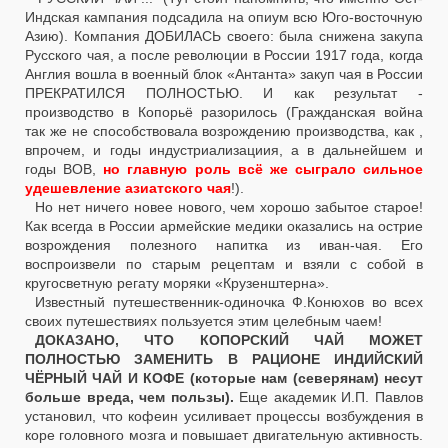
Индская кампания подсадила на опиум всю Юго-восточную
Азию). Компания ДОБИЛАСЬ своего: была снижена закупа
Русского чая, а после революции в России 1917 года, когда
Англия вошла в военный блок «Антанта» закуп чая в России
ПРЕКРАТИЛСЯ ПОЛНОСТЬЮ. И как результат -
производство в Копорьё разорилось (Гражданская война
так же не способствовала возрождению производства, как ,
впрочем, и годы индустриализациия, а в дальнейшем и
годы ВОВ,
но главную роль всё же сыграло сильное
удешевление азиатского чая
!).
Но нет ничего новее нового, чем хорошо забытое старое!
Как всегда в России армейские медики оказались на острие
возрождения полезного напитка из иван-чая. Его
воспроизвели по старым рецептам и взяли с собой в
кругосветную регату моряки «Крузенштерна».
Известный путешественник-одиночка Ф.Конюхов во всех
своих путешествиях пользуется этим целебным чаем!
ДОКАЗАНО, ЧТО КОПОРСКИЙ ЧАЙ МОЖЕТ
ПОЛНОСТЬЮ ЗАМЕНИТЬ В РАЦИОНЕ ИНДИЙСКИЙ
ЧЁРНЫЙ ЧАЙ И КОФЕ (которые нам (северянам) несут
больше вреда, чем пользы).
Еще академик И.П. Павлов
установил, что кофеин усиливает процессы возбуждения в
коре головного мозга и повышает двигательную активность.