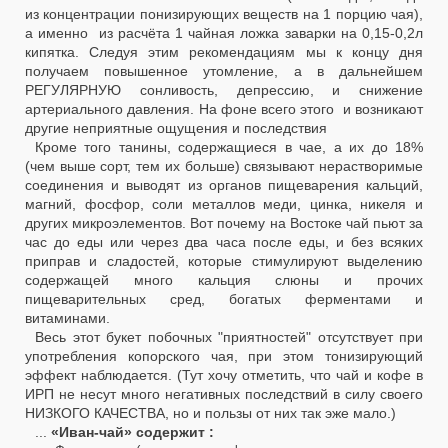
из концентрации понизирующих веществ на 1 порцию чая),
а именно из расчёта 1 чайная ложка заварки на 0,15-0,2л
кипятка. Следуя этим рекомендациям мы к концу дня
получаем повышенное утомление, а в дальнейшем
РЕГУЛЯРНУЮ сонливость, депрессию, и снижение
артериального давления. На фоне всего этого и возникают
другие неприятные ощущения и последствия
Кроме того танины, содержащиеся в чае, а их до 18%
(чем выше сорт, тем их больше) связывают нерастворимые
соединения и выводят из органов пищеварения кальций,
магний, фосфор, соли металлов меди, цинка, никеля и
других микроэлементов. Вот почему на Востоке чай пьют за
час до еды или через два часа после еды, и без всяких
приправ и сладостей, которые стимулируют выделению
содержащей много кальция слюны и прочих
пищеварительных сред, богатых ферментами и
витаминами.
Весь этот букет побочных "приятностей" отсутствует при
употребления копорского чая, при этом тонизирующий
эффект наблюдается. (Тут хочу отметить, что чай и кофе в
ИРП не несут много негативных последствий в силу своего
НИЗКОГО КАЧЕСТВА, но и пользы от них так эже мало.)
...
«Иван-чай» содержит :