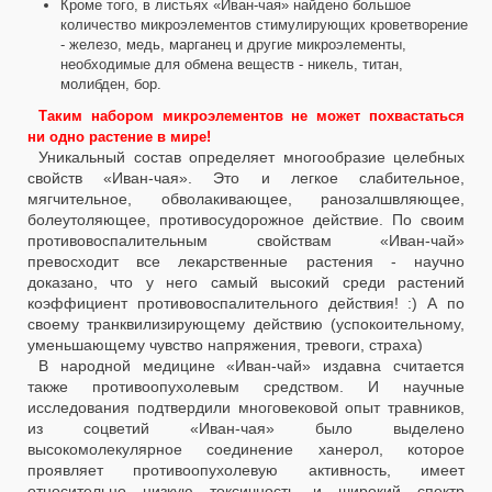
Кроме того, в листьях «Иван-чая» найдено большое
количество микроэлементов стимулирующих кроветворение
- железо, медь, марганец и другие микроэлементы,
необходимые для обмена веществ - никель, титан,
молибден, бор.
Таким набором микроэлементов не может похвастаться
ни одно растение в мире!
Уникальный состав определяет многообразие целебных
свойств «Иван-чая». Это и легкое слабительное,
мягчительное, обволакивающее, ранозалшвляющее,
болеутоляющее, противосудорожное действие. По своим
противовоспалительным свойствам «Иван-чай»
превосходит все лекарственные растения - научно
доказано, что у него самый высокий среди растений
коэффициент противовоспалительного действия! :) А по
своему транквилизирующему действию (успокоительному,
уменьшающему чувство напряжения, тревоги, страха)
В народной медицине «Иван-чай» издавна считается
также противоопухолевым средством. И научные
исследования подтвердили многовековой опыт травников,
из соцветий «Иван-чая» было выделено
высокомолекулярное соединение ханерол, которое
проявляет противоопухолевую активность, имеет
относительно низкую токсичность и широкий спектр