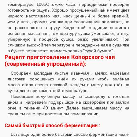
температуре 100оС около часа, периодически проверяя
готовность на ощупь. Хорошо просушенный чай имеет цвет
черного настоящего чая, насыщенный и более крепкий,
чем у него, аромат, чаинки при сдавливании ломаются, но
не рассыпаются в труху. Когда этой кондиции достигнет
основная масса чая, температуру сушки уменьшают, а тягу,
умеренную в процессе сушки, резко увеличивают. При
слишком высокой температуре и передержке чая в сушилке
в букете появляется примесь запаха "сухой бумаги".
Рецепт приготовления Копорского чая
(современный упрощённый):
Собираем молодые листья иван-чая , мелко нарезаем
листочки, хорошенько мнём их руками чтобы зелёная
масса стала слегка влажной, кладём в миску под гнёт на
сутки-двое при комнатной температуре.
Помещаем полученную массу на сковороду с толстым
дном и нагреваем под крышкой на сковородке при малом
огне в течении 40 минут. Далее высушиваем массу на
среднем огне при постоянном помешивании.
Самый быстрый способ ферментации :
Есть еще один более быстрый способ ферментации иван-