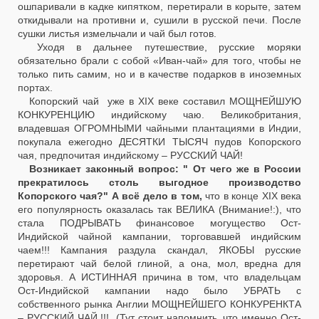
ошпаривали в кадке кипятком, перетирали в корыте, затем
откидывали на противни и, сушили в русской печи. После
сушки листья измельчали и чай был готов.
Уходя в дальнее путешествие, русские моряки
обязательно брали с собой «Иван-чай» для того, чтобы не
только пить самим, но и в качестве подарков в иноземных
портах.
Копорский чай уже в XIX веке составил МОЩНЕЙШУЮ
КОНКУРЕНЦИЮ индийскому чаю. Великобритания,
владевшая ОГРОМНЫМИ чайными плантациями в Индии,
покупала ежегодно ДЕСЯТКИ ТЫСЯЧ пудов Копорского
чая, предпочитая индийскому – РУССКИЙ ЧАЙ!
Возникает законный вопрос: " От чего же в России
прекратилось столь выгодное производство
Копорского чая?" А всё дело в том,
что в конце XIX века
его популярность оказалась так ВЕЛИКА (Внимание!:), что
стала ПОДРЫВАТЬ финансовое могущество Ост-
Индийской чайной кампании, торговавшей индийским
чаем!!! Кампания раздула скандал, ЯКОБЫ русские
перетирают чай белой глиной, а она, мол, вредна для
здоровья. А ИСТИННАЯ причина в том, что владельцам
Ост-Индийской кампании надо было УБРАТЬ с
собственного рынка Англии МОЩНЕЙШЕГО КОНКУРЕНКТА
– РУССКИЙ ЧАЙ !!! (Тут стоит напомнить, что именно Ост-