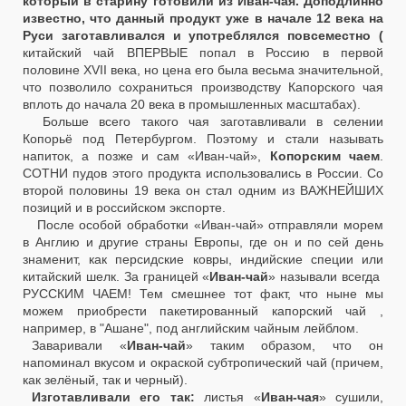
который в старину готовили из Иван-чая. Доподлинно
известно, что данный продукт уже в начале 12 века на
Руси заготавливался и употреблялся повсеместно (
китайский чай ВПЕРВЫЕ попал в Россию в первой
половине ХVII века, но цена его была весьма значительной,
что позволило сохраниться производству Капорского чая
вплоть до начала 20 века в промышленных масштабах).
Больше всего такого чая заготавливали в селении
Копорьё под Петербургом. Поэтому и стали называть
напиток, а позже и сам «Иван-чай»,
Копорским чаем
.
СОТНИ пудов этого продукта использовались в России. Со
второй половины 19 века он стал одним из ВАЖНЕЙШИХ
позиций и в российском экспорте.
После особой обработки «Иван-чай» отправляли морем
в Англию и другие страны Европы, где он и по сей день
знаменит, как персидские ковры, индийские специи или
китайский шелк. За границей «
Иван-чай
» называли всегда
РУССКИМ ЧАЕМ! Тем смешнее тот факт, что ныне мы
можем приобрести пакетированный капорский чай ,
например, в "Ашане", под английским чайным лейблом.
Заваривали «
Иван-чай
» таким образом, что он
напоминал вкусом и окраской субтропический чай (причем,
как зелёный, так и черный).
Изготавливали его так:
листья «
Иван-чая
» сушили,