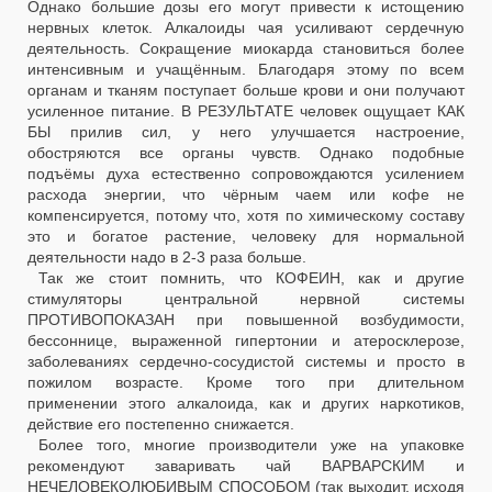
Однако большие дозы его могут привести к истощению
нервных клеток. Алкалоиды чая усиливают сердечную
деятельность. Сокращение миокарда становиться более
интенсивным и учащённым. Благодаря этому по всем
органам и тканям поступает больше крови и они получают
усиленное питание. В РЕЗУЛЬТАТЕ человек ощущает КАК
БЫ прилив сил, у него улучшается настроение,
обостряются все органы чувств. Однако подобные
подъёмы духа естественно сопровождаются усилением
расхода энергии, что чёрным чаем или кофе не
компенсируется, потому что, хотя по химическому составу
это и богатое растение, человеку для нормальной
деятельности надо в 2-3 раза больше.
Так же стоит помнить, что КОФЕИН, как и другие
стимуляторы центральной нервной системы
ПРОТИВОПОКАЗАН при повышенной возбудимости,
бессоннице, выраженной гипертонии и атеросклерозе,
заболеваниях сердечно-сосудистой системы и просто в
пожилом возрасте. Кроме того при длительном
применении этого алкалоида, как и других наркотиков,
действие его постепенно снижается.
Более того, многие производители уже на упаковке
рекомендуют заваривать чай ВАРВАРСКИМ и
НЕЧЕЛОВЕКОЛЮБИВЫМ СПОСОБОМ (так выходит, исходя