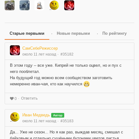
Старые первыми
Новые первыми
По рейтингу
СамСебеРежиссер
около 11 лет назад
#35182
В этом году -- все уже. Кипрей не только оцвел, но и пух с
него пооблетал.
На будущий год можно всем сообществом заготовить
немеренно иван-чая, кто как научился
Ответить
0
Иван Медведь
Автор
около 11 лет назад
#35183
Да... Уже не сезон... Но я как раз, выждав месяц, смешал с
байховым и отдельно сушёными бутонами цветов листья...