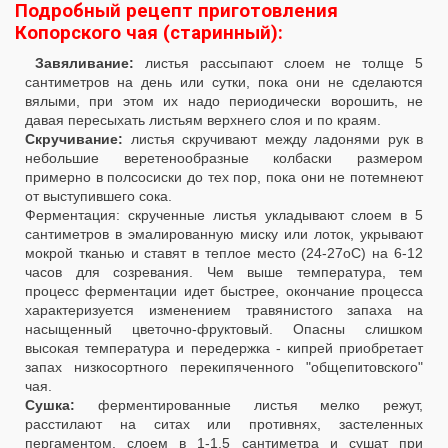
Подробный рецепт приготовления
Копорского чая (старинный):
Завяливание:
листья рассыпают слоем не толще 5
сантиметров на день или сутки, пока они не сделаются
вялыми, при этом их надо периодически ворошить, не
давая пересыхать листьям верхнего слоя и по краям.
Скручивание:
листья скручивают между ладонями рук в
небольшие веретенообразные колбаски размером
примерно в полсосиски до тех пор, пока они не потемнеют
от выступившего сока.
Ферментация: скрученные листья укладывают слоем в 5
сантиметров в эмалированную миску или лоток, укрывают
мокрой тканью и ставят в теплое место (24-27оС) на 6-12
часов для созревания. Чем выше температура, тем
процесс ферментации идет быстрее, окончание процесса
характеризуется изменением травянистого запаха на
насыщенный цветочно-фруктовый. Опасны слишком
высокая температура и передержка - кипрей приобретает
запах низкосортного перекипяченного "общепитовского"
чая.
Сушка:
ферментированные листья мелко режут,
расстилают на ситах или противнях, застеленных
пергаментом, слоем в 1-1,5 сантиметра и сушат при