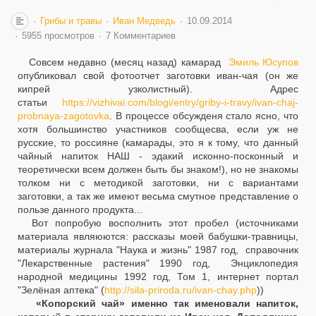
Грибы и травы
Иван Медведь
10.09.2014
5955 просмотров
7 Комментариев
Совсем недавно (месяц назад) камарад
Эмиль Юсупов
опубликовал свой фотоотчет заготовки иван-чая (он же
кипрей узколистный). Адрес
статьи
https://vizhivai.com/blogi/entry/griby-i-travy/ivan-chaj-
probnaya-zagotovka
. В процессе обсужденя стало ясно, что
хотя большинство участников сообщесва, если уж не
русские, то россияне (камарады, это я к тому, что данный
чайный напиток НАШ - эдакий исконно-посконный и
теоретически всем должен быть бы знаком!), но не знакомы
толком ни с методикой заготовки, ни с вариантами
заготовки, а так же имеют весьма смутное представление о
пользе данного продукта...
Вот попробую восполнить этот пробел (источниками
материала являюются: рассказы моей бабушки-травницы,
материалы журнала "Наука и жизнь" 1987 год, справочник
"Лекарственные растения" 1990 год, Энциклопедия
народной медицины 1992 год, Том 1, интернет портал
"Зелёная аптека" (
http://sila-priroda.ru/ivan-chay.php
))
«Копорский чай» именно так именовали напиток,