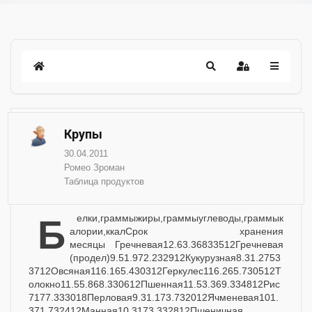
Крупы
30.04.2011
Ромео Зроман
Таблица продуктов
белки,граммыжиры,граммыуглеводы,граммык
алории,ккалСрок хранения
месяцы Гречневая12.63.36833512Гречневая
(продел)9.51.972.232912Кукурузная8.31.2753
3712Овсяная116.165.430312Геркулес116.265.730512Т
олокно11.55.868.330612Пшенная11.53.369.334812Рис
7177.333018Перловая9.31.173.732012Ячменевая101.
371.732412Манная10.3173.332812Пшеничная