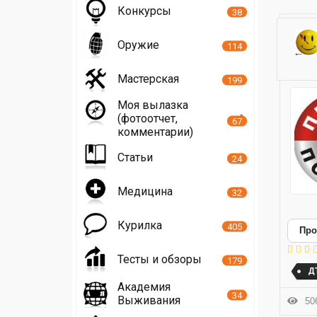
Конкурсы
38
Оружие
114
Мастерская
199
Моя вылазка
(фотоотчет,
67
комментарии)
Статьи
24
Медицина
32
Курилка
405
Про
Тесты и обзоры
179
Д
Академия
34
Выживания
506