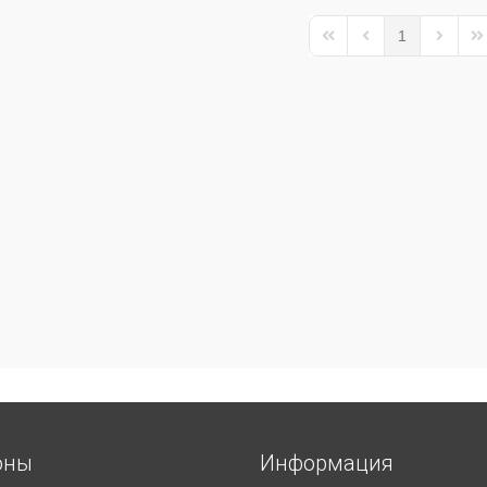
1
First Page
Previous Page
Next Pa
La
оны
Информация