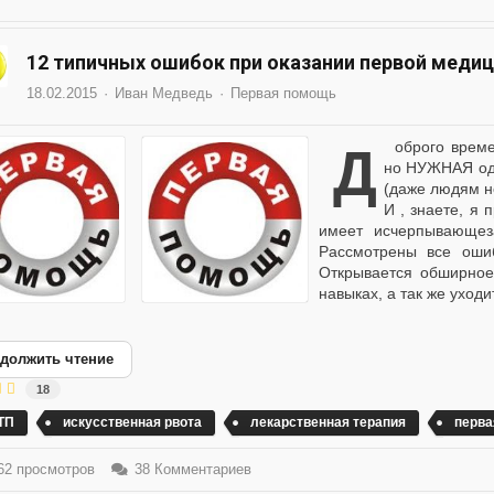
12 типичных ошибок при оказании первой меди
18.02.2015
Иван Медведь
Первая помощь
Доброго времени суток, камарады! Данная статья копипаста,
но НУЖНАЯ одн
(даже людям не
И , знаете, я 
имеет исчерпывающеза
Рассмотрены все оши
Открывается обширное
навыках, а так же уходи
должить чтение
18
ТП
искусственная рвота
лекарственная терапия
перва
2 просмотров
38 Комментариев