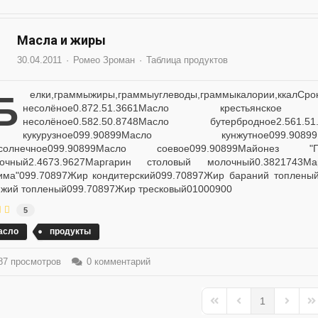
Масла и жиры
30.04.2011
Ромео Зроман
Таблица продуктов
,граммыкалории,ккалСрок Хранения месяцыМасло крестьянское
несолёное0.872.51.3661Масло крестьянское
несолёное0.582.50.8748Масло бутербродное2.561.
кукурузное099.90899Масло кунжутное099.90
солнечное099.90899Масло соевое099.90899Майонез "Пр
очный2.4673.9627Маргарин столовый молочный0.3821743Ма
има"099.70897Жир кондитерский099.70897Жир бараний топлены
яжий топленый099.70897Жир тресковый01000900
5
асло
продукты
7 просмотров
0 комментарий
1
First Page
Previous Page
Next Pa
La