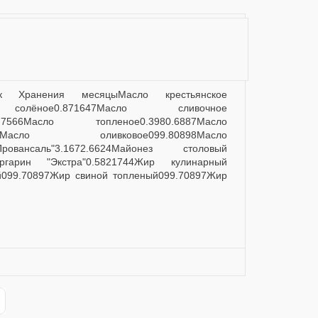
 солёное0.871647Масло сливочное
51.7566Масло топленое0.3980.6887Масло
899Масло оливковое099.80898Масло
овансаль"3.1672.6624Майонез столовый
ргарин "Экстра"0.5821744Жир кулинарный
й099.70897Жир свиной топленый099.70897Жир
ge
st Page