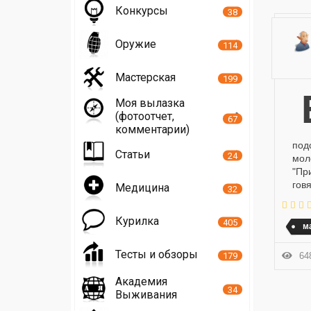
Конкурсы
38
Оружие
114
Мастерская
199
белки,граммыжиры,граммыуглеводы
Моя вылазка
(фотоотчет,
67
комментарии)
под
Статьи
24
мол
"Пр
гов
Медицина
32
Курилка
405
м
Тесты и обзоры
179
648
Академия
34
Выживания