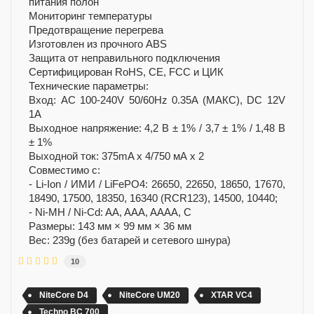
питания полон
Мониторинг температуры
Предотвращение перегрева
Изготовлен из прочного ABS
Защита от неправильного подключения
Сертифицирован RoHS, CE, FCC и ЦИК
Технические параметры:
Вход: AC 100-240V 50/60Hz 0.35A (МАКС), DC 12V
1A
Выходное напряжение: 4,2 В ± 1% / 3,7 ± 1% / 1,48 В
± 1%
Выходной ток: 375mA х 4/750 мА х 2
Совместимо с:
- Li-Ion / ИМИ / LiFePO4: 26650, 22650, 18650, 17670,
18490, 17500, 18350, 16340 (RCR123), 14500, 10440;
- Ni-MH / Ni-Cd: AA, AAA, AAAA, C
Размеры: 143 мм × 99 мм × 36 мм
Вес: 239g (без батарей и сетевого шнура)
10
NiteCore D4
NiteCore UM20
XTAR VC4
Techno BC 700