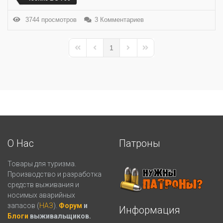
3744 просмотров
3 Комментариев
1
First Page
Previous Page
Next Page
Last Page
О Нас
Патроны
Товары для туризма.
Производство и разработка
средств выживания и
носимых аварийных
запасов (
НАЗ
).
Форум
и
Информация
Блоги
выживальщиков.