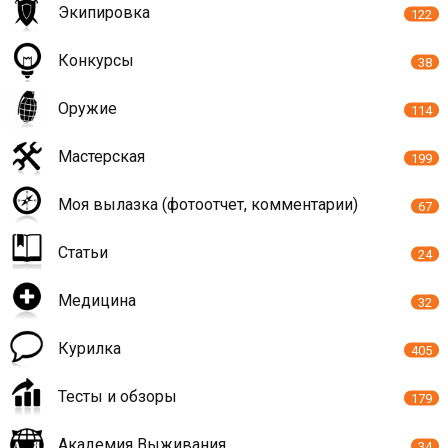
Экипировка
122
Конкурсы
38
Оружие
114
Мастерская
199
Моя вылазка (фотоотчет, комментарии)
67
Статьи
24
Медицина
32
Курилка
405
Тесты и обзоры
179
Академия Выживания
34