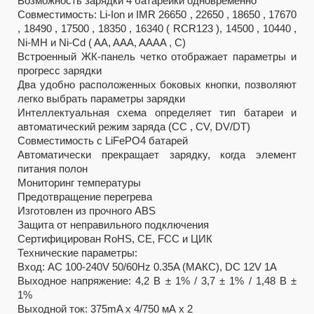
Возможность зарядки 4 батарейки одновременно
Совместимость: Li-Ion и IMR 26650 , 22650 , 18650 , 17670
, 18490 , 17500 , 18350 , 16340 ( RCR123 ), 14500 , 10440 ,
Ni-MH и Ni-Cd ( AA, AAA, AAAA , С)
Встроенный ЖК-панель четко отображает параметры и
прогресс зарядки
Два удобно расположенных боковых кнопки, позволяют
легко выбрать параметры зарядки
Интеллектуальная схема определяет тип батареи и
автоматический режим заряда (CC , CV, DV/DT)
Совместимость с LiFePO4 батарей
Автоматически прекращает зарядку, когда элемент
питания полон
Мониторинг температуры
Предотвращение перегрева
Изготовлен из прочного ABS
Защита от неправильного подключения
Сертифицирован RoHS, CE, FCC и ЦИК
Технические параметры:
Вход: AC 100-240V 50/60Hz 0.35A (МАКС), DC 12V 1A
Выходное напряжение: 4,2 В ± 1% / 3,7 ± 1% / 1,48 В ±
1%
Выходной ток: 375mA х 4/750 мА х 2