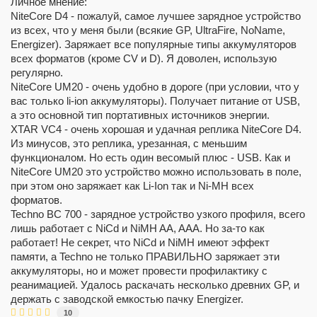
Личное мнение:
NiteCore D4 - пожалуй, самое лучшее зарядное устройство
из всех, что у меня были (всякие GP, UltraFire, NoName,
Energizer). Заряжает все популярные типы аккумуляторов
всех форматов (кроме CV и D). Я доволен, использую
регулярно.
NiteCore UM20 - очень удобно в дороге (при условии, что у
вас только li-ion аккумуляторы). Получает питание от USB,
а это основной тип портативных источников энергии.
XTAR VC4 - очень хорошая и удачная реплика NiteCore D4.
Из минусов, это реплика, урезанная, с меньшим
функционалом. Но есть один весомый плюс - USB. Как и
NiteCore UM20 это устройство можно использовать в поле,
при этом оно заряжает как Li-Ion так и Ni-MH всех
форматов.
Techno BC 700 - зарядное устройство узкого профиля, всего
лишь работает с NiCd и NiMH AA, AAA. Но за-то как
работает! Не секрет, что NiCd и NiMH имеют эффект
памяти, а Techno не только ПРАВИЛЬНО заряжает эти
аккумуляторы, но и может провести профилактику с
реанимацией. Удалось раскачать несколько древних GP, и
держать с заводской емкостью пачку Energizer.
10