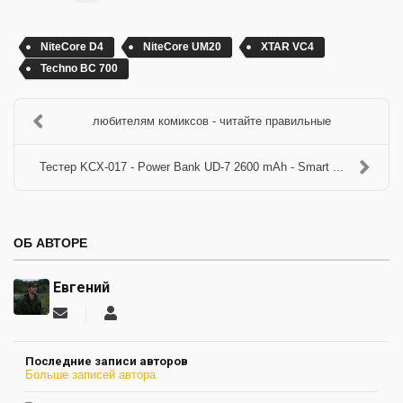
NiteCore D4
NiteCore UM20
XTAR VC4
Techno BC 700
любителям комиксов - читайте правильные
Тестер KCX-017 - Power Bank UD-7 2600 mAh - Smart ...
ОБ АВТОРЕ
Евгений
Подписаться
Евгений
на
обновление
Последние записи авторов
автора
Больше записей автора