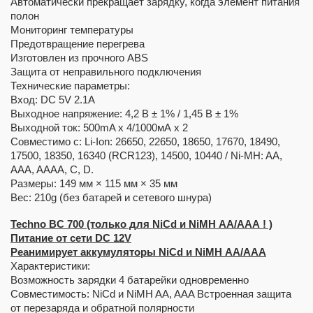
Автоматически прекращает зарядку, когда элемент питания
полон
Мониторинг температуры
Предотвращение перегрева
Изготовлен из прочного ABS
Защита от неправильного подключения
Технические параметры:
Вход: DC 5V 2.1A
Выходное напряжение: 4,2 В ± 1% / 1,45 В ± 1%
Выходной ток: 500mA х 4/1000мА х 2
Совместимо с: Li-Ion: 26650, 22650, 18650, 17670, 18490,
17500, 18350, 16340 (RCR123), 14500, 10440 / Ni-MH: AA,
AAA, AAAA, C, D.
Размеры: 149 мм × 115 мм × 35 мм
Вес: 210g (без батарей и сетевого шнура)
Techno BC 700 (только для NiCd и NiMH АА/ААА ! )
Питание от сети DC 12V
Реанимирует аккумуляторы NiCd и NiMH АА/ААА
Характеристики:
Возможность зарядки 4 батарейки одновременно
Совместимость: NiCd и NiMH AA, AAA Встроенная защита
от перезаряда и обратной полярности