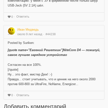
комплектацию: у меня с ЗУ в фирменном чехле только шнур
USB-Jeck (5V 2.1A) шёл.
Ответить
0
Иван Медведь
около 9 лет назад
#44238
Posted by Suriken:
[quote name="Евгений Решеткин"]NiteCore D4 — пожалуй,
самое лучшее зарядное устройство
Согласен на все 100%.
[/quote]
Ну... это факт, мистер Дюк! :-)
Правда... стоит учитывать, что и ценник на него около 2000
против 600-800 за UltraFire, NoName, Energizer...
Ответить
0
Добавить комментарий