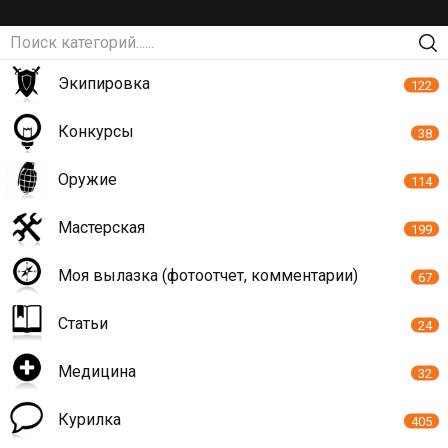
Экипировка
122
Конкурсы
38
Оружие
114
Мастерская
199
Моя вылазка (фотоотчет, комментарии)
67
Статьи
24
Медицина
32
Курилка
405