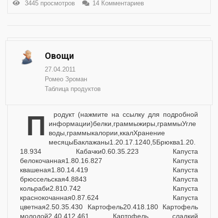
3445 просмотров
14 Комментариев
Овощи
27.04.2011
Ромео Зроман
Таблица продуктов
продукт (нажмите на ссылку для подробной
информации)белки,граммыжиры,граммыУгле
воды,граммыкалории,ккалХранение
месяцыБаклажаны1.20.17.1240,5Брюква1.20.
18.934 Кабачки0.60.35.223 Капуста
белокочанная1.80.16.827 Капуста
квашеная1.80.14.419 Капуста
брюссельская4.8843 Капуста
кольраби2.810.742 Капуста
краснокочанная0.87.624 Капуста
цветная2.50.35.430 Картофель20.418.180 Картофель
молодой2.40.412.461 Картофель сладкий