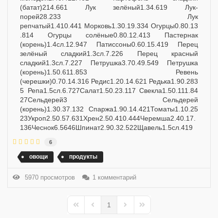
(батат)214.661 Лук зелёный1.34.619 Лук-
порей28.233 Лук
репчатый1.410.441 Морковь1.30.19.334 Огурцы0.80.13
.814 Огурцы солёные0.80.12.413 Пастернак
(корень)1.4сл.12.947 Патиссоны0.60.15.419 Перец
зелёный сладкий1.3сл.7.226 Перец красный
сладкий1.3сл.7.227 Петрушка3.70.49.549 Петрушка
(корень)1.50.611.853 Ревень
(черешки)0.70.14.316 Редис1.20.14.621 Редька1.90.283
5 Репа1.5сл.6.727Салат1.50.23.117 Свекла1.50.111.84
27Сельдерей3 Сельдерей
(корень)1.30.37.132 Спаржа1.90.14.421Томаты1.10.25
23Укроп2.50.57.631Хрен2.50.410.444Черемша2.40.17.
136Чеснок6.5646Шпинат2.90.32.522Щавель1.5сл.419
6
овощи
продукты
5970 просмотров
1 комментарий
1
First Page
Previous Page
Next Page
Last Page