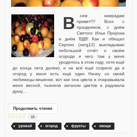
Всем камрадам
привет!!!! Всех с
праздником, с днём
Святого Ильи Пророка
и днём ВДВ! Как и обещал
Сергею (serg12) выкладываю
небольшой отчёт о своём
огороде и чего там у меня
уродилось в этом году, хотя ещё
до конца лета далеко, и не всё ещё созрело да и
огород у меня есть ещё один Начну со своей
любимицы-вишенки, вот как она цвела и очаравывала
меня весной, пьянила запахом цветов и радовала
душу,...
Продолжить чтение
15
урожай
огород
фрукты
овощи