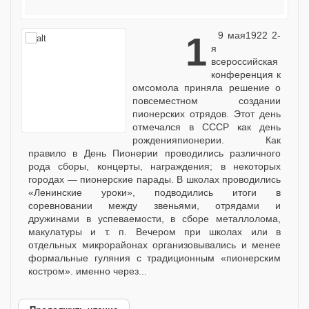
19 мая1922 2-
я
всероссийская
конференция к
омсомола приняла решение о
повсеместном создании
пионерских отрядов. Этот день
отмечался в СССР как день
рожденияпионерии. Как
правило в День Пионерии проводились различного
рода сборы, концерты, награждения; в некоторых
городах — пионерские парады. В школах проводились
«Ленинские уроки», подводились итоги в
соревновании между звеньями, отрядами и
дружинами в успеваемости, в сборе металлолома,
макулатуры и т. п. Вечером при школах или в
отдельных микрорайонах организовывались и менее
формальные гуляния с традиционным «пионерским
костром». именно через...