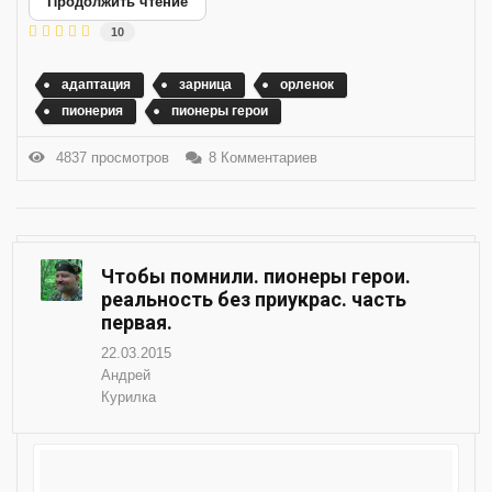
Продолжить чтение
10
адаптация
зарница
орленок
пионерия
пионеры герои
4837 просмотров
8 Комментариев
Чтобы помнили. пионеры герои.
реальность без приукрас. часть
первая.
22.03.2015
Андрей
Курилка