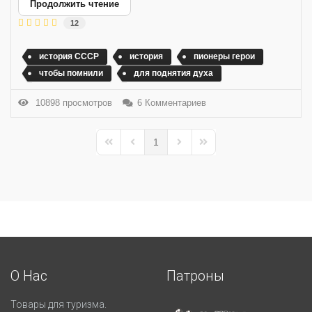
Продолжить чтение
12
история СССР
история
пионеры герои
чтобы помнили
для поднятия духа
10898 просмотров
6 Комментариев
1
First Page
Previous Page
Next Page
Last Page
О Нас
Патроны
Товары для туризма.