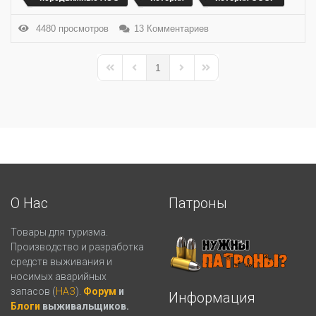
4480 просмотров
13 Комментариев
1
First Page
Previous Page
Next Page
Last Page
О Нас
Патроны
Товары для туризма.
Производство и разработка
средств выживания и
носимых аварийных
запасов (
НАЗ
).
Форум
и
Информация
Блоги
выживальщиков.