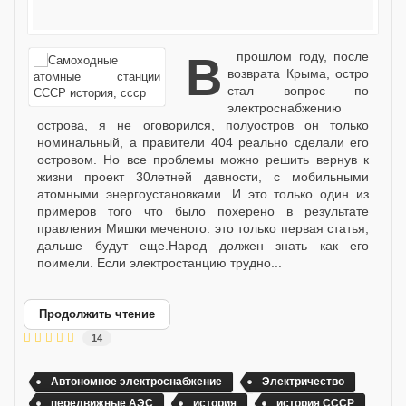
в прошлом году, после
возврата Крыма, остро
стал вопрос по
электроснабжению
острова, я не оговорился, полуостров он только
номинальный, а правители 404 реально сделали его
островом. Но все проблемы можно решить вернув к
жизни проект 30летней давности, с мобильными
атомными энергоустановками. И это только один из
примеров того что было похерено в результате
правления Мишки меченого. это только первая статья,
дальше будут еще.Народ должен знать как его
поимели. Если электростанцию трудно...
Продолжить чтение
14
Автономное электроснабжение
Электричество
передвижные АЭС
история
история СССР