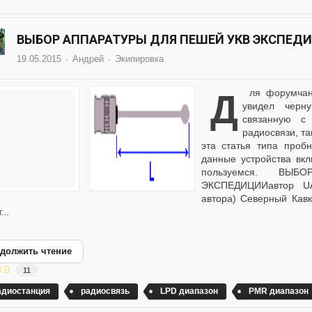
ВЫБОР АППАРАТУРЫ ДЛЯ ПЕШЕЙ УКВ ЭКСПЕД
19.05.2015
Андрей
Экипировка
для форумчан, Перечитав все что выложено на форуме я
увидел черн
связанную с
радиосвязи, та
эта статья типа проб
данные устройства вкл
пользуемся. В
ЭКСПЕДИЦИИавтор UA
автора) Северный Кавк
...
должить чтение
11
адиостанция
радиосвязь
LPD диапазон
PMR диапазон