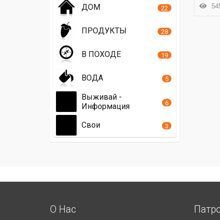
545
ДОМ
22
ПРОДУКТЫ
28
В ПОХОДЕ
19
ВОДА
5
Выживай -
6
Информация
Свои
3
О Нас
Патр