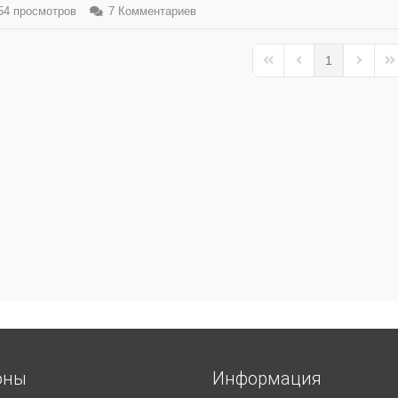
4 просмотров
7 Комментариев
1
First Page
Previous Page
Next Pa
La
оны
Информация