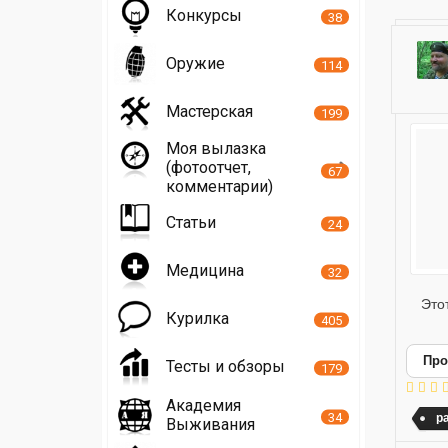
Конкурсы
38
Оружие
114
Мастерская
199
Моя вылазка
(фотоотчет,
67
комментарии)
Статьи
24
Медицина
32
Этот
Курилка
405
Про
Тесты и обзоры
179
Академия
34
р
Выживания