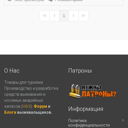
1
First Page
Previous Page
Next Page
Last Page
О Нас
Патроны
Товары для туризма.
Производство и разработка
средств выживания и
носимых аварийных
запасов (
НАЗ
).
Форум
и
Информация
Блоги
выживальщиков.
Политика
конфиденциальности