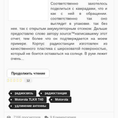
Соответственно захотелось
поделиться с камрадами, что и
как с ней в обращении.
соответственно так оно
выглядит в упаковке. так без
нее. так с открытым аккумуляторным отсеком. Дальше
предоставлю слово автору source™написавшему этот
отчет, тем более что он подтверждается на моем
примере. Корпус радиостанции изготовлен из
качественного пластика с шероховатой поверхностью,
который не боится оставаться на солнце. В руке лежит
очень...
Продолжить чтение
12
радиосвязь
радиостанция
Motorola TLKR T40
Motorola
удлинение антенны
7166 просмотров
9 Комментариев