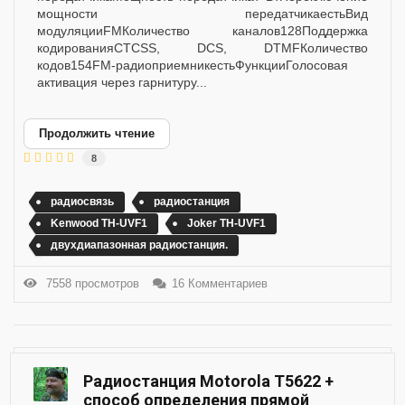
мощности передатчикаестьВид
модуляцииFMКоличество каналов128Поддержка
кодированияCTCSS, DCS, DTMFКоличество
кодов154FM-радиоприемникестьФункцииГолосовая
активация через гарнитуру...
Продолжить чтение
8
радиосвязь
радиостанция
Kenwood TH-UVF1
Joker TH-UVF1
двухдиапазонная радиостанция.
7558 просмотров
16 Комментариев
Радиостанция Motorola T5622 +
способ определения прямой