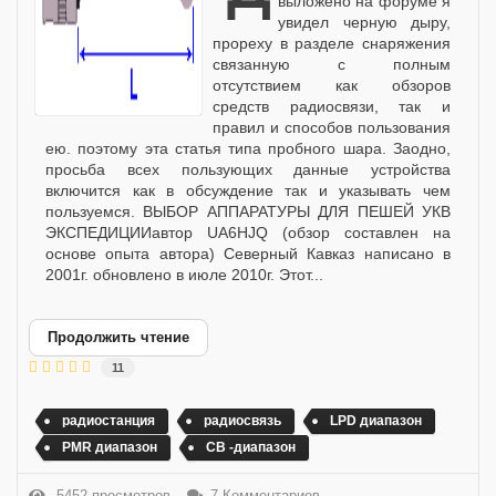
выложено на форуме я
увидел черную дыру,
прореху в разделе снаряжения
связанную с полным
отсутствием как обзоров
средств радиосвязи, так и
правил и способов пользования
ею. поэтому эта статья типа пробного шара. Заодно,
просьба всех пользующих данные устройства
включится как в обсуждение так и указывать чем
пользуемся. ВЫБОР АППАРАТУРЫ ДЛЯ ПЕШЕЙ УКВ
ЭКСПЕДИЦИИавтор UA6HJQ (обзор составлен на
основе опыта автора) Северный Кавказ написано в
2001г. обновлено в июле 2010г. Этот...
Продолжить чтение
11
радиостанция
радиосвязь
LPD диапазон
PMR диапазон
СВ -диапазон
5452 просмотров
7 Комментариев