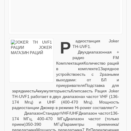
Радиостанция Joker
TH-UVF1.
Двухдиапазонная +
радио FM
КомплектацияКоличество раций
в комплекте1Зарядное
устройствоесть с 2разными
выходами: от БЛ и
прикуривателяПодставка для
зарядкиестьАккумуляторыестьКлипсаесть Рация Joker
TH-UVF1 работает в двух диапазонах частот VHF (136-
174 Мгц) и UHF (400-470 Мгц). Мощность
радиостанции Джокер в режиме Hi-power составляет">
ДиапазонСтандартVHF/UHFДиапазон частот136-
174 МГц, 400-470 МГцДиапазон частот (только
прием)350-390 МГцПараметры приемника/
передатчикаМощность передатчика7 ВтПереключение