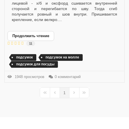
лицевой - х/б и оксфорд сшивается внутренней
стороной и перегибается по шву. Тогда сгиб
получается ровный и шов внутри. Пришивается
крепление, если велкро....
Продолжить чтение
11
подсумок
подсумок на молле
подсумок для посуды
1948 просмотров
0 комментарий
1
First Page
Previous Page
Next Page
Last Page