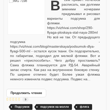
Всем привет! Хотелось
расписать, как долгими
зимними ночерами
придумывал и рисовал
варианты подсумка для
фляжки.
https://vizhivai.com/shop/290-
flyaga-ploskaya-stal-naya-280ml
Но всё не так. От предыдущего
подсумка -
https://vizhivai.com/blogi/masterskaya/podsumok-dlya-
flyagi-500-ml - остался кусок ткани. Он подозрительно,
по габаритам, подходил для мелкой фляжки. Вот и
решил «приспособить». Чего добру простаивать?
Сама фляжка планируется для РД-54. Аварийный
запас спирта. Как раз на внутреннюю боковую стенку.
По ширине отлично будет. Более узкая фляжка
немного изменила подвес подсумка. Подвес на...
Продолжить чтение
9
Подсумок
подсумок на молле
фляга