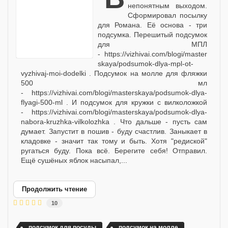
непонятным выходом.
Сформировал посылку
для Романа. Её основа - три
подсумка. Перешитый подсумок
для МПЛ
- https://vizhivai.com/blogi/master
skaya/podsumok-dlya-mpl-ot-
vyzhivaj-moi-dodelki . Подсумок на молле для фляжки
500 мл
- https://vizhivai.com/blogi/masterskaya/podsumok-dlya-
flyagi-500-ml . И подсумок для кружки с вилколожкой
- https://vizhivai.com/blogi/masterskaya/podsumok-dlya-
nabora-kruzhka-vilkolozhka . Что дальше - пусть сам
думает. Запустит в пошив - буду счастлив. Заныкает в
кладовке - значит так тому и быть. Хотя "редиской"
ругаться буду. Пока всё. Берегите себя! Отправил.
Ещё сушёных яблок насыпал,...
Продолжить чтение
10
подсумок для посуды
подсумок на молле