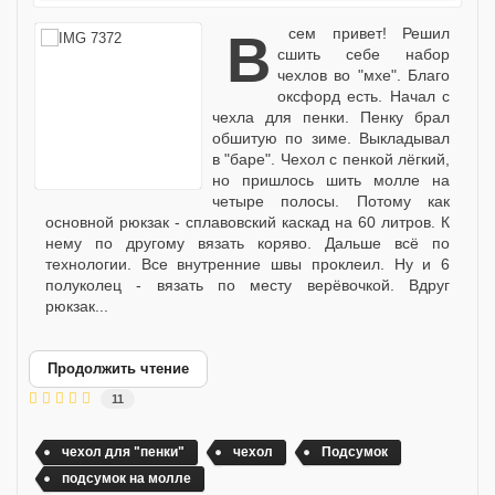
Всем привет! Решил
сшить себе набор
чехлов во "мхе". Благо
оксфорд есть. Начал с
чехла для пенки. Пенку брал
обшитую по зиме. Выкладывал
в "баре". Чехол с пенкой лёгкий,
но пришлось шить молле на
четыре полосы. Потому как
основной рюкзак - сплавовский каскад на 60 литров. К
нему по другому вязать коряво. Дальше всё по
технологии. Все внутренние швы проклеил. Ну и 6
полуколец - вязать по месту верёвочкой. Вдруг
рюкзак...
Продолжить чтение
11
чехол для "пенки"
чехол
Подсумок
подсумок на молле