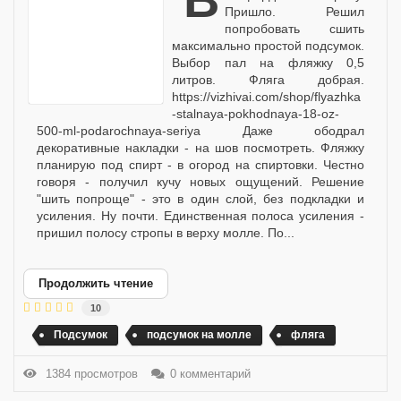
Пришло. Решил
попробовать сшить
максимально простой подсумок.
Выбор пал на фляжку 0,5
литров. Фляга добрая.
https://vizhivai.com/shop/flyazhka
-stalnaya-pokhodnaya-18-oz-
500-ml-podarochnaya-seriya Даже ободрал
декоративные накладки - на шов посмотреть. Фляжку
планирую под спирт - в огород на спиртовки. Честно
говоря - получил кучу новых ощущений. Решение
"шить попроще" - это в один слой, без подкладки и
усиления. Ну почти. Единственная полоса усиления -
пришил полосу стропы в верху молле. По...
Продолжить чтение
10
Подсумок
подсумок на молле
фляга
1384 просмотров
0 комментарий