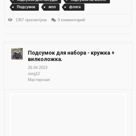
Подсумок
мпл
фляга
1367 просмотров
0 комментарий
Подсумок для набора - кружка +
вилколожка.
26.04.2023
serg12
Мастерская