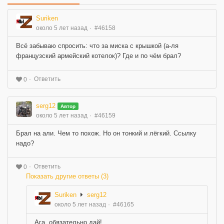
Suriken
около 5 лет назад
#46158
Всё забываю спросить: что за миска с крышкой (а-ля
французский армейский котелок)? Где и по чём брал?
Ответить
0
serg12
Автор
около 5 лет назад
#46159
Брал на али. Чем то похож. Но он тонкий и лёгкий. Ссылку
надо?
Ответить
0
Показать другие ответы (3)
Suriken
serg12
около 5 лет назад
#46165
Ага, обязательно дай!