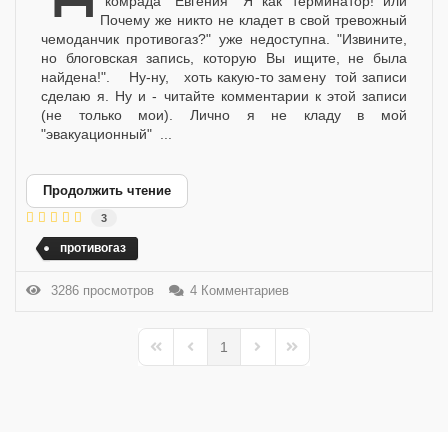
"комрада" Евгения "Я как терминатор! или
Почему же никто не кладет в свой тревожный
чемоданчик противогаз?" уже недоступна. "Извините,
но блоговская запись, которую Вы ищите, не была
найдена!". Ну-ну, хоть какую-то замену той записи
сделаю я. Ну и - читайте комментарии к этой записи
(не только мои). Лично я не кладу в мой
"эвакуационный" ...
Продолжить чтение
3
противогаз
3286 просмотров
4 Комментариев
1
First Page
Previous Page
Next Page
Last Page