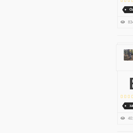
O
834
Всем привет щас на работе. Скучно. Р
з
401