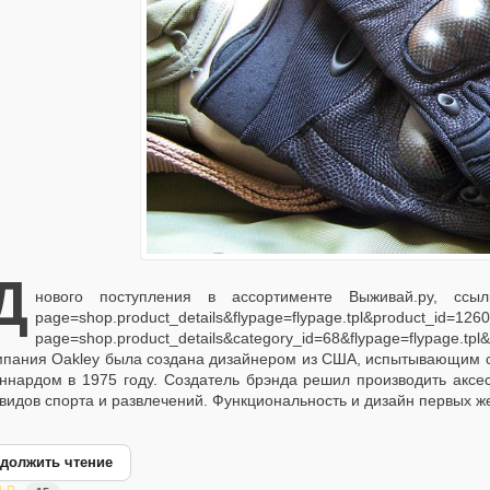
Д
нового поступления в ассортименте Выживай.ру, ссылка 
page=shop.product_details&flypage=flypage.tpl&product_id=1260
page=shop.product_details&category_id=68&flypage=flypag
пания Oakley была создана дизайнером из США, испытывающим с
ннардом в 1975 году. Создатель брэнда решил производить аксе
 видов спорта и развлечений. Функциональность и дизайн первых ж
должить чтение