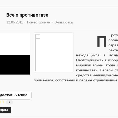
Все о противогазе
12.06.2011
Ромео Зроман
Экипировка
Противогаз - устройство (прибор) для защиты
орга
отр
бакт
находящихся в возд
Необходимость в изобр
мировой войны, когда
количествах. Первой 
средства индивидуальн
применила, собственно и первые отравляющие 
должить чтение
7
ащита