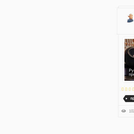
Ру
пр
п
102