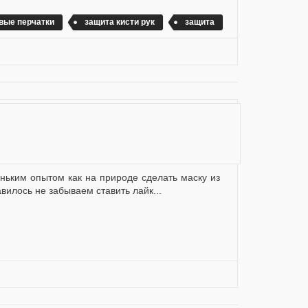
вые перчатки
защита кисти рук
защита
вилось не забываем ставить лайк...