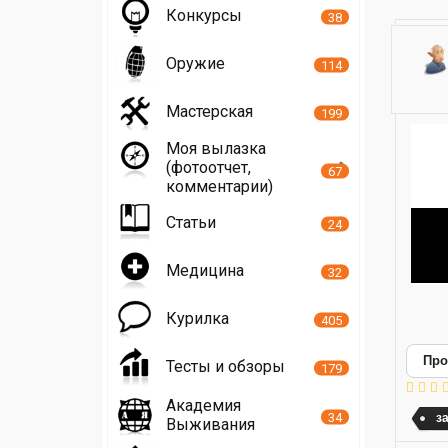
Конкурсы
38
Оружие
114
Мастерская
199
Моя вылазка
(фотоотчет,
67
комментарии)
Статьи
24
Медицина
32
Курилка
405
Про
Тесты и обзоры
179
Академия
34
з
Выживания