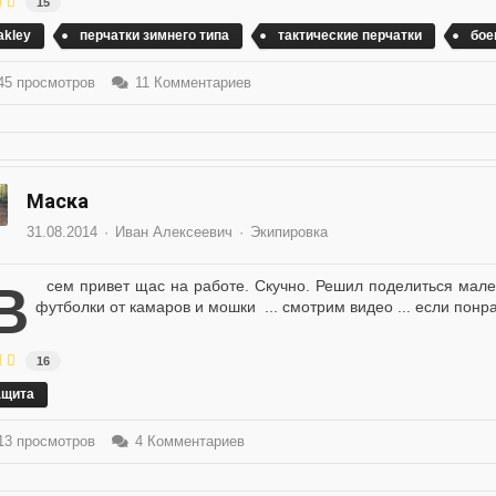
15
akley
перчатки зимнего типа
тактические перчатки
бое
5 просмотров
11 Комментариев
Маска
31.08.2014
Иван Алексеевич
Экипировка
ешил поделиться маленьким опытом как на природе сделать маску из
футболки от камаров и мошки ... смотрим видео ... если понра
16
ащита
3 просмотров
4 Комментариев