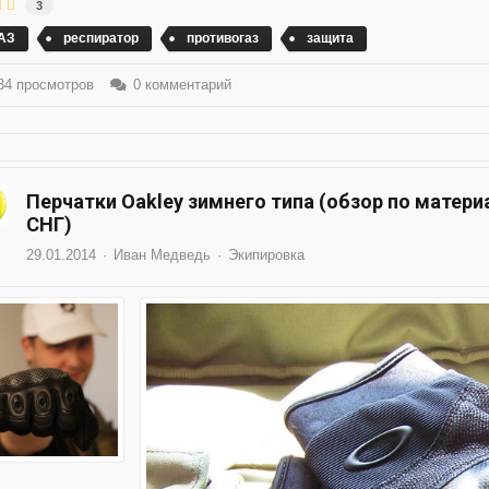
3
АЗ
респиратор
противогаз
защита
4 просмотров
0 комментарий
Перчатки Oakley зимнего типа (обзор по матер
СНГ)
29.01.2014
Иван Медведь
Экипировка