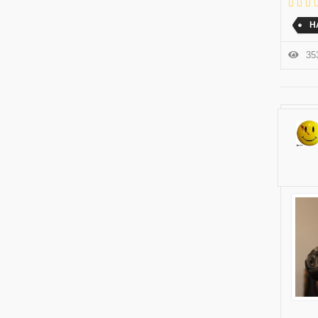
Н
353