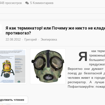
48 просмотров
5 Комментариев
Я как терминатор! или Почему же никто не кла
противогаз?
22.08.2012
Григорий
Экипировка
Я как терминатор! или Почему же никто не кладет в свой
тревожн
большин
предусма
Вероятно они думают 
поезд до безопасной 
человек живет в город
респиратор. А лучш
Пофантазируйте: пожар 
должить чтение