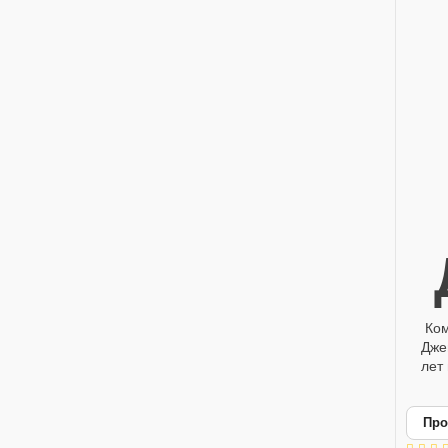
Ком
Дже
лет
Про