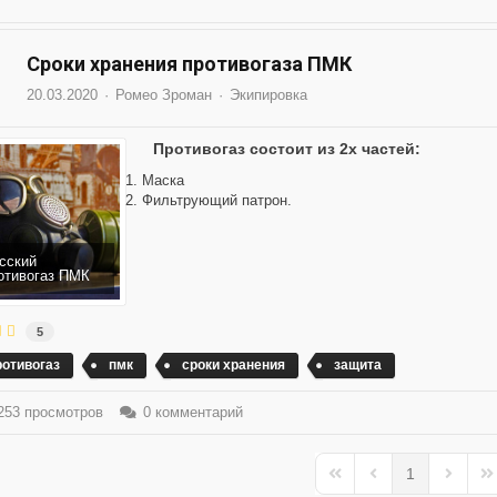
Сроки хранения противогаза ПМК
20.03.2020
Ромео Зроман
Экипировка
Противогаз состоит из 2х частей:
Маска
Фильтрующий патрон.
сский
отивогаз ПМК
5
ротивогаз
пмк
сроки хранения
защита
53 просмотров
0 комментарий
1
First Page
Previous Page
Next Pa
La