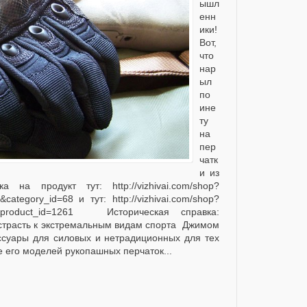
ышл
енн
ики!
Вот,
что
нар
ыл
по
ине
ту
на
пер
чатк
и из
на продукт тут: http://vizhivai.com/shop?
&category_id=68 и тут: http://vizhivai.com/shop?
e.tpl&product_id=1261 Историческая справка:
трасть к экстремальным видам спорта Джимом
ссуары для силовых и нетрадиционных для тех
е его моделей рукопашных перчаток...