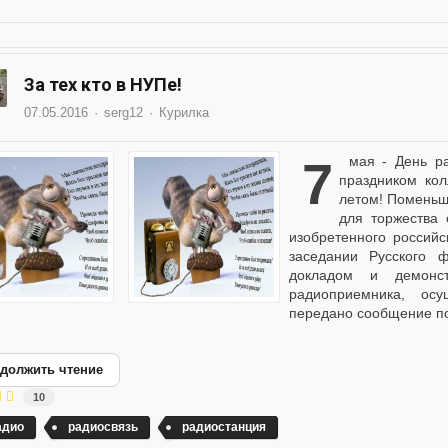
За тех кто в НУПе!
07.05.2016
serg12
Курилка
7 мая - День радио и связи Поздравляю всех причастных! С
праздником кол
летом! Поменьш
для торжества 
изобретенного россий
заседании Русского 
докладом и демонс
радиоприемника, ос
передано сообщение пос
должить чтение
10
адио
радиосвязь
радиостанция