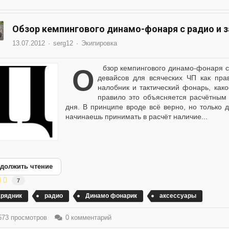
Обзор кемпингового динамо-фонаря с радио и 
13.07.2012
serg12
Экипировка
Обзор кемпингового динамо-фонаря с радио и зарядником . В подборке
девайсов для всяческих ЧП как пр
налобник и тактический фонарь, како
правило это объясняется расчётным
дня. В принципе вроде всё верно, но только д
начинаешь принимать в расчёт наличие...
должить чтение
7
арядник
радио
Динамо фонарик
аксессуары
73 просмотров
0 комментарий