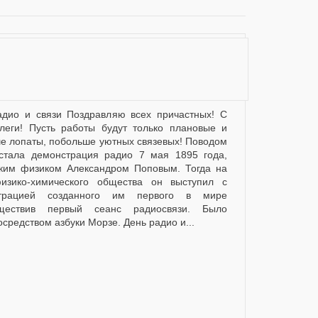
леги! Пусть работы будут только плановые и
е лопаты, побольше уютных связевых! Поводом
стала демонстрация радио 7 мая 1895 года,
ским физиком Александром Поповым. Тогда на
физико-химического общества он выступил с
трацией созданного им первого в мире
уществив первый сеанс радиосвязи. Было
редством азбуки Морзе. День радио и...