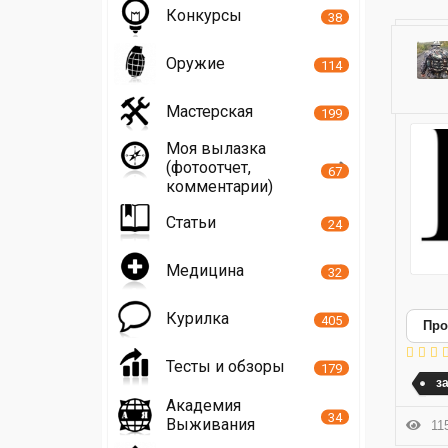
Конкурсы
38
Оружие
114
Мастерская
199
Моя вылазка
(фотоотчет,
67
комментарии)
Статьи
24
Медицина
32
Курилка
405
Про
Тесты и обзоры
179
з
Академия
34
Выживания
115