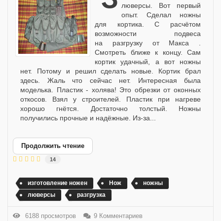
люверсы. Вот первый
опыт. Сделал ножны
для кортика. С расчётом
возможности подвеса
на разгрузку от Макса .
Смотреть ближе к концу. Сам
кортик удачный, а вот ножны
нет. Потому и решил сделать новые. Кортик брал
здесь. Жаль что сейчас нет. Интересная была
моделька. Пластик - холява! Это обрезки от оконных
откосов. Взял у строителей. Пластик при нагреве
хорошо гнётся. Достаточно толстый. Ножны
получились прочные и надёжные. Из-за...
Продолжить чтение
14
изготовление ножен
Нож
ножны
люверсы
разгрузка
6188 просмотров
9 Комментариев