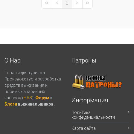
1
First Page
Previous Page
Next Page
Last Page
О Нас
Патроны
Товары для туризма.
Производство и разработка
средств выживания и
носимых аварийных
запасов (
НАЗ
).
Форум
и
Информация
Блоги
выживальщиков.
Политика
конфиденциальности
Карта сайта