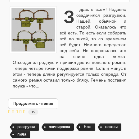
Здрасте всем! Недавно
озадачился разгрузкой.
Нашей, обычной и
старой. Оказалось что
всё есть. То есть если собирать
всё по тихой, то со временем
всё будет. Немного переделал
под себя. Не понравилось что
на спине одна лямка.
Отсоединил родную и пришил две из поясного ремня.
Теперь четыре точки поддержки ремня. Есть и минус в
этом - теперь дляна регулируется только спереди. От
самого ремня оставил только бляху. Ремень поставил
поуже - что...
Продолжить чтение
15
разгрузка
экипировка
Нож
ножны
пила