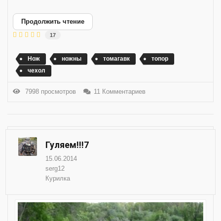
Продолжить чтение
17
Нож
ножны
томагавк
топор
чехол
7998 просмотров
11 Комментариев
Гуляем!!!7
15.06.2014
serg12
Курилка