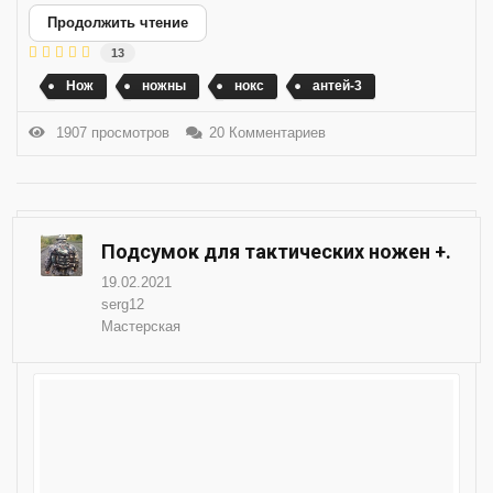
Продолжить чтение
13
Нож
ножны
нокс
антей-3
1907 просмотров
20 Комментариев
Подсумок для тактических ножен +.
19.02.2021
serg12
Мастерская