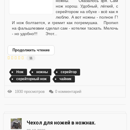
ножны. Оказалось зря. Сам
нож хорош. Удобный, лёгкий, с
серейтором на обухе - всё как я
люблю. А вот ножны - полное Г!
И нож болтается, и гремит как погремушка. Пропил
на фальшлезвии сделал сам - котелки таскать. Мелочь
- но удобно!!! Этот...
Продолжить чтение
11
Нож
ножны
серейтор
серейторный нож
чайник
1930 просмотров
0 комментарий
Чехол для ножей в ножнах.