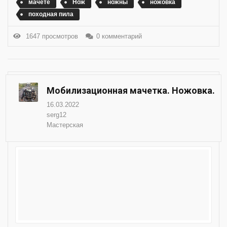
мачете
Нож
ножны
ножовка
походная пила
1647 просмотров
0 комментарий
Мобилизационная мачетка. Ножовка.
16.03.2022
serg12
Мастерская