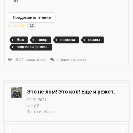
так...
Продолжить чтение
12
Нож
топор
ножовка
ножны
подвес на ремень
1894 просмотров
6 Комментариев
Это не лом! Это кол! Ещё и режет.
02.01.2021
serg12
Тесты и обзоры