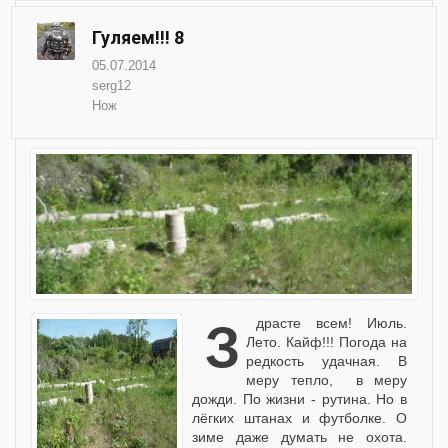
Гуляем!!! 8
05.07.2014
serg12
Нож
Здрасте всем! Июль.
Лето. Кайф!!! Погода на
редкость удачная. В
меру тепло, в меру
дожди. По жизни - рутина. Но в
лёгких штанах и футболке. О
зиме даже думать не охота.