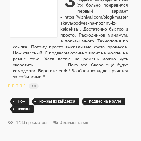
Здорово всем! Сделал
Уж больно понравился
первый вариант
- https://vizhivai.com/blogi/master
skaya/podves-na-nozhny-iz-
kajdeksa . Достаточно быстро и
просто. Расходников минимум,
а пользы много. Технология по
ссылке. Потому просто выкладываю фото процесса.
Нож классный. С подвесом отлично висит на молле, на
ремне тоже. Хотя петлю на ремень можно чуть
укоротить. Пока всё. Скоро ещё будут
самоделки. Берегите себя! Злобная ковидла прячется
за событиями!!!
18
Нож
ножны из кайдекса
подвес на молле
ножны
1433 просмотров
0 комментарий