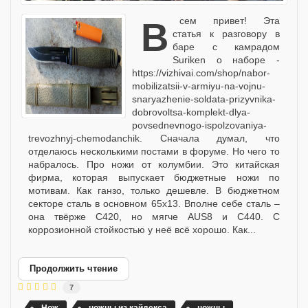
Всем привет! Эта
статья к разговору в
баре с камрадом
Suriken о наборе -
https://vizhivai.com/shop/nabor-
mobilizatsii-v-armiyu-na-vojnu-
snaryazhenie-soldata-prizyvnika-
dobrovoltsa-komplekt-dlya-
povsednevnogo-ispolzovaniya-
trevozhnyj-chemodanchik. Сначала думал, что
отделаюсь несколькими постами в форуме. Но чего то
набралось. Про ножи от колумбии. Это китайская
фирма, которая выпускает бюджетные ножи по
мотивам. Как ганзо, только дешевле. В бюджетном
секторе сталь в основном 65х13. Вполне себе сталь –
она твёрже С420, но мягче AUS8 и С440. С
коррозионной стойкостью у неё всё хорошо. Как...
Продолжить чтение
7
Нож
ножны из кайдекса
ножны