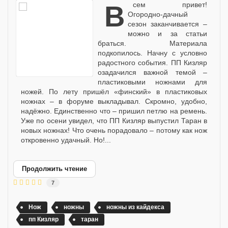
Всем привет!
Огородно-дачный
сезон заканчивается –
можно и за статьи
браться. Материала
подкопилось. Начну с условно
радостного события. ПП Кизляр
озадачился важной темой –
пластиковыми ножнами для
ножей. По лету пришёл «финский» в пластиковых
ножнах – в форуме выкладывал. Скромно, удобно,
надёжно. Единственно что – пришил петлю на ремень.
Уже по осени увидел, что ПП Кизляр выпустил Таран в
новых ножнах! Что очень порадовало – потому как нож
откровенно удачный. Но!...
Продолжить чтение
7
Нож
ножны
ножны из кайдекса
пп Кизляр
таран