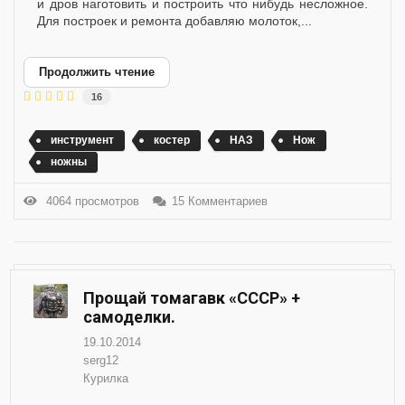
и дров наготовить и построить что нибудь несложное.
Для построек и ремонта добавляю молоток,...
Продолжить чтение
16
инструмент
костер
НАЗ
Нож
ножны
4064 просмотров
15 Комментариев
Прощай томагавк «СССР» +
самоделки.
19.10.2014
serg12
Курилка