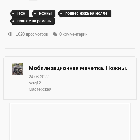
Нож
ножны
подвес ножа на молле
подвес на ремень
1620 просмотров
0 комментарий
Мобилизационная мачетка. Ножны.
24.03.2022
serg12
Мастерская