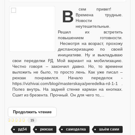
Всем привет!
Времена трудные.
Новости
неутешительные.
Решил их встретить
повышением готовности.
Несмотря на возраст, прохожу
диспансеризацию по своей
инициативе. Ну и выкладываю
свои переделки РД. Мой вариант на мобилизацию.
Честно говоря – закончил давно. Но, то времени
выложить не было, то просто лень. Как уже писал –
рюкзак понравился. Начало переделок -
https://vizhivai.com/blogi/masterskaya/peredelka-rd-1-1 .
Полез внутрь. На задней стенке карман на кнопках.
Сшит из брезента. Прочный. Он для чего то,...
Продолжить чтение
15
рд54
рюкзак
самоделка
шьём сами