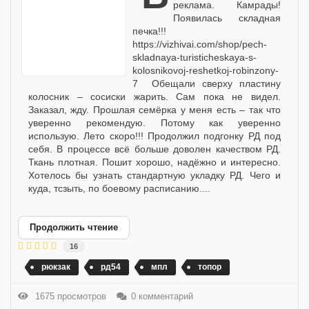
реклама. Камрады!
Появилась складная
печка!!!
https://vizhivai.com/shop/pech-
skladnaya-turisticheskaya-s-
kolosnikovoj-reshetkoj-robinzony-
7 Обещали сверху пластину
колосник – сосиски жарить. Сам пока не видел.
Заказал, жду. Прошлая семёрка у меня есть – так что
уверенно рекомендую. Потому как уверенно
использую. Лето скоро!!! Продолжил подгонку РД под
себя. В процессе всё больше доволен качеством РД.
Ткань плотная. Пошит хорошо, надёжно и интересно.
Хотелось бы узнать стандартную укладку РД. Чего и
куда, тсзыть, по боевому расписанию....
Продолжить чтение
16
рюкзак
рд54
мпл
топор
1675 просмотров
0 комментарий