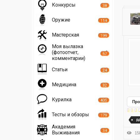
Конкурсы
38
Оружие
114
Мастерская
199
Моя вылазка
(фотоотчет,
67
комментарии)
Статьи
24
Медицина
32
Курилка
405
Про
Тесты и обзоры
179
р
Академия
34
Выживания
158