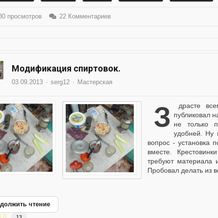
0 просмотров
22 Комментариев
Модификация спиртовок.
03.09.2013
serg12
Мастерская
Здрасте всем! Не смотря на то что давно ничего не
публиковал н
не только п
удобней. Ну 
вопрос - установка п
вместе. Крестовинк
требуют материала 
Пробовал делать из вс
должить чтение
13