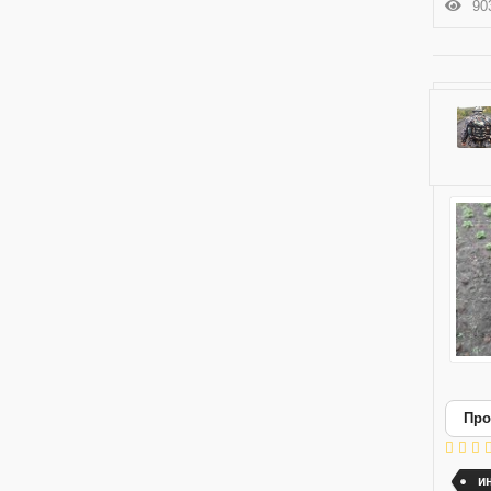
903
Про
и