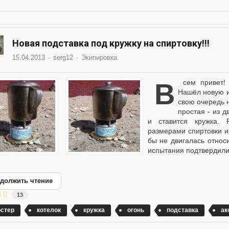
Новая подставка под кружку на спиртовку!!!
15.04.2013
serg12
Экипировка
Всем привет! Продолжаю тему - гоняем чаи на природе.
Нашёл новую и
свою очередь 
простая - из д
и ставится кружка. 
размерами спиртовки и 
бы не двигалась относ
испытания подтвердили,
должить чтение
13
остер
котелок
кружка
огонь
подставка
ак