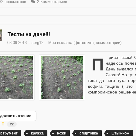
2 просмотров
2 Комментариев
Тесты на даче!!!
08.06.2013
serg12
Моя вылазка (фотоотчет, комментарии)
Привет всем! Сегодня удачно сгонял на дачу, кой что сделал
надеюсь полез
День выдался п
Сказка! Но тут
типа да чего тута пер
дофига тащить ( это 
компромисное решение -
должить чтение
22
нструмент
кружка
ножи
спиртовка
штык-нож