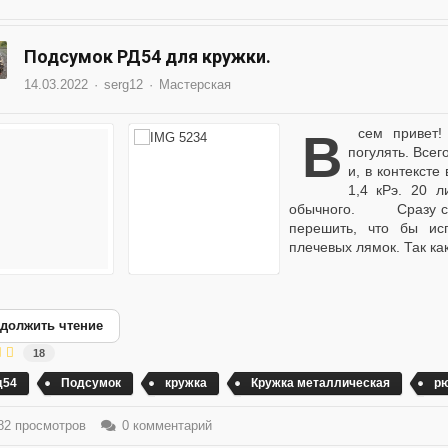
Подсумок РД54 для кружки.
14.03.2022
serg12
Мастерская
Всем привет! Давно хотел небольшой рюкзак. Чисто на
погулять. Всег
и, в контекст
1,4 кРэ. 20 
обычного. Сразу скаж
перешить, что бы исп
плечевых лямок. Так ка
должить чтение
18
д54
Подсумок
кружка
Кружка металлическая
рю
2 просмотров
0 комментарий