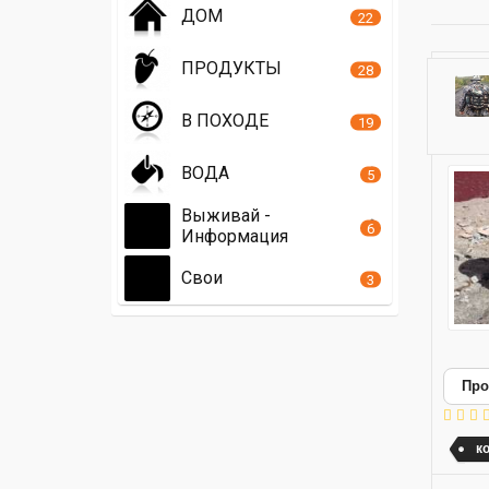
ДОМ
22
ПРОДУКТЫ
28
В ПОХОДЕ
19
ВОДА
5
Выживай -
6
Информация
Свои
3
Про
к