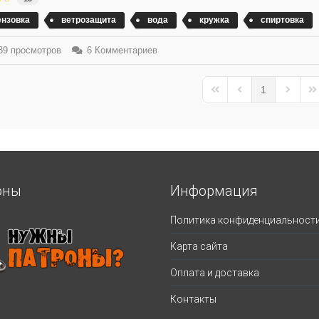
ензовка
ветрозащита
вода
кружка
спиртовка
9 просмотров
6 Комментариев
1
First Page
Previous Page
Next Pa
La
оны
Информация
Политика конфиденциальност
Карта сайта
Оплата и доставка
Контакты