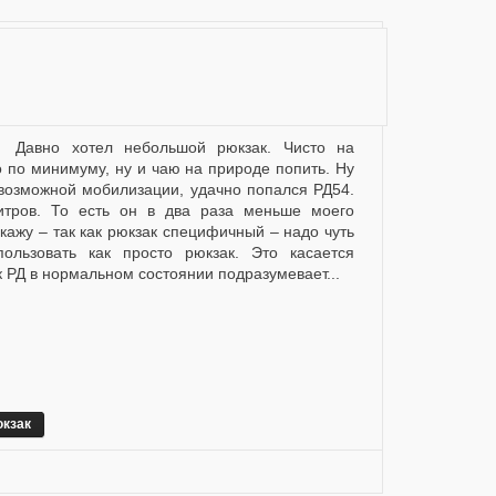
о по минимуму, ну и чаю на природе попить. Ну
е возможной мобилизации, удачно попался РД54.
литров. То есть он в два раза меньше моего
у – так как рюкзак специфичный – надо чуть
ользовать как просто рюкзак. Это касается
к РД в нормальном состоянии подразумевает...
кзак