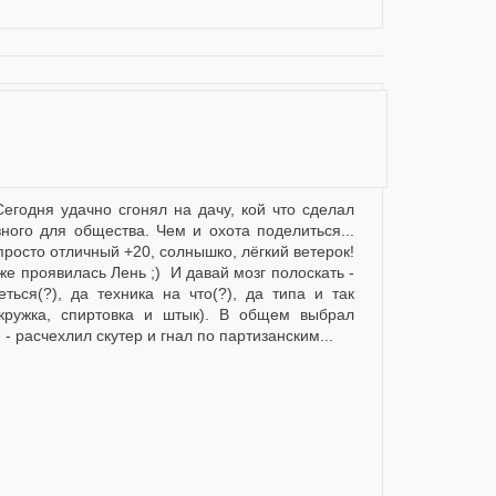
ного для общества. Чем и охота поделиться...
росто отличный +20, солнышко, лёгкий ветерок!
 же проявилась Лень ;) И давай мозг полоскать -
еться(?), да техника на что(?), да типа и так
кружка, спиртовка и штык). В общем выбрал
 расчехлил скутер и гнал по партизанским...