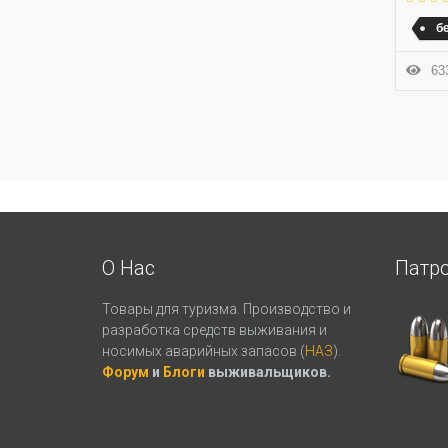
б
633
О Нас
Патр
Товары для туризма. Производство и
разработка средств выживания и
носимых аварийных запасов (
НАЗ
).
Форум
и
Блоги
выживальщиков.