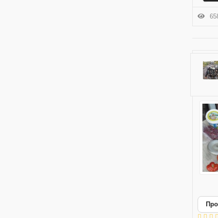
658
Про