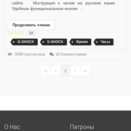
сайте. Инструкция к часам на русском языке
Удобные функциональные кнопки ...
Продолжить чтение
17
G-SHOCK
S-SHOCK
Время
Часы
9498 просмотров
18 Комментариев
1
First Page
Previous Page
Next Page
Last Page
О Нас
Патроны