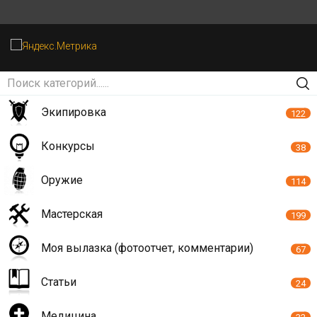
Экипировка
122
Конкурсы
38
Оружие
114
Мастерская
199
Моя вылазка (фотоотчет, комментарии)
67
Статьи
24
Медицина
32