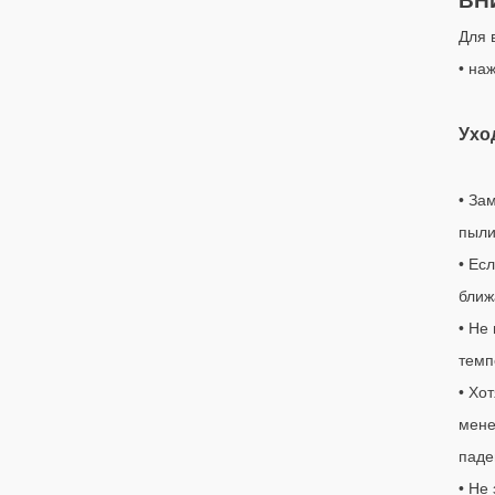
ВН
Для 
• на
Ухо
• За
пыли
• Ес
ближ
• Не
темп
• Хо
мене
паде
• Не