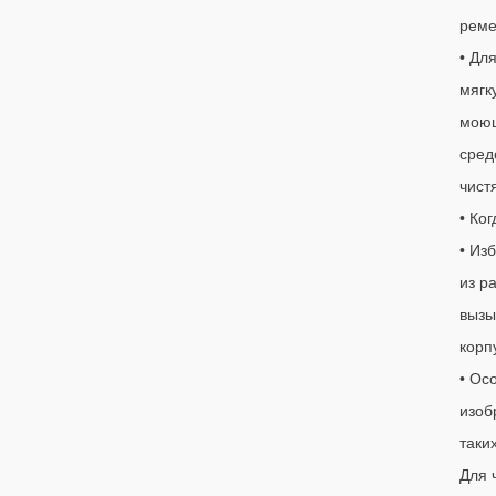
реме
• Дл
мягк
моющ
сред
чистя
• Ко
• Из
из р
вызы
корп
• Ос
изоб
таки
Для 