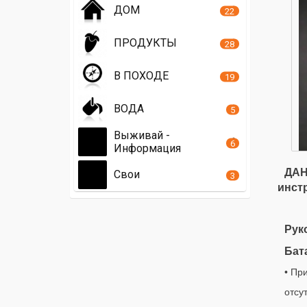
ДОМ
22
ПРОДУКТЫ
28
В ПОХОДЕ
19
ВОДА
5
Выживай -
6
Информация
ДАН
Свои
3
инст
Рук
Бат
• Пр
отсу