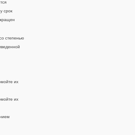
тся
у срок
окращен
 со степенью
иведенной
омойте их
омойте их
ением