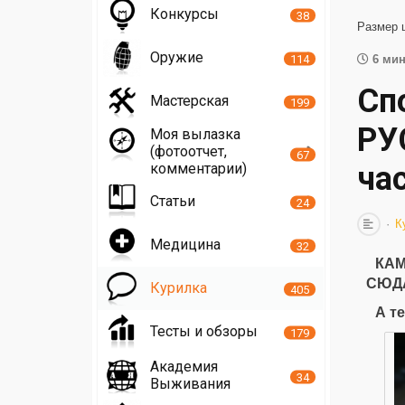
Конкурсы
38
Размер 
Оружие
114
6 мин
Сп
Мастерская
199
РУ
Моя вылазка
(фотоотчет,
67
комментарии)
ча
Статьи
24
К
Медицина
32
КАМ
СЮД
Курилка
405
А т
Тесты и обзоры
179
Академия
34
Выживания