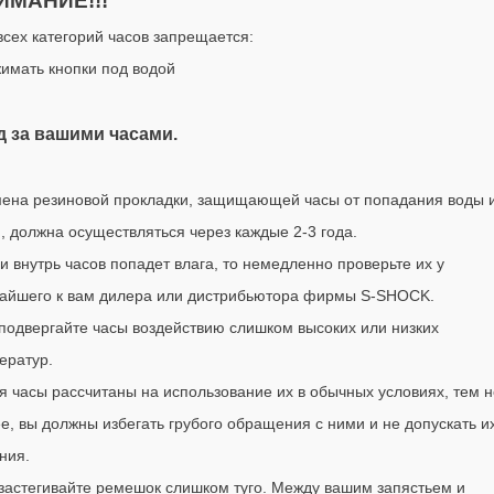
ИМАНИЕ!!!
всех категорий часов запрещается:
жимать кнопки под водой
д за вашими часами.
мена резиновой прокладки, защищающей часы от попадания воды 
, должна осуществляться через каждые 2-3 года.
ли внутрь часов попадет влага, то немедленно проверьте их у
айшего к вам дилера или дистрибьютора фирмы
S-SHOCK
.
 подвергайте часы воздействию слишком высоких или низких
ератур.
тя часы рассчитаны на использование их в обычных условиях, тем н
е, вы должны избегать грубого обращения с ними и не допускать и
ния.
 застегивайте ремешок слишком туго. Между вашим запястьем и