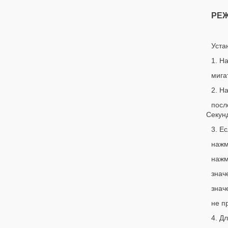
РЕЖ
Уста
1. Н
мига
2. Н
пос
Секун
3. Е
нажм
нажм
знач
знач
не п
4. Д