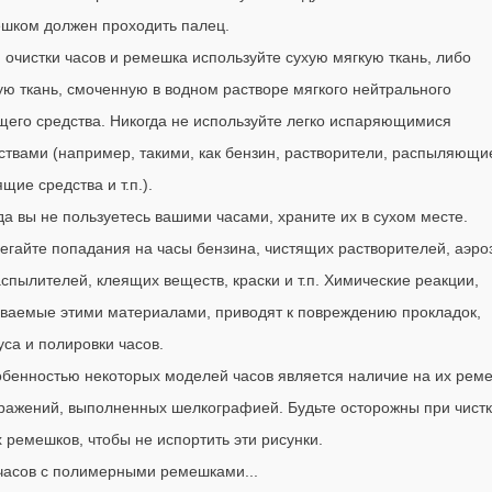
шком должен проходить палец.
я очистки часов и ремешка используйте сухую мягкую ткань, либо
ую ткань, смоченную в водном растворе мягкого нейтрального
его средства. Никогда не используйте легко испаряющимися
ствами (например, такими, как бензин, растворители, распыляющи
щие средства и т.п.).
гда вы не пользуетесь вашими часами, храните их в сухом месте.
бегайте попадания на часы бензина, чистящих растворителей, аэро
аспылителей, клеящих веществ, краски и т.п. Химические реакции,
ваемые этими материалами, приводят к повреждению прокладок,
уса и полировки часов.
обенностью некоторых моделей часов является наличие на их рем
ражений, выполненных шелкографией. Будьте осторожны при чист
х ремешков, чтобы не испортить эти рисунки.
часов с полимерными ремешками...