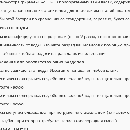
рибьютора фирмы «CASIO». В приобретенных вами часах, содержи
рея, установленная изготовителем для тестовых испытаний, поэтом
бы этой батареи по сравнению со стандартным, вероятно, будет с
ита от воды.
сы классифицируются по разрядам (с I по V разряд) в соответствии
ащищенности от воды. Уточните разряд ваших часов с помощью пр
 таблицы, чтобы определить правила их использования.
ечания для соответствующих разделов.
асы не защищены от воды. Избегайте попадания любой влаги.
 Если часы подверглись воздействию соленой воды, то тщательно пр
трите насухо.
Если часы подверглись воздействию соленой воды, то тщательно пр
трите насухо.
асы могут использоваться при погружении с аквалангом (за исключ
х глубин, при которых требуется гелиево-кислородная смесь).