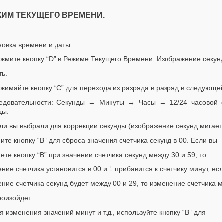
ИМ ТЕКУЩЕГО ВРЕМЕНИ.
новка времени и даты
ажмите кнопку “
D
” в Режиме Текущего Времени. Изображение секу
ть.
ажимайте кнопку “С” для перехода из разряда в разряд в следующе
ледовательности: Секунды → Минуты → Часы → 12/24 часов
ды.
сли вы выбрали для коррекции секунды (изображение секунд мигает
ите кнопку “
B
” для сброса значения счетчика секунд в 00. Если вы
ете кнопку “
B
” при значении счетчика секунд между 30 и 59, то
ение счетчика установится в 00 и 1 прибавится к счетчику минут, ес
ение счетчика секунд будет между 00 и 29, то изменение счетчика 
роизойдет.
ля изменения значений минут и т.д., используйте кнопку “
B
” для