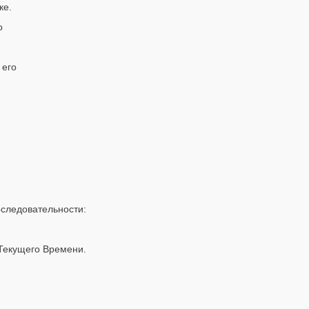
ке.
о
 его
оследовательности:
Текущего Времени.