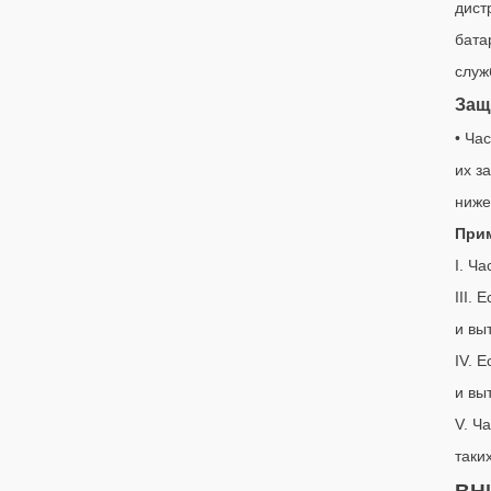
дист
бата
служ
Защ
• Ча
их з
ниже
Прим
I. Ч
III.
и вы
IV. 
и вы
V. Ч
таки