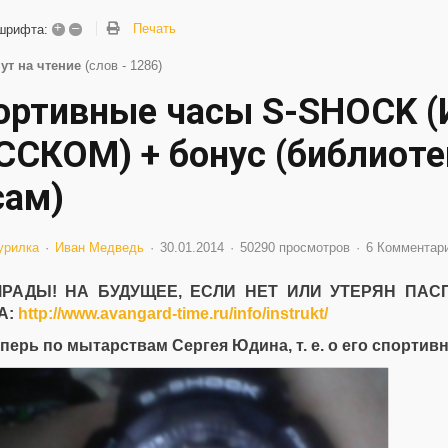
+
–
Печать
шрифта:
ут на чтение
(слов - 1286)
ортивные часы S-SHOCK 
ССКОМ) + бонус (библиоте
сам)
урилка
Иван Медведь
30.01.2014
50290 просмотров
6 Комментар
РАДЫ! НА БУДУЩЕЕ, ЕСЛИ НЕТ ИЛИ УТЕРЯН ПАСП
А:
http://www.avangard-time.ru/info/instrukt/
еперь по мытарствам Сергея Юдина, т. е. о его спортив