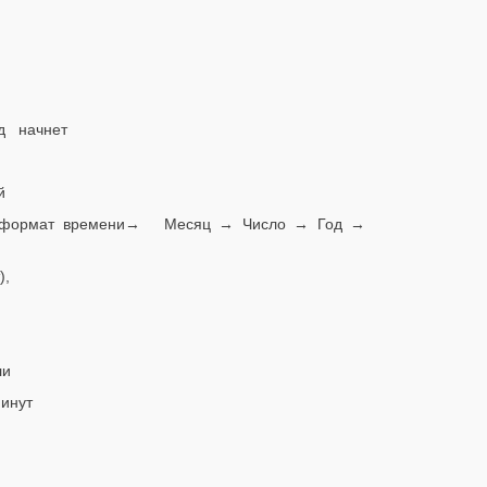
нд начнет
й
ой формат времени→ Месяц → Число → Год →
),
ли
минут