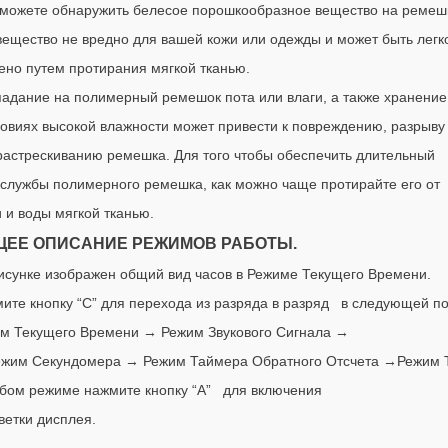
 можете обнаружить белесое порошкообразное вещество на ремеш
вещество не вредно для вашей кожи или одежды и может быть легк
ено путем протирания мягкой тканью.
падание на полимерный ремешок пота или влаги, а также хранение
ловиях высокой влажности может привести к повреждению, разрыву
растрескиванию ремешка. Для того чтобы обеспечить длительный
 службы полимерного ремешка, как можно чаще протирайте его от
и и воды мягкой тканью.
ЕЕ ОПИСАНИЕ РЕЖИМОВ РАБОТЫ.
исунке изображен общий вид часов в Режиме Текущего Времени.
ите кнопку “С” для перехода из разряда в разряд в следующей п
м Текущего Времени → Режим Звукового Сигнала →
жим Секундомера → Режим Таймера Обратного Отсчета →Режим 
бом режиме нажмите кнопку “
A
” для включения
ветки дисплея.