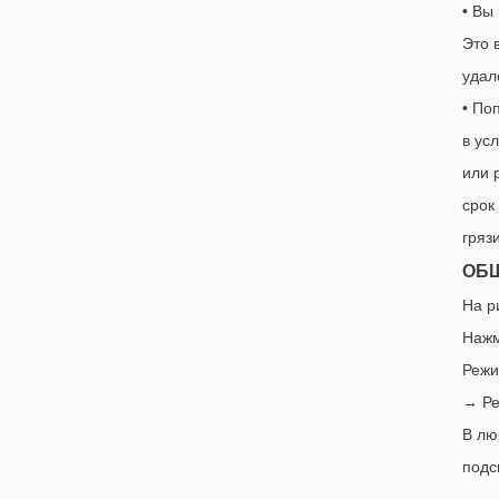
• Вы
Это 
удал
• По
в ус
или 
срок
гряз
ОБЩ
На р
Нажм
Режи
→ Ре
В лю
подс