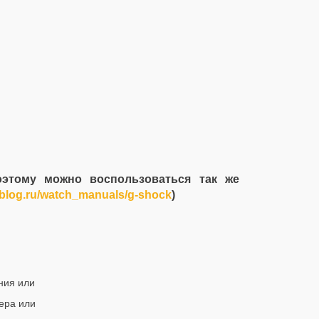
тому можно воспользоваться так же
oblog.ru/watch_manuals/g-shock
)
ния или
ера или