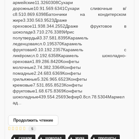
армейские11.3260308Сухари
дорожные10.91.569.6341Сухари сливочные в/
с8.510.869.6398Батончики на кондитерском
жире3.330.563.9523Драже
ореховое11.938.344.2552Драже фруктовое в
шоколаде3.710.276.3389Ирис
полутвердый3.37.581.8395Карамель
леденцоваясл.0.195370Карамель
фруктовая0.10.192.2357Карамель с
ликёромсл.0.192.6358Карамель шоколадно-
ореховая1.89.286.8420Конфеты
молочные2.74.382.3364Конфеты
помадные2.24.683.6369Конфеты
грильяжные5.326.965.6523Конфеты
кремовые7.531.855.8523Конфеты
фруктовые1.68.675.8369Конфеты
шоколадные439.554.2569Зефир0.8сл.78.5304Мармел
ад...
Продолжить чтение
5
сухари
шоколад
мука
продукты