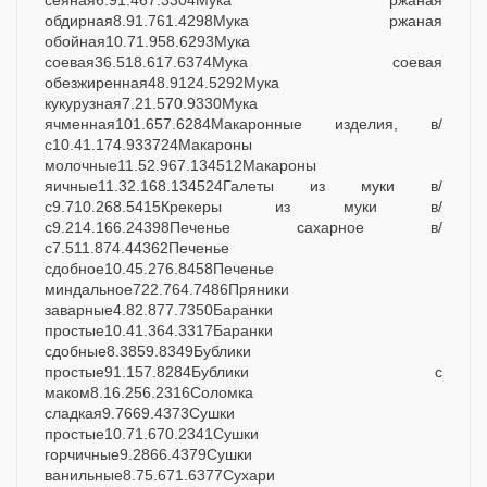
сеяная6.91.467.3304Мука ржаная
обдирная8.91.761.4298Мука ржаная
обойная10.71.958.6293Мука
соевая36.518.617.6374Мука соевая
обезжиренная48.9124.5292Мука
кукурузная7.21.570.9330Мука
ячменная101.657.6284Макаронные изделия, в/
с10.41.174.933724Макароны
молочные11.52.967.134512Макароны
яичные11.32.168.134524Галеты из муки в/
с9.710.268.5415Крекеры из муки в/
с9.214.166.24398Печенье сахарное в/
с7.511.874.44362Печенье
сдобное10.45.276.8458Печенье
миндальное722.764.7486Пряники
заварные4.82.877.7350Баранки
простые10.41.364.3317Баранки
сдобные8.3859.8349Бублики
простые91.157.8284Бублики с
маком8.16.256.2316Соломка
сладкая9.7669.4373Сушки
простые10.71.670.2341Сушки
горчичные9.2866.4379Сушки
ванильные8.75.671.6377Сухари