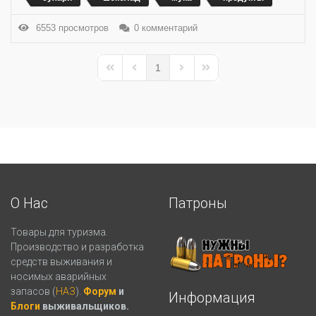
6553 просмотров
0 комментарий
1
First Page
Previous Page
Next Page
Last Page
О Нас
Патроны
Товары для туризма.
Производство и разработка
средств выживания и
носимых аварийных
запасов (
НАЗ
).
Форум
и
Информация
Блоги
выживальщиков.