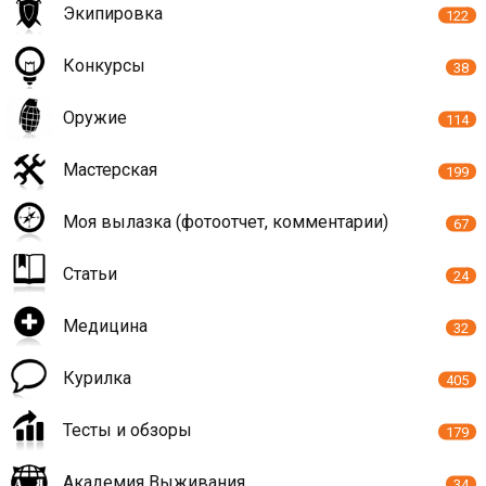
Экипировка
122
Конкурсы
38
Оружие
114
Мастерская
199
Моя вылазка (фотоотчет, комментарии)
67
Статьи
24
Медицина
32
Курилка
405
Тесты и обзоры
179
Академия Выживания
34