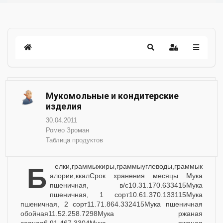
Мукомольные и кондитерские
изделия
30.04.2011
Ромео Зроман
Таблица продуктов
белки,граммыжиры,граммыуглеводы,граммык
алории,ккалСрок хранения месяцы Мука
пшеничная, в/с10.31.170.633415Мука
пшеничная, 1 сорт10.61.370.133115Мука
пшеничная, 2 сорт11.71.864.332415Мука пшеничная
обойная11.52.258.7298Мука ржаная