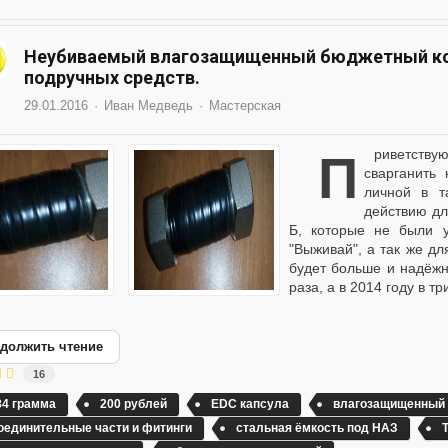
Неубиваемый влагозащищенный бюджетный кон
подручных средств.
29.01.2016
Иван Медведь
Мастерская
Приветствую, камарады! Вот дошли руки написать да и
сварганить
личной в т
действию дл
Б, которые не были 
"Выживай", а так же д
будет больше и надёж
раза, а в 2014 году в тр
должить чтение
16
84 грамма
200 рублей
EDC капсула
влагозащищенный 
оединительные части и фитинги
стальная ёмкость под НАЗ