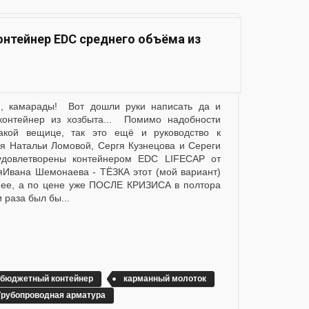
тейнер EDC среднего объёма из
 контейнер из хозбыта... Помимо надобности
акой вещице, так это ещё и руководство к
я Натальи Ломовой, Сергя Кузнецова и Сереги
удовлетворены контейнером EDC LIFECAP от
ляИвана Шемонаева - ТЁЗКА этот (мой вариант)
нее, а по цене уже ПОСЛЕ КРИЗИСА в полтора
и раза был бы...
бюджетный контейнер
карманный молоток
Трубопроводная арматура