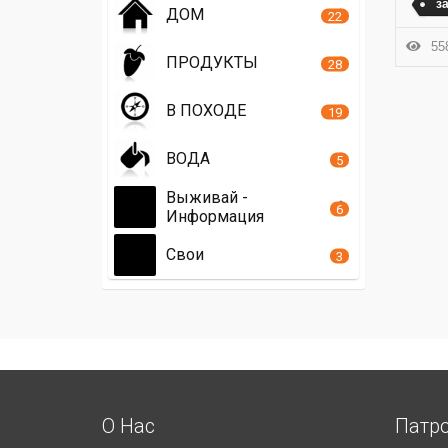
з
ДОМ
22
558
ПРОДУКТЫ
28
В ПОХОДЕ
19
ВОДА
5
Выживай -
6
Информация
Свои
3
О Нас
Патр