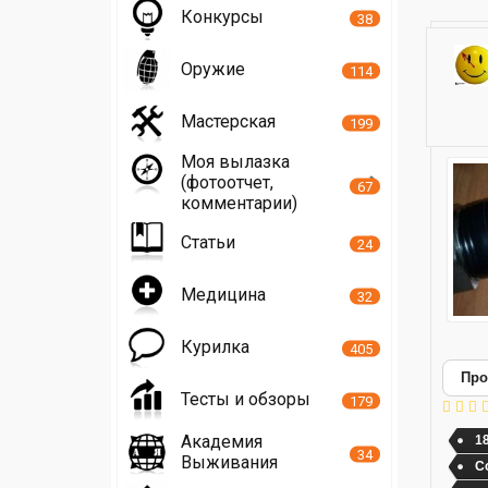
Конкурсы
38
Оружие
114
Мастерская
199
Моя вылазка
(фотоотчет,
67
комментарии)
Статьи
24
Медицина
32
Курилка
405
Про
Тесты и обзоры
179
Академия
1
34
Выживания
С