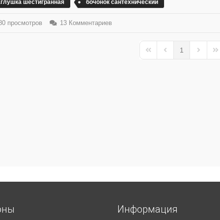
аглушка шестигранная
бочонок сантехнический
0 просмотров
13 Комментариев
1
First Page
Previous Page
Next Pa
La
оны
Информация