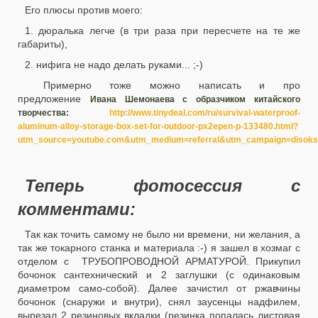
Его плюсы против моего:
1. дюралька легче (в три раза при пересчете на те же
габариты),
2. нифига не надо делать руками... ;-)
Примерно тоже можно написать и про
предложение
Ивана Шемонаева
с образчиком китайского
творчества:
http://www.tinydeal.com/ru/survival-waterproof-
aluminum-alloy-storage-box-set-for-outdoor-px2epen-p-133480.html?
utm_source=youtube.com&utm_medium=referral&utm_campaign=disoks
Теперь фотосессия с
комментами:
Так как точить самому не было ни времени, ни желания, а
так же токарного станка и материала :-) я зашел в хозмаг с
отделом с ТРУБОПРОВОДНОЙ АРМАТУРОЙ. Прикупил
бочонок сантехнический и 2 заглушки (с одинаковым
диаметром само-собой). Далее зачистил от ржавчины
бочонок (снаружи и внутри), снял заусенцы надфилем,
вырезал 2 резиновых вкладки (резинка попалась листовая