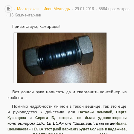
Мастерская
Иван Медведь
29.01.2016
5584 просмотров
13 Комментариев
Приветствую, камарады!
Вот дошли руки написать да и сварганить контейнер из
хозбыта...
Помимо надобности личной в такой вещице, так это ещё
и руководство к действию для
Натальи Ломовой,
Сергя
Кузнецова
и
Сереги Б, которые не были удовлетворены
онтейнером EDC LIFECAP от "Выживай"
к
Ивана
, а так же для
Шемонаева -
ТЁЗКА этот (мой вариант) будет больше и надёжнее,