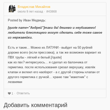
Владислав Михайлов
около 9 лет назад
#43868
Posted by Иван Медведь:
[quote name="Андрей"]таки да! дешево и неубиваемо!
любители блестящего могут сделать себе тоже самое
из нержавейки.
Есть и такие... Можно из ЛАТУНИ - выйдет на 50 рублей
дороже всего (если прессовка), а так же возможен вариант из
ПВХ трубы - лёгкий и белый.[/quote]
как из пвх? интересуюсь... я сделал из балончика от
герметика. после использования срезал верхушку, извлёк
клапан и вклеил его наоборот - а с другой стороны клапан от
другого герметика с ручкой... храню там "макетник" с
лезвиями
Ответить
1
Добавить комментарий