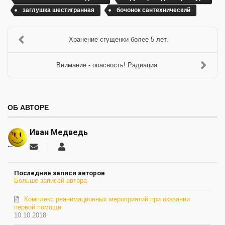
заглушка шестигранная
бочонок сантехнический
Хранение сгущенки более 5 лет.
Внимание - опасность! Радиация
ОБ АВТОРЕ
Иван Медведь
Подписаться
Иван
на
Медведь
обновление
Последние записи авторов
автора
Больше записей автора
Комплекс реанимационных мероприятий при оказании
первой помощи
10.10.2018