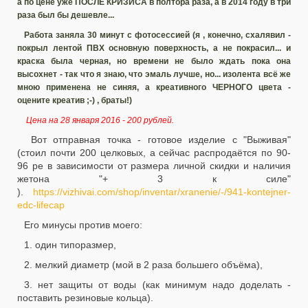
а по цене уже ПОСЛЕ КРИЗИСА в полтора раза, а в 2014 году в три
раза был бы дешевле...
Работа заняла 30 минут с фотосессией (я , конечно, схалявил -
покрыл лентой ПВХ основную поверхность, а не покрасил... и
краска была черная, но времени не было ждать пока она
высохнет - так что я знаю, что эмаль лучше, но... изолента всё же
мною применена не синяя, а креативного ЧЕРНОГО цвета -
оцените креатив ;-) , браты!)
Цена на 28 января 2016 - 200 рублей.
Вот отправная точка - готовое изделие с "Выживая"
(стоил почти 200 целковых, а сейчас распродаётся по 90-
96 ре в зависимости от размера личной скидки и наличия
жетона "+ 3 к силе"
).
https://vizhivai.com/shop/inventar/xranenie/-/941-kontejner-
edc-lifecap
Его минусы против моего:
1. один типоразмер,
2. мелкий диаметр (мой в 2 раза большего объёма),
3. нет защиты от воды (как минимум надо доделать -
поставить резиновые кольца).