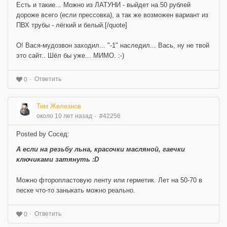
Есть и такие... Можно из ЛАТУНИ - выйдет на 50 рублей
дороже всего (если прессовка), а так же возможен вариант из
ПВХ трубы - лёгкий и белый.[/quote]
О! Вася-мудозвон заходил... "-1" наследил... Вась, ну не твой
это сайт.. Шёл бы уже... МИМО. :-)
Ответить
0
Тим Железнов
около 10 лет назад
#42256
Posted by Сосед:
А если на резьбу льна, красочки масляной, гаечки
ключиками затянуть :D
Можно фторопластовую ленту или герметик. Лет на 50-70 в
песке что-то заныкать можно реально.
Ответить
0