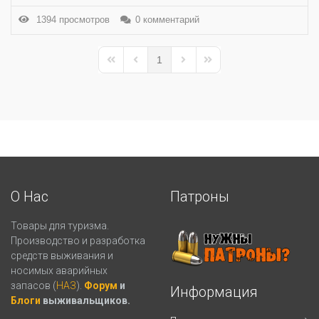
1394 просмотров
0 комментарий
1
First Page
Previous Page
Next Page
Last Page
О Нас
Патроны
Товары для туризма.
Производство и разработка
средств выживания и
носимых аварийных
запасов (
НАЗ
).
Форум
и
Информация
Блоги
выживальщиков.