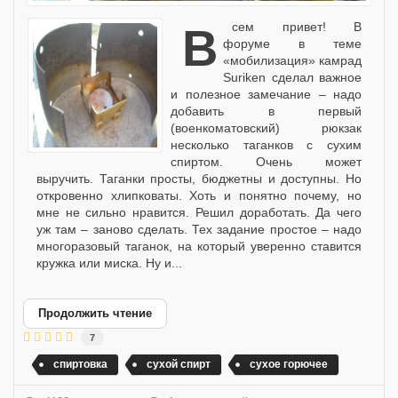
Всем привет! В
форуме в теме
«мобилизация» камрад
Suriken сделал важное
и полезное замечание – надо
добавить в первый
(военкоматовский) рюкзак
несколько таганков с сухим
спиртом. Очень может
выручить. Таганки просты, бюджетны и доступны. Но
откровенно хлипковаты. Хоть и понятно почему, но
мне не сильно нравится. Решил доработать. Да чего
уж там – заново сделать. Тех задание простое – надо
многоразовый таганок, на который уверенно ставится
кружка или миска. Ну и...
Продолжить чтение
7
спиртовка
сухой спирт
сухое горючее