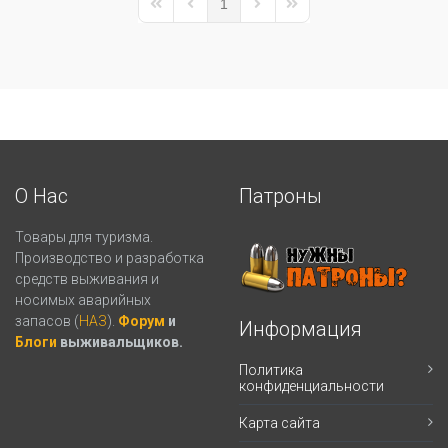
1
First Page
Previous Page
Next Page
Last Page
О Нас
Патроны
Товары для туризма.
Производство и разработка
средств выживания и
носимых аварийных
запасов (
НАЗ
).
Форум
и
Информация
Блоги
выживальщиков.
Политика
конфиденциальности
Карта сайта