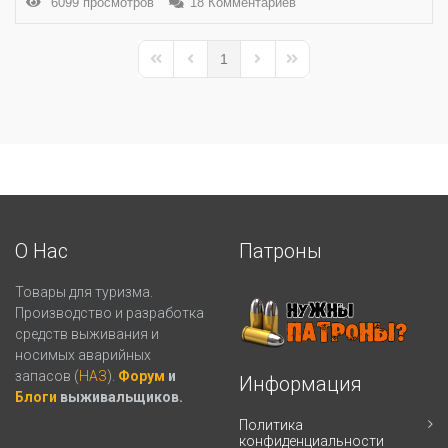
6099 просмотров
18 Комментариев
1
First Page
Previous Page
Next Page
Last Page
О Нас
Патроны
Товары для туризма.
Производство и разработка
средств выживания и
носимых аварийных
запасов (
НАЗ
).
Форум
и
Информация
Блоги
выживальщиков.
Политика
конфиденциальности