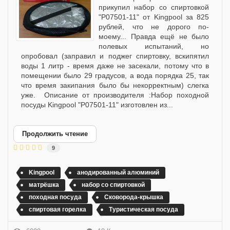
прикупил набор со спиртовкой
"Р07501-11" от Kingpool за 825
рублей, что не дорого по-
моему... Правда ещё не было
полевых испытаний, но
опробовал (заправил и поджег спиртовку, вскипятил
воды 1 литр - время даже не засекали, потому что в
помещении было 29 градусов, а вода порядка 25, так
что время закипания было бы некорректным) слегка
уже. Описание от производителя :Набор походной
посуды Kingpool "Р07501-11" изготовлен из...
Продолжить чтение
9
Kingpool
анодированный алюминий
матрёшка
набор со спиртовкой
походная посуда
Сковорода-крышка
спиртовая горелка
Туристическая посуда