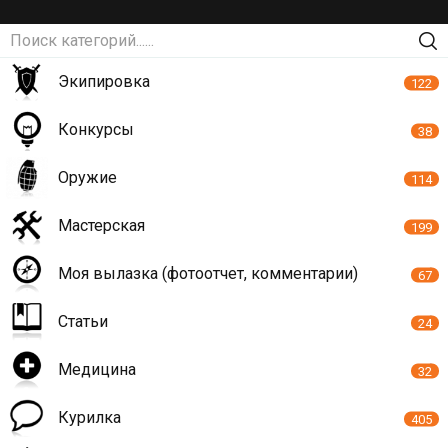
Экипировка
122
Конкурсы
38
Оружие
114
Мастерская
199
Моя вылазка (фотоотчет, комментарии)
67
Статьи
24
Медицина
32
Курилка
405