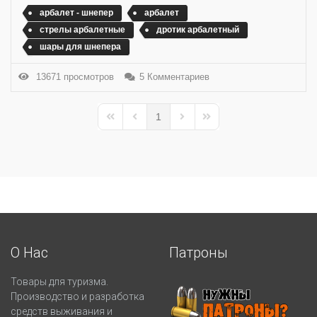
арбалет - шнепер
арбалет
стрелы арбалетные
дротик арбалетный
шары для шнепера
13671 просмотров
5 Комментариев
1
First Page
Previous Page
Next Page
Last Page
О Нас
Патроны
Товары для туризма.
Производство и разработка
средств выживания и