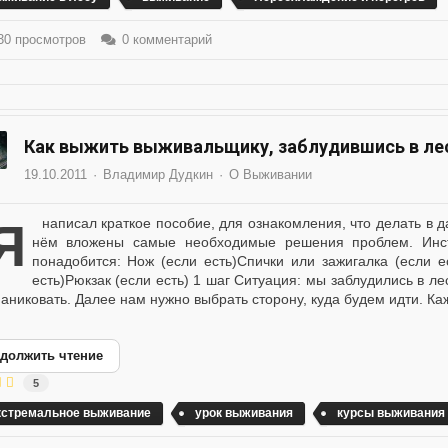
0 просмотров
0 комментарий
Как выжить выживальщику, заблудившись в лес
19.10.2011
Владимир Дудкин
О Выживании
мления, что делать в данной ситуации. Повторяю: описание краткое. В
нём вложены самые необходимые решения проблем. Инст
понадобится: Нож (если есть)Спички или зажигалка (если е
есть)Рюкзак (если есть) 1 шаг Ситуация: мы заблудились в ле
паниковать. Далее нам нужно выбрать сторону, куда будем идти. Каж
должить чтение
5
кстремальное выживание
урок выживания
курсы выживания