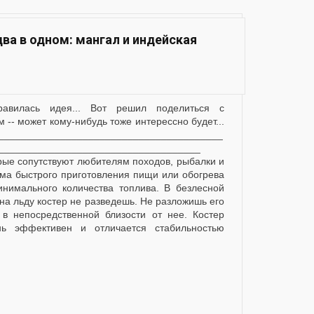
ва в одном: мангал и индейская
 -- может кому-нибудь тоже интерессно будет...
________________________________________
____________________________________
рые сопутствуют любителям походов, рыбалки и
ема быстрого приготовления пищи или обогрева
нимального количества топлива. В безлесной
на льду костер не разведешь. Не разложишь его
в непосредственной близости от нее. Костер
нь эффективен и отличается стабильностью