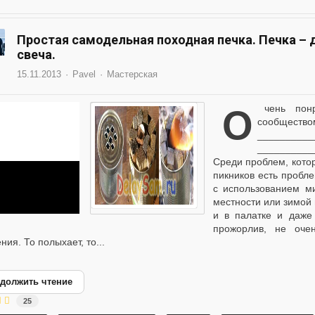
Простая самодельная походная печка. Печка – д
свеча.
15.11.2013
Pavel
Мастерская
Очень понравилась идея... Вот решил поделиться с
сообществом
__________
__________
Среди проблем, кото
пикников есть пробл
с использованием ми
местности или зимой 
и в палатке и даже 
прожорлив, не оче
ния. То полыхает, то...
должить чтение
25