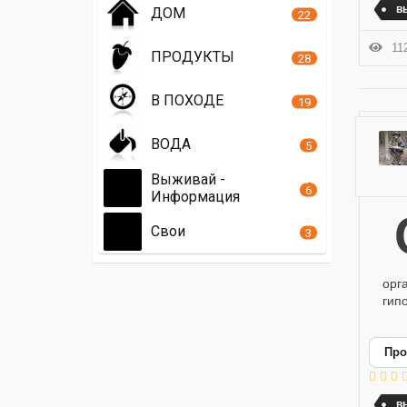
в
ДОМ
22
112
ПРОДУКТЫ
28
В ПОХОДЕ
19
ВОДА
5
Выживай -
6
Информация
Статья "Негативные моменты переохлаж
Свои
3
орг
гипо
Про
в