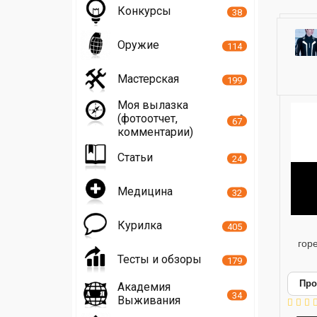
Конкурсы
38
Оружие
114
Мастерская
199
Моя вылазка
(фотоотчет,
67
комментарии)
Статьи
24
Медицина
32
Курилка
405
горе
Тесты и обзоры
179
Про
Академия
34
Выживания