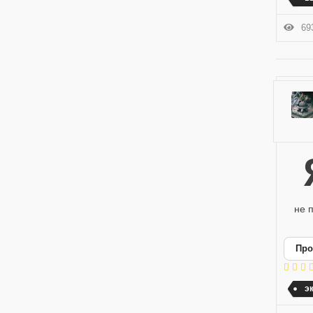
693
Я написал краткое пособие, для ознако
не 
Про
э