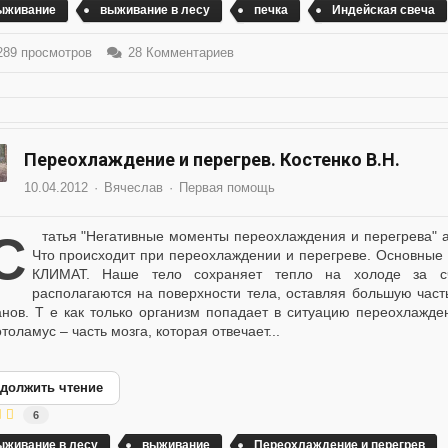
ыживание
выживание в лесу
печка
Индейская свеча
89 просмотров
28 Комментариев
Переохлаждение и перегрев. Костенко В.Н.
10.04.2012
Вячеслав
Первая помощь
дения и перегрева" автор: Костенко В.Н. Холодный и жаркий климат.
Что происходит при переохлаждении и перегреве. Основны
КЛИМАТ. Наше тело сохраняет тепло на холоде за сч
располагаются на поверхности тела, оставляя большую часть
анов. Т е как только организм попадает в ситуацию переохлажд
толамус – часть мозга, которая отвечает...
должить чтение
6
ыживание в лесу
выживание
Переохлаждение и перегрев