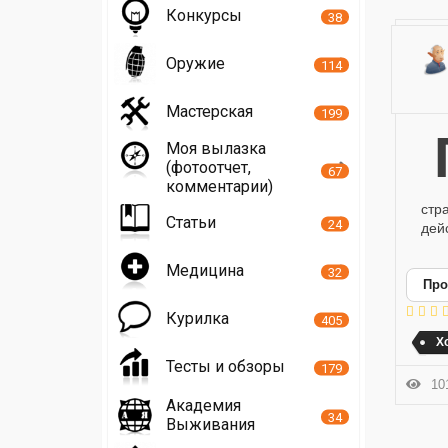
Конкурсы
38
Оружие
114
Мастерская
199
Парижский саммит 2006 г. между р
Моя вылазка
(фотоотчет,
67
комментарии)
стр
Статьи
24
дей
Медицина
32
Про
Курилка
405
Х
Тесты и обзоры
179
101
Академия
34
Выживания