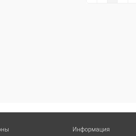
First Page
Previous Page
Next Pa
La
оны
Информация