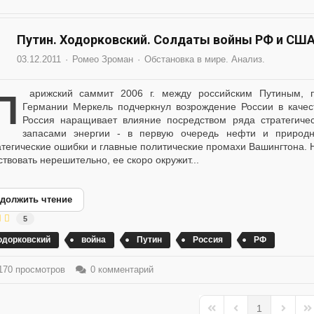
Путин. Ходорковский. Солдаты войны РФ и США
03.12.2011
Ромео Зроман
Обстановка в мире. Анализ.
оссийским Путиным, президентом Франции Шираком и канцлером
Германии Меркель подчеркнул возрождение России в качес
Россия наращивает влияние посредством ряда стратегичес
запасами энергии - в первую очередь нефти и природно
атегические ошибки и главные политические промахи Вашингтона. Н
ствовать нерешительно, ее скоро окружит...
должить чтение
5
одорковский
война
Путин
Россия
РФ
70 просмотров
0 комментарий
1