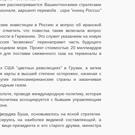
рия рассматриваются Вашингтонскими стратегами
игинале, вариант перевода : игра "конец России"
кие инвестиции в Россию и вопрос об иранской
 отметить что повестка также включала вопрос
тности в Германию. Это служит указанием на новую
ссия "возможно" перенаправит часть будущего
енцевом море. Проект стоимостью 20 миллиардов
я для поставки сжиженного газа на терминалы в
х США "цветных революциях" в Грузии, а затем
ие карты в высшей степени осторожно, начиная с
угие латиноамериканские страны и заканчивая
родным газом.
болоте, проводя международную политику, которая
ая политика ассоциируется с бывшим управляющим
оне.
 Джорджа Буша, основывалось на ясной стратегии.
усируясь на наиболее видимой составляющей, а
 вице-президента и его старого дружка, министра