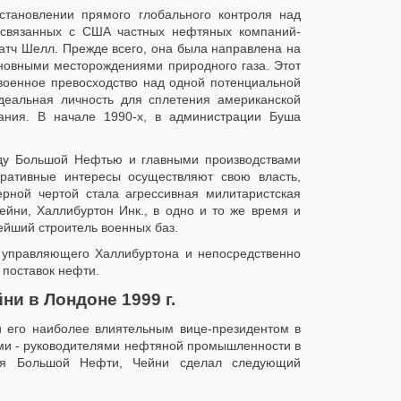
становлении прямого глобального контроля над
и связанных с США частных нефтяных компаний-
атч Шелл. Прежде всего, она была направлена на
новными месторождениями природного газа. Этот
военное превосходство над одной потенциальной
деальная личность для сплетения американской
вания. В начале 1990-х, в администрации Буша
ду Большой Нефтью и главными производствами
оративные интересы осуществляют свою власть,
ерной чертой стала агрессивная милитаристская
йни, Халлибуртон Инк., в одно и то же время и
ейший строитель военных баз.
ти управляющего Халлибуртона и непосредственно
 поставок нефти.
ни в Лондоне 1999 г.
ли его наиболее влиятельным вице-президентом в
ами - руководителями нефтяной промышленности в
ля Большой Нефти, Чейни сделал следующий