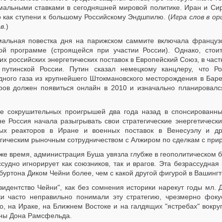
мальными ставками в сегодняшней мировой политике. Иран и Си
о как ступени к большому Российскому Эндшпилю. (
Игра слов в ор
в.
)
альная повестка дня на парижском саммите включала французс
ой программе (строящейся при участии России). Однако, стоит
х российских энергетических поставок в Европейский Союз, в час
путинской России. Путин сказал немецкому канцлеру, что Ро
дного газа из крупнейшего Штокмановского месторождения в Бар
ров должен появиться онлайн в 2010 и изначально планировалс
е сокрушительных проигрышей два года назад в спонсированны
не Россия начала разыгрывать свои стратегические энергетическ
ых реакторов в Иране и военных поставок в Венесуэлу и др
егическим рыночным сотрудничеством с Алжиром по сделкам с при
 же время, администрация Буша увязла глубже в геополитическом 
ссудно игнорирует как союзников, так и врагов. Эта безрассудн
уртона Диком Чейни более, чем с какой другой фигурой в Вашингт
зидентство Чейни", как без сомнения историки нарекут годы мл.
ки часто неправильно понимали эту стратегию, чрезмерно фок
, на Ираке, на Ближнем Востоке и на галдящих "ястребах" вокруг
ны Дона Рамсфельда.