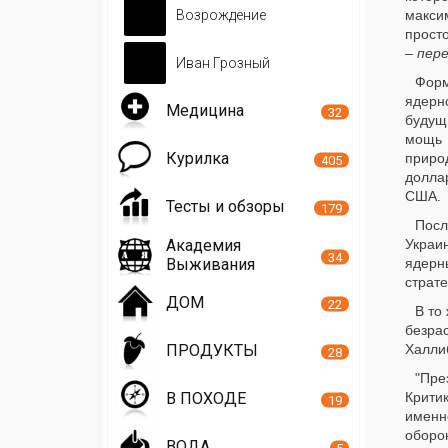
Возрождение
макси
прост
– пере
Иван Грозный
Форм
ядерн
Медицина
32
будущи
мощь 
Курилка
приро
405
долла
США.
Тесты и обзоры
179
Посл
Академия
Украи
34
Выживания
ядерн
страт
ДОМ
22
В то
безра
ПРОДУКТЫ
Халлиб
28
"Пре
В ПОХОДЕ
Крити
19
именно
оборо
ВОДА
5