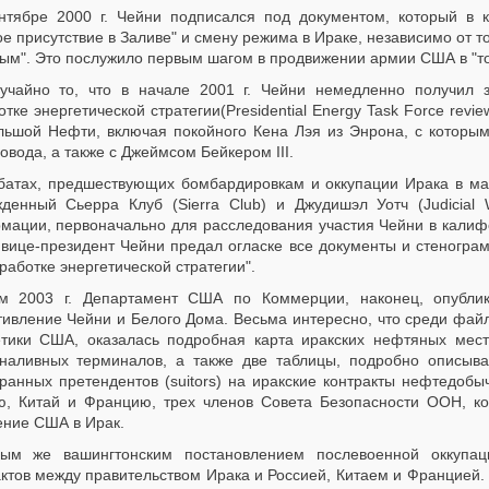
нтябре 2000 г. Чейни подписался под документом, который в 
е присутствие в Заливе" и смену режима в Ираке, независимо от 
ым". Это послужило первым шагом в продвижении армии США в "то м
учайно то, что в начале 2001 г. Чейни немедленно получил 
тке энергетической стратегии(Presidential Energy Task Force revi
льшой Нефти, включая покойного Кена Лэя из Энрона, с которым
овода, а также с Джеймсом Бейкером III.
батах, предшествующих бомбардировкам и оккупации Ирака в мар
жденный Сьерра Клуб (Sierra Club) и Джудишэл Уотч (Judicial
мации, первоначально для расследования участия Чейни в калифо
 вице-президент Чейни предал огласке все документы и стенограм
работке энергетической стратегии".
м 2003 г. Департамент США по Коммерции, наконец, опублик
тивление Чейни и Белого Дома. Весьма интересно, что среди фа
етики США, оказалась подробная карта иракских нефтяных мест
наливных терминалов, а также две таблицы, подробно описыв
транных претендентов (suitors) на иракские контракты нефтедобы
ю, Китай и Францию, трех членов Совета Безопасности ООН, к
ение США в Ирак.
ым же вашингтонским постановлением послевоенной оккупац
актов между правительством Ирака и Россией, Китаем и Францией.