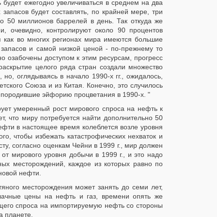
 будет ежегодно увеличиваться в среднем на два
запасов будет составлять, по крайней мере, три
ьно 50 миллионов баррелей в день. Так откуда же
и, очевидно, контролируют около 90 процентов
мя как во многих регионах мира имеются большие
запасов и самой низкой ценой - по-прежнему то
ьно озабочены доступом к этим ресурсам, прогресс
 раскрытие целого ряда стран создали множество
о, оглядываясь в начало 1990-х гг., ожидалось,
тского Союза и из Китая. Конечно, это случилось
, породившие эйфорию процветания в 1990-х. "
ует умеренный рост мирового спроса на нефть к
ет, что миру потребуется найти дополнительно 50
фти в настоящее время колеблется возле уровня
ого, чтобы избежать катастрофических нехваток и
у, согласно оценкам Чейни в 1999 г., мир должен
т мирового уровня добычи в 1999 г., и это надо
яных месторождений, каждое из которых равно по
новой нефти.
тяного месторождения может занять до семи лет,
блачные цены на нефть и газ, времени опять же
ущего спроса на импортируемую нефть со стороны
а планете.