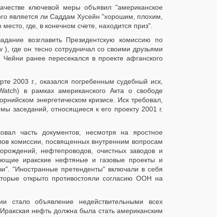
качестве ключевой меры объявил "американское
того является ли Саддам Хусейн "хорошим, плохим,
есто, где, в конечном счете, находится приз".
задание возглавить Президентскую комиссию по
ew ), где он тесно сотрудничал со своими друзьями
 Чейни ранее пересекался в проекте афганского
те 2003 г., оказался погребенным судебный иск,
 Watch) в рамках американского Акта о свободе
рнийском энергетическом кризисе. Иск требовал,
мы заседаний, относящиеся к его проекту 2001 г.
овал часть документов, несмотря на яростное
йлов комиссии, посвященных внутренним вопросам
орождений, нефтепроводов, очистных заводов и
ающие иракские нефтяные и газовые проекты и
чи". "Иностранные претенденты" включали в себя
оторые открыто противостояли согласию ООН на
ии стало объявление недействительными всех
 Иракская нефть должна была стать американским