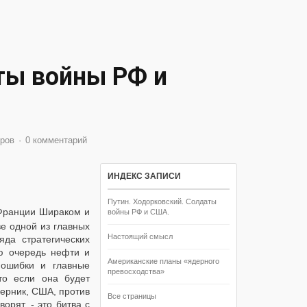
ты войны РФ и
ров
0 комментарий
ИНДЕКС ЗАПИСИ
Путин. Ходорковский. Солдаты
 Франции Шираком и
войны РФ и США.
е одной из главных
Настоящий смысл
да стратегических
ую очередь нефти и
Американские планы «ядерного
 ошибки и главные
превосходства»
то если она будет
перник, США, против
Все страницы
орят, - это битва с