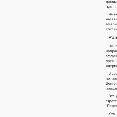
делом
"где, 
Имен
незав
амери
России
Раз
По о
напра
эффек
прежн
ядерн
В се
не пр
Венгри
прихо
Это 
страт
"Пере
Уже 