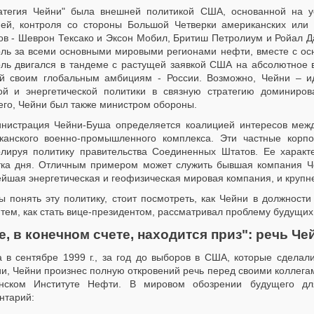
атегия Чейни" была внешней политикой США, основанной на у
ией, контроля со стороны Большой Четверки американских ил
тов - Шеврон Тексако и Эксон Мобил, Бритиш Петролиум и Ройал Д
оль за всеми основными мировыми регионами нефти, вместе с ос
оль двигался в тандеме с растущей заявкой США на абсолютное 
ой своим глобальным амбициям - России. Возможно, Чейни – и
ой и энергетической политики в связную стратегию доминиро
его, Чейни был также министром обороны.
нистрация Чейни-Буша определяется коалицией интересов меж
канского военно-промышленного комплекса. Эти частные корп
олируя политику правительства Соединенных Штатов. Ее характ
тка дня. Отличным примером может служить бывшая компания Че
ейшая энергетическая и геофизическая мировая компания, и крупн
ы понять эту политику, стоит посмотреть, как Чейни в должнос
тем, как стать вице-президентом, рассматривал проблему будущих
е, в конечном счете, находится приз": речь Чей
а в сентябре 1999 г., за год до выборов в США, которые сдела
ии, Чейни произнес полную откровений речь перед своими коллег
нском Институте Нефти. В мировом обозрении будущего д
нтарий: