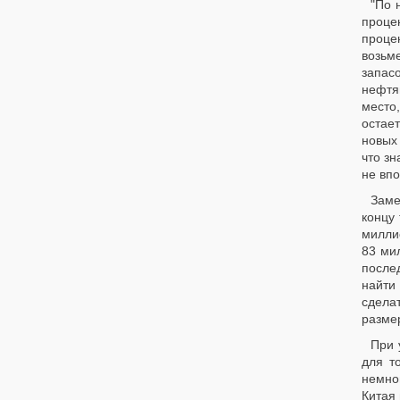
"По 
проце
проце
возьм
запас
нефтя
место,
остае
новых
что зн
не впо
Заме
концу 
милли
83 ми
после
найти
сдела
разме
При 
для т
немно
Китая