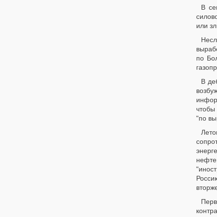
В се
силово
или зл
Несл
вырабо
по Бо
газопр
В де
возбу
инфор
чтобы
"по вы
Лето
сопро
энерг
нефте
"инос
Росси
вторж
Перв
контр