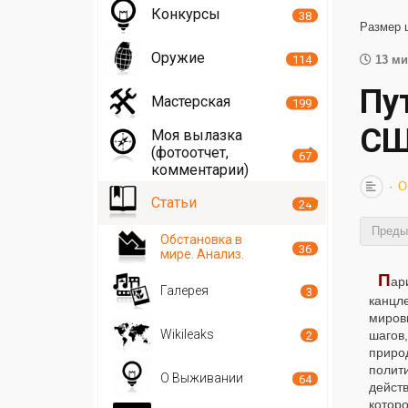
Конкурсы
38
Размер 
Оружие
114
13 ми
Пу
Мастерская
199
СШ
Моя вылазка
(фотоотчет,
67
комментарии)
О
Статьи
24
Преды
Обстановка в
36
мире. Анализ.
П
ар
Галерея
3
канцл
миров
Wikileaks
шагов
2
приро
полит
О Выживании
64
действ
которо