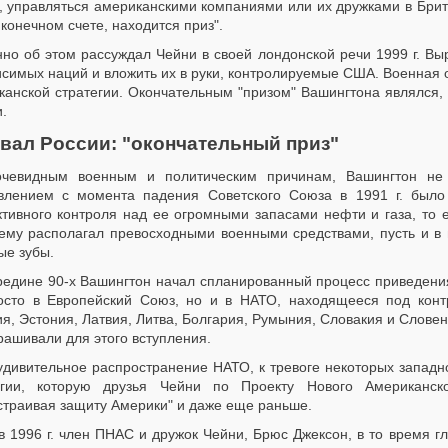
, управляться американскими компаниями или их дружками в Брита
в конечном счете, находится приз".
но об этом рассуждал Чейни в своей лондонской речи 1999 г. Вы
исимых наций и вложить их в руки, контролируемые США. Военная
канской стратегии. Окончательным "призом" Вашингтона являлся, 
.
вал России: "окончательный приз"
чевидным военным и политическим причинам, Вашингтон не м
влением с момента падения Советского Союза в 1991 г. было
тивного контроля над ее огромными запасами нефти и газа, то ес
ему располагал превосходными военными средствами, пусть и в 
ые зубы.
редине 90-х Вашингтон начал спланированный процесс приведения
осто в Европейский Союз, но и в НАТО, находящееся под конт
я, Эстония, Латвия, Литва, Болгария, Румыния, Словакия и Слове
рашивали для этого вступления.
удивительное распространение НАТО, к тревоге некоторых западн
егии, которую друзья Чейни по Проекту Нового Американс
страивая защиту Америки" и даже еще раньше.
в 1996 г. член ПНАС и дружок Чейни, Брюс Джексон, в то время 