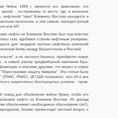
в Чейни 1999 г. является его замечание, что
ценой, - по-прежнему то место, где, в конечном
л, нефтяной "приз" Ближнего Востока находится в
 частным капиталом, и тем самым, малодоступный
елл или БП.
асами нефти на Ближнем Востоке был под властью
пасы газа, вдобавок к своим нефтяным резервам,
акрыта для тендеров частных нефтяных компаний
ической битвы между Вашингтоном и Россией.
ельств", а не частного бизнеса, приобретет новую
г., в самый разгар предвыборной кампании Буш-
фовитцем и многими другими, кто вошел в новую
"Перестраивая защиту Америки". Эта статья была
” (ПНАС, PNAC). (
В США полагают, что 20-й век
ся о закреплении достигнутых успехов. - прим.
 повод для объявления войны Ираку, чтобы его
запасами нефти на Ближнем Востоке. Их доклад
уже обеспечивает необходимое обоснование (sic!),
ерсидском) Заливе превосходит частный вопрос о