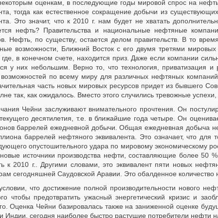
некоторым оценкам, в последующие годы мировой спрос на нефть
нта, тогда как естественное сокращение добычи из существующих 
нта. Это значит, что к 2010 г. нам будет не хватать дополнител
ется нефть? Правительства и национальные нефтяные компани
ов. Нефть, по существу, остается делом правительств. В то вре
ные возможности, Ближний Восток с его двумя третями мировых 
 где, в конечном счете, находится приз. Даже если компании сил
тся у них небольшим. Верно то, что технология, приватизация и
 возможностей по всему миру для различных нефтяных компаний, н
ачительная часть новых мировых ресурсов придет из бывшего Сове
лне так, как ожидалось. Вместо этого случились тревожные успехи
чания Чейни заслуживают внимательного прочтения. Он постулир
текущего десятилетия, т.е. в ближайшие года четыре. Он оценива
онов баррелей ежедневной добычи. Общая ежедневная добыча не
ллиона баррелей нефтяного эквивалента. Это означает, что для т
дующего опустошительного удара по мировому экономическому рост
 новые источники производства нефти, составляющие более 50 % о
ть к 2010 г.. Другими словами, это эквивалент пяти новых нефт
рам сегодняшней Саудовской Аравии. Это обалденное количество 
условии, что достижение полной производительности нового неф
ого чтобы предотвратить ужасный энергетический кризис и зао
го. Оценка Чейни базировалась также на заниженной оценке буд
 и Индии, сегодня наиболее быстро растущие потребители нефти н