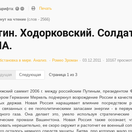
+
–
Печать
шрифта:
нут на чтение
(слов - 2566)
тин. Ходорковский. Солда
А.
бстановка в мире. Анализ.
Ромео Зроман
03.12.2011
10167 просмот
дущая
Следующая
Страница 1 из 3
ижский саммит 2006 г. между российским Путиным, президентом
ером Германии Меркель подчеркнул возрождение России в качеств
ых держав. Новая Россия наращивает влияние посредством ря
, связанных с ее геополитическими запасами энергии - в перв
дного газа. Она делает это, умело используя стратегические
ические промахи Вашингтона. Новая Россия также осознает, ч
овать нерешительно, ее скоро окружит и растопчет ее военный со
го осталось немного средств защиты. Битва, про которую мало гов