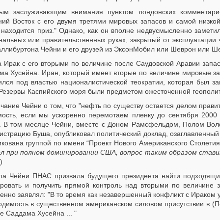
ым заслуживающим внимания пунктом лондонских комментарие
ний Восток с его двумя третями мировых запасов и самой низкой 
, находится приз." Однако, как он вполне недвусмысленно замети
нальных или правительственных руках, закрытый от эксплуатации
аллибуртона Чейни и его друзей из ЭксонМобил или Шеврон или Ш
а Ирак с его вторыми по величине после Саудовской Аравии зап
ма Хусейна. Иран, который имеет вторые по величине мировые за
ился под властью националистической теократии, которая был з
Резервы Каспийского моря были предметом ожесточенной геополит
чание Чейни о том, что "нефть по существу остается делом правит
мость, если мы ускоренно перемотаем пленку до сентября 2000 
. В том месяце Чейни, вместе с Доном Рамсфельдом, Полом Вол
истрацию Буша, опубликовал политический доклад, озаглавленный 
икована группой по имени “Проект Нового Американского Столетия
л при полном доминировании США, вопрос таким образом ставит
)
па Чейни ПНАС призвала будущего президента найти подходящий
ировать и получить прямой контроль над вторыми по величине 
енно заявлял: "В то время как незавершенный конфликт с Ираком 
одимость в существенном американском силовом присутствии в (П
 Саддама Хусейна ... "