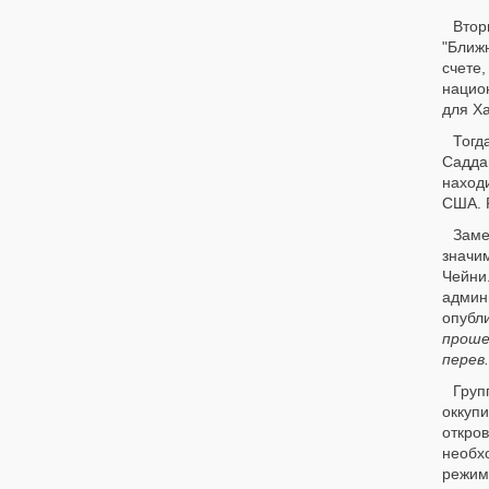
Втор
"Ближ
счете
нацио
для Х
Тогд
Садда
наход
США. 
Заме
значи
Чейни
админ
опубл
проше
перев.
Груп
оккуп
откров
необх
режиме