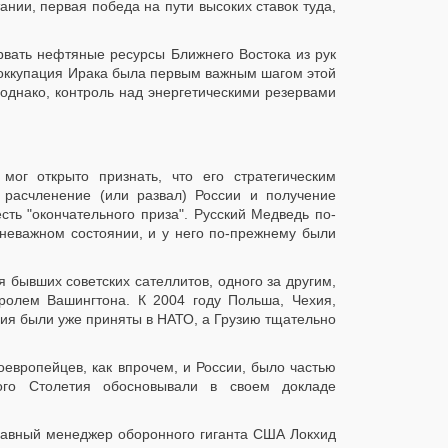
нии, первая победа на пути высоких ставок туда,
рвать нефтяные ресурсы Ближнего Востока из рук
 оккупация Ирака была первым важным шагом этой
однако, контроль над энергетическими резервами
ог открыто признать, что его стратегическим
 расчленение (или развал) России и получение
ть "окончательного приза". Русский Медведь по-
неважном состоянии, и у него по-прежнему были
 бывших советских сателлитов, одного за другим,
ролем Вашингтона. К 2004 году Польша, Чехия,
ния были уже приняты в НАТО, а Грузию тщательно
оевропейцев, как впрочем, и России, было частью
кого Столетия обосновывали в своем докладе
главный менеджер оборонного гиганта США Локхид