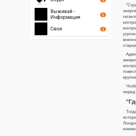
"Стр
энерг
Выживай -
6
гиган
Информация
контр
контр
Свои
3
угроз
военн
старш
Адми
амери
контр
повес
крупн
Чтоб
перед 
"Гд
Тогд
истор
Лондо
комме