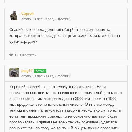
Сергей
около 13 лет назад
#22992
Спасибо как всегда дельный обзор! Не совсем понял та
которая с тентом от осадков защитит если скажем ливень на
сутки зарядил?
Ответить
0
serg12
Автор
около 13 лет назад
#22993
Хороший вопрос! :-) ... Так сразу и не ответишь. Если
нормально поставить - не в низинке и не прямо льёт, то может
и вывернется. Там материал дна на 3000 мм , верх на 1000
мм, вроде как это не на сильный ливень. Опять же между
тентом и самой палаткой есть зазор - в несколько см, то есть
если тент промокнет совсем, то на основную палатку будет
просто капать и причём не всё - так как основное будет всё
равно стекать по тому же тенту... В общем лучше проверить