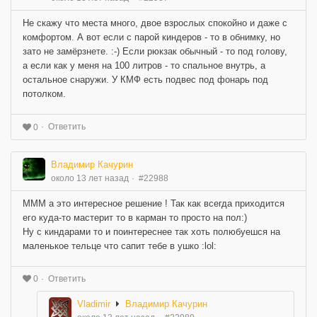
Не скажу что места много, двое взрослых спокойно и даже с
комфортом. А вот если с парой киндеров - то в обнимку, но
зато не замёрзнете. :-) Если рюкзак обычный - то под голову,
а если как у меня на 100 литров - то спальное внутрь, а
остальное снаружи. У КМФ есть подвес под фонарь под
потолком.
Ответить
0
Владимир Качурин
около 13 лет назад
#22988
МММ а это интересное решение ! Так как всегда приходится
его куда-то мастерит то в карман то просто на пол:)
Ну с киндарами то и поинтереснее так хоть полюбуешся на
маленькое тельце что сапит тебе в ушко :lol:
Ответить
0
Vladimir
Владимир Качурин