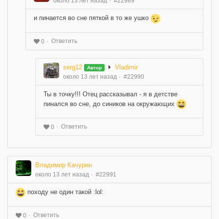
около 13 лет назад
#22989
и пинается во сне пяткой в то же ушко
Ответить
0
serg12
Vladimir
Автор
около 13 лет назад
#22990
Ты в точку!!! Отец рассказывал - я в детстве
пинался во сне, до сиников на окружающих
Ответить
0
Владимир Качурин
около 13 лет назад
#22991
походу не один такой :lol:
Ответить
0