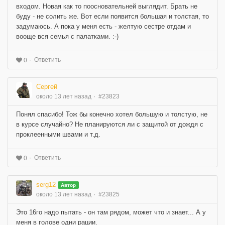
входом. Новая как то поосновательней выглядит. Брать не
буду - не солить же. Вот если появится большая и толстая, то
задумаюсь. А пока у меня есть - желтую сестре отдам и
вооще вся семья с палатками. :-)
Ответить
0
Сергей
около 13 лет назад
#23823
Понял спасибо! Тож бы конечно хотел большую и толстую, не
в курсе случайно? Не планируются ли с защитой от дождя с
проклеенными швами и т.д.
Ответить
0
serg12
Автор
около 13 лет назад
#23825
Это 16го надо пытать - он там рядом, может что и знает... А у
меня в голове одни рации.