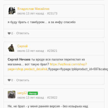
Владислав Михайлов
около 13 лет назад
#23173
я буду брать с тамбуром... а за инфу спасибо
Ответить
0
Сергей
около 13 лет назад
#23821
Сергей Нечаев
ты вроде все палатки перетестил из
магазина... вот такую брал?
https://vizhivai.com/shop?
page=shop.product_details&
;flypage=flypage.tpl&product_id=697&cate
Ответить
0
serg12
Автор
около 13 лет назад
#23822
Не, не брал - у меня ранняя версия - без козырька над