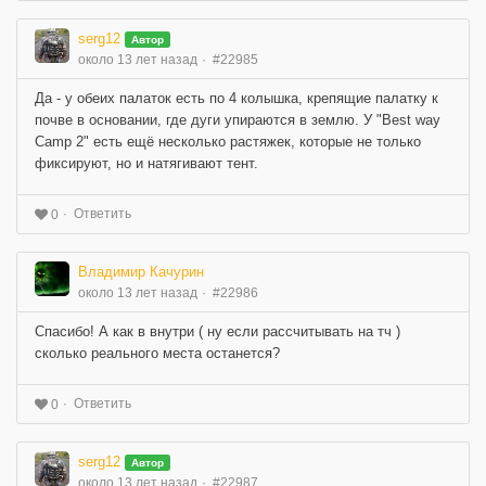
serg12
Автор
около 13 лет назад
#22985
Да - у обеих палаток есть по 4 колышка, крепящие палатку к
почве в основании, где дуги упираются в землю. У "Best way
Camp 2" есть ещё несколько растяжек, которые не только
фиксируют, но и натягивают тент.
Ответить
0
Владимир Качурин
около 13 лет назад
#22986
Спасибо! А как в внутри ( ну если рассчитывать на тч )
сколько реального места останется?
Ответить
0
serg12
Автор
около 13 лет назад
#22987