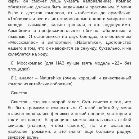
карты он сможет лишь указать направление). Компас
обязательно должен быть надежным и практичным. У меня
было с десяток компасов, от «таблеток» до армейских.
«Таблетки» и все их интегрированные аналоги умирали на
холоде, высыхали, сильно грешили, а это недопустимо.
Армейские и профессиональные обычно габаритные и
тяжелые. Я остановился на двух брендах, отечественном
«Мосскомпас» и импортный «Naturehike». Достоинство
нашего в том, что он наводится за секунду, буквально, и не
колеблется на ходу.
6. Мосскомпас (для НАЗ лучше взять модель «22» без
площадки)
6.1 аналог – Naturehike (очень хороший и качественный
компас из китайских собратьев)
Свисток
Свисток – это ваш второй голос. Суть свистка в том, что
бы быть громким и компактным. С такой работой у меня
отлично справились фениксы и некий noname, чьи корни я
так и не нашел. В принципе, можно использовать любой
свисток (главное, чтобы свистел), но эти оказались
наиболее громкими, а это значит еще больший радиус
звуковой волны.