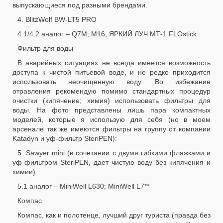
выпускающиеся под разными брендами.
4. BlitzWolf BW-LT5 PRO
4.1/4.2 аналог – Q7M; M16; ЯРКИЙ ЛУЧ МТ-1 FLOstick
Фильтр для воды
В аварийных ситуациях не всегда имеется возможность
доступа к чистой питьевой воде, и не редко приходится
использовать неочищенную воду. Во избежание
отравления рекомендую помимо стандартных процедур
очистки (кипячение; химия) использовать фильтры для
воды. На фото представлены лишь пара компактных
моделей, которые я использую для себя (но в моем
арсенале так же имеются фильтры на группу от компании
Katadyn и уф-фильтр SteriPEN):
5. Sawyer mini (в сочетании с двумя гибкими фляжками и
уф-фильтром SteriPEN, дает чистую воду без кипячения и
химии)
5.1 аналог – MiniWell L630; MiniWell L7**
Компас
Компас, как и полотенце, лучший друг туриста (правда без