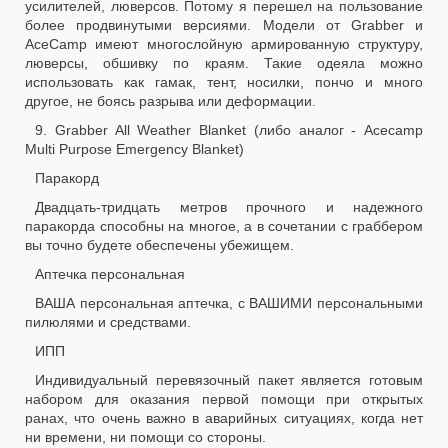
усилителей, люверсов. Потому я перешел на пользование
более продвинутыми версиями. Модели от Grabber и
AceCamp имеют многослойную армированную структуру,
люверсы, обшивку по краям. Такие одеяла можно
использовать как гамак, тент, носилки, пончо и много
другое, не боясь разрыва или деформации.
9. Grabber All Weather Blanket (либо аналог - Acecamp
Multi Purpose Emergency Blanket)
Паракорд
Двадцать-тридцать метров прочного и надежного
паракорда способны на многое, а в сочетании с граббером
вы точно будете обеспечены убежищем.
Аптечка персональная
ВАША персональная аптечка, с ВАШИМИ персональными
пилюлями и средствами.
ИПП
Индивидуальный перевязочный пакет является готовым
набором для оказания первой помощи при открытых
ранах, что очень важно в аварийных ситуациях, когда нет
ни времени, ни помощи со стороны.