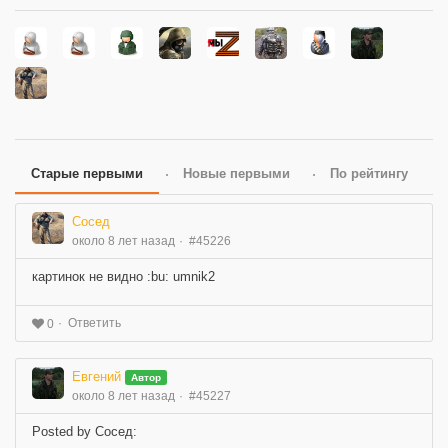
Старые первыми
Новые первыми
По рейтингу
Сосед
около 8 лет назад
#45226
картинок не видно :bu: umnik2
Ответить
0
Евгений
Автор
около 8 лет назад
#45227
Posted by Сосед: