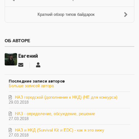
Краткий обзор типов байдарок
ОБ АВТОРЕ
Евгений
Подписаться
Евгений
на
обновление
Последние записи авторов
автора
Больше записей автора
НАЗ городской (дополнение к НКД) (НЕ для конкурса)
29.03.2018
НАЗ - определение, обсуждение, решение
27.03.2018
НАЗ и НКД (Survival Kit и EDC) - как я это вижу
27.03.2018