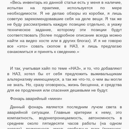
«Весь инвентарь из данной статьи есть у меня в наличие,
испытан на практике, используется по мере
необходимости. Я не делаю обзоры из коробки, я лишь
советую зарекомендовавшие себя на деле вещи. Я так же
не буду рассматривать каждую позицию отдельно, а укажу
техническое задание, которому эти позиции будут
соответствовать (более подробное описание всегда можно
найти на видео хосте или в других блогах). И я не говорю
все «это» совать скопом в НАЗ, я лишь предлагаю
ознакомиться и принять к сведению.»
И так, учитывая хайп по теме «НАЗ», и то, что добавляют
в НАЗ, хотел бы от себя предложить выживальщикам
альтернативу имеющемуся, а так же что-то, о чем вы могли
не знать. Но, сразу оговорюсь, жизнь бесценна, и средства
для ее продления или спасения дешевыми не будут.
Фонарь аварийный «мини»
Данный фонарь является последним лучом света в
аварийной ситуации. Главные критерии к нему, это
компактность, водонепроницаемость, автономность в
среднем около пятидесяти часов работы (на одном
заряде), возможность иметь свободные руки (ремешок,