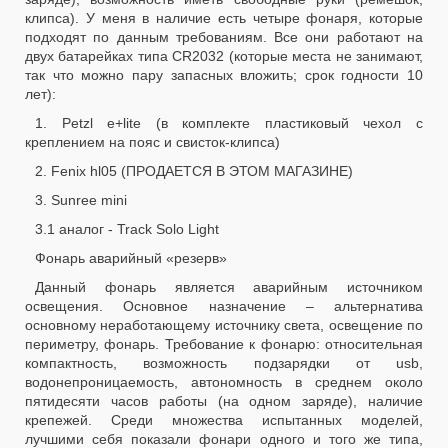
клипса). У меня в наличие есть четыре фонаря, которые
подходят по данным требованиям. Все они работают на
двух батарейках типа CR2032 (которые места не занимают,
так что можно пару запасных вложить; срок годности 10
лет):
1. Petzl e+lite (в комплекте пластиковый чехол с
креплением на пояс и свисток-клипса)
2. Fenix hl05 (ПРОДАЕТСЯ В ЭТОМ МАГАЗИНЕ)
3. Sunree mini
3.1 аналог - Track Solo Light
Фонарь аварийный «резерв»
Данный фонарь является аварийным источником
освещения. Основное назначение – альтернатива
основному неработающему источнику света, освещение по
периметру, фонарь. Требование к фонарю: относительная
компактность, возможность подзарядки от usb,
водонепроницаемость, автономность в среднем около
пятидесяти часов работы (на одном заряде), наличие
крепежей. Среди множества испытанных моделей,
лучшими себя показали фонари одного и того же типа,