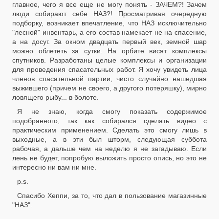
главное, чего я все еще не могу понять - ЗАЧЕМ?! Зачем
люди собирают себе НАЗ?! Просматривая очередную
подборку, возникает впечатление, что НАЗ исключительно
"лесной" инвентарь, а его состав намекает не на спасение,
а на досуг. За окном двадцать первый век, земной шар
можно облететь за сутки. На орбите висят комплексы
спутников. Разработаны целые комплексы и организации
для проведения спасательных работ. Я хочу увидеть лица
членов спасательной партии, чисто случайно нашедшая
выжившего (причем не своего, а другого потеряшку), мирно
ловящего рыбу... в болоте.
Я не знаю, когда смогу показать содержимое
подобранного, так как собирался сделать видео с
практическим применением. Сделать это смогу лишь в
выходные, а в эти был шторм, следующая суббота
рабочая, а дальше чем на неделю я не загадываю. Если
лень не будет, попробую выложить просто опись, но это не
интересно ни вам ни мне.
p.s.
Спасибо Хеппи, за то, что дал в пользование магазинные
"НАЗ".