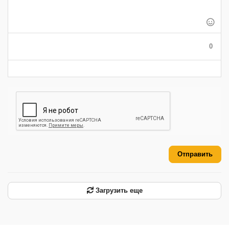
-
-
-
-
-
-
-
-
-
-
-
-
-
-
-
0
-
-
-
-
-
-
Отправить
Загрузить еще