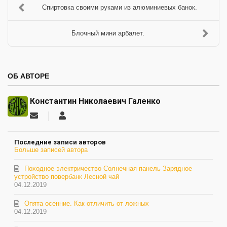
Спиртовка своими руками из алюминиевых банок.
Блочный мини арбалет.
ОБ АВТОРЕ
Константин Николаевич Галенко
Подписаться
Константин
на
Николаевич
обновление
Галенко
Последние записи авторов
автора
Больше записей автора
Походное электричество Солнечная панель Зарядное
устройство повербанк Лесной чай
04.12.2019
Опята осенние. Как отличить от ложных
04.12.2019