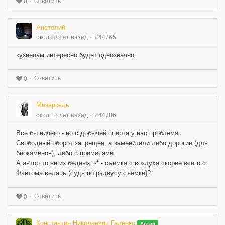
Ответить
0
Анатолий
около 8 лет назад
#44765
кузнецам интересно будет однозначно
Ответить
0
Мизеркаль
около 8 лет назад
#44786
Все бы ничего - но с добычей спирта у нас проблема.
Свободный оборот запрещен, а заменители либо дорогие (для
биокаминов), либо с примесями.
А автор то не из бедных :-* - съемка с воздуха скорее всего с
Фантома велась (судя по радиусу съемки)?
Ответить
0
Константин Николаевич Галенко
Автор