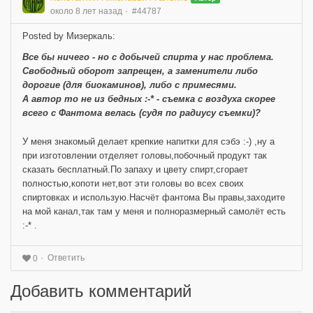
около 8 лет назад
#44787
Posted by Мизеркаль:
Все бы ничего - но с добычей спирта у нас проблема.
Свободный оборот запрещен, а заменители либо
дорогие (для биокаминов), либо с примесями.
А автор то не из бедных :-* - съемка с воздуха скорее
всего с Фантома велась (судя по радиусу съемки)?
У меня знакомый делает крепкие напитки для сэбэ :-) ,ну а
при изготовлении отделяет головы,побочный продукт так
сказать бесплатный.По запаху и цвету спирт,сгорает
полностью,копоти нет,вот эти головы во всех своих
спиртовках и использую.Насчёт фантома Вы правы,заходите
на мой канал,так там у меня и полноразмерный самолёт есть
:-* .
Ответить
0
Добавить комментарий