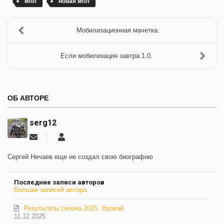
мпл
новая мпл
Мобилизационная мачетка.
Если мобилизация завтра.1.0.
ОБ АВТОРЕ
serg12
Подписаться
serg12
на
обновление
Сергей Нечаев еще не создал свою биографию
автора
Последние записи авторов
Больше записей автора
Результаты сезона 2025. Урожай.
11.12.2025