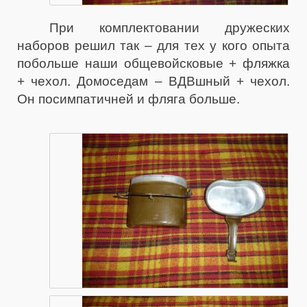
При комплектовании дружеских
наборов решил так – для тех у кого опыта
побольше наши общевойсковые + фляжка
+ чехол. Домоседам – ВДВшный + чехол.
Он посимпатичней и фляга больше.