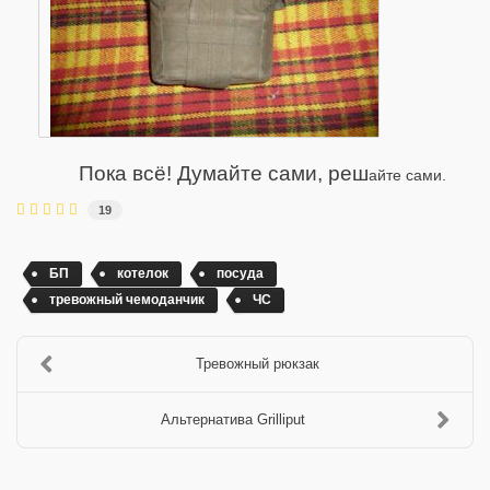
Пока всё! Думайте сами, реш
айте сами.
19
БП
котелок
посуда
тревожный чемоданчик
ЧС
Тревожный рюкзак
Альтернатива Grilliput