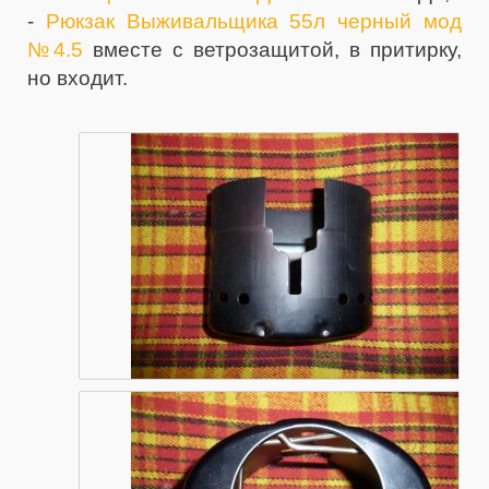
-
Рюкзак Выживальщика 55л черный мод
№4.5
вместе с ветрозащитой, в притирку,
но входит.