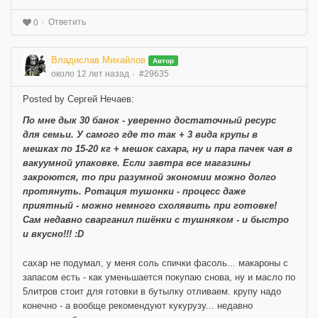
Ответить
0
Владислав Михайлов
Автор
около 12 лет назад
#29635
Posted by Сергей Нечаев:
По мне дык 30 банок - уверенно достаточный ресурс
для семьи. У самого где то так + 3 вида крупы в
мешках по 15-20 кг + мешок сахара, ну и пара пачек чая в
вакуумной упаковке. Если завтра все магазины
закроются, то при разумной экономии можно долго
протянуть. Ротация тушонки - процесс даже
приятный - можно немного схолявить при готовке!
Сам недавно сварганил пшёнки с тушняком - и быстро
и вкусно!!! :D
сахар не подумал, у меня соль спички фасоль... макароны с
запасом есть - как уменьшается покупаю снова, ну и масло по
5литров стоит для готовки в бутылку отливаем. крупу надо
конечно - а вообще рекомендуют кукурузу... недавно