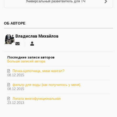
Универсальный разветвитель для ТЧ
ОБ АВТОРЕ
Владислав Михайлов
Подписаться
Владислав
на
Михайлов
обновление
Последние записи авторов
автора
Больше записей автора
Печка-щепотница, мини мангал?
08.12.2015
фильтр для воды (как получилось у меня).
08.12.2015
Лопата многофункциональная
23.12.2013