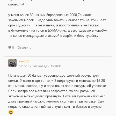
слово! :-)
у меня банок 30, из них 3просроченые,2008,7в июле
закончится срок... надо уничтожать и обновлять на эти - 5лет
срок годности ... я не маньяк, я просто мелочь не таскаю
в бумажнике - на то он и БУМАЖник, а выкладываю в коробку
- в конце месяца сдаю знакомой в ларёк, и беру тушёнку
Ответить
0
serg12
около 12 лет назад
#29631
По мне дык 30 банок - уверенно достаточный ресурс для
семьи. У самого где то так + 3 вида крупы в мешках по 15-20
кг + мешок сахара, ну и пара пачек чая в вакуумной упаковке.
Если завтра все магазины закроются, то при разумной
экономии можно долго протянуть. Ротация тушонки - процесс
даже приятный - можно немного схолявить при готовке! Сам
недавно сварганил пшёнки с тушняком - и быстро и вкусно!!!