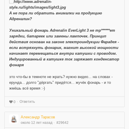
А не пора ли обратить внималки на продукцию
Адреналин?
Уникальный фонарь Adrenalin EverLight 3 не тр******ет
зарядки, батареек или замены лампочек. Принцип
действия основан на законе электроиндукции Фарадея -
если встряхнуть фонарик, магнит высокой мощности
начинает перемещаться внутри катушки с проводом.
Индуцированный в катушке ток заряжает конденсатор
фонаря
это что-бы в темноте не жрать? нужно видео... на словах -
ерунда... долго "дёргать" придётся... жучёк фонарь - и то
жмёшь всё время :-)
Ответить
0
Александр Тарасов
около 12 лет назад
#29642