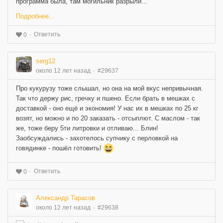
программа была, там могильник разрыли...
Подробнее...
Ответить
0
serg12
около 12 лет назад
#29637
Про кукурузу тоже слышал, но она на мой вкус непривычная.
Так что держу рис, гречку и пшено. Если брать в мешках с
доставкой - оно ещё и экономия! У нас их в мешках по 25 кг
возят, но можно и по 20 заказать - отсыплют. С маслом - так
же, тоже беру 5ти литровки и отливаю... Блин!
Заобсуждались - захотелось супчику с перловкой на
говядинке - пошёл готовить!
Ответить
0
Александр Тарасов
около 12 лет назад
#29638