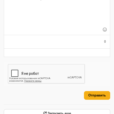
-
-
-
-
-
-
-
-
-
-
-
-
-
-
-
-
-
-
-
-
-
-
-
-
-
-
-
-
-
-
0
-
-
-
-
-
-
Отправить
Загрузить еще