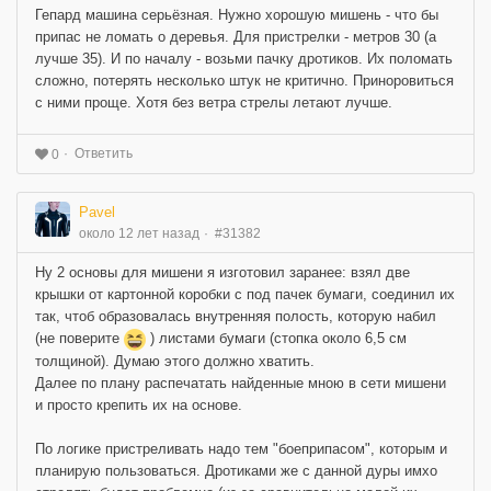
Гепард машина серьёзная. Нужно хорошую мишень - что бы
припас не ломать о деревья. Для пристрелки - метров 30 (а
лучше 35). И по началу - возьми пачку дротиков. Их поломать
сложно, потерять несколько штук не критично. Приноровиться
с ними проще. Хотя без ветра стрелы летают лучше.
Ответить
0
Pavel
около 12 лет назад
#31382
Ну 2 основы для мишени я изготовил заранее: взял две
крышки от картонной коробки с под пачек бумаги, соединил их
так, чтоб образовалась внутренняя полость, которую набил
(не поверите
) листами бумаги (стопка около 6,5 см
толщиной). Думаю этого должно хватить.
Далее по плану распечатать найденные мною в сети мишени
и просто крепить их на основе.
По логике пристреливать надо тем "боеприпасом", которым и
планирую пользоваться. Дротиками же с данной дуры имхо