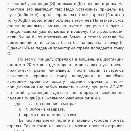
известной дистанции (S) по высоте (h) падения стрелы. На
практике это выглядит так: Надо установить прицелы на
луке (арбалете) строго параллельно оси стрелы (болта) в
точку А. Для арбалетов проблем в этом нет. На тетиве луков
ставят прицельную метку по высоте прицела на луке и
прицеливаются уже по метке и прицелу. Но в реальности,
если бы не было притяжения Земли и стрела летела бы
прямолинейно, то стрела была бы напрвлена в точку В.
Однако! Из-за падения траектории стрела попадает в точку
С.
По этому прицелу стреляют в мишень, на дистанции
скажем в 20 метров, где скорость стрелы, как я уже писал,
практически равна начальной. После серии выстрелов
вычисляем среднюю точку попадания и линейкой
измеряем среднюю высоту падения стрелы от точки
прицеливания (не забыв вычесть высоту прицела АС-АВ)
на этой дистанции. Дальше по формуле свободного
падения h=gtt/2(из школьного учебника физики).
где h - высота падения в метрах.
g = 9,8м/сек в квадрате.
t - время полета стрелы в сек.
Вычисляем время полета и заодно скорость полета
стрелы. Точно такие же рассчеты можно провести стреляя