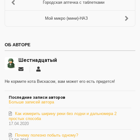
Городская аптечка с таблетками
Мой микро (мини)-НАЗ
ОБ АВТОРЕ
Шестнадцатый
Подписаться
Шестнадцатый
на
обновление
Не кормите кота Вискасом, вам может его есть придется!
автора
Последние записи авторов
Больше записей автора
Как измерить ширину реки без лодки и дальномера 2
простых способа
17.04.2020
Почему полезно побыть одному?