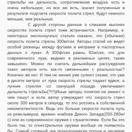
стрельбы на дальность, сопротивление воздуха хоть и
очень небольшое, но все же есть, значит полученные в
результате подсчета скорости полета стрел, будут немного
меньше, чем реальные.
С другой стороны данные о слишком высоких
скоростях полета стрел тоже встречаются. Например, в
некоторых околонаучных статьях сказано, что (обычная)
скорость полета стрелы 300м/сек. Авторы статей не видят
особой разницы между футами и метрами в паспортных
данных о луках. А 300ф/сек равны 92м/сек, что для
современного лука, видимо в рекламных целях, также
завышено. Можно ли считать дальнейшие рассуждения
таких авторов хоть как-то связанными с реальностью?
Конечно же нет. И тем не менее уже гуляют сказки, что уже
в десяти метрах от лука скорость стрелы падает вдвое, а
лучник стреляя со скачущей лошади увеличивает
дальность стрельбы(?!!!)Иные авторы понятия не имеют о
чем пишут и если автор утверждает что скорость стрел
около 300 метров в секунду, то это роспись в собственной
некомпетентности. Ведь это больше скорости полета пуль
из револьверов, времен ковбоев Дикого Запада(250-280м/
с) или из современного оружия с глушителями. Если бы это
было так, то огнестрельное оружие вообще не появилось
бы. Самый сложный лук технологически проще и дешевле