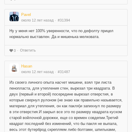
Pavel
около 12 лет назад
#31394
Ну у меня нет 100% уверенности, что по дефолту прицел
нормально выставлен. Да и мишенька мелковата.
Ответить
0
Hasan
около 12 лет назад
#31487
Из своего личного опыта насчет мишени, взял три листа
пенопласта, для утепления стен, вырезал три квадрата. В
двух (первый и второй) посередине вырезал отверстия, в
которые свернул рулоном (не знаю как правильно называется,
материал для утепления, он как пакля)и запихнул по размеру
в эти отверстия.И закрыл все это по размеру квадрата куском
старой войлочной дорожки, еще со времен совдепии.Третий
квадрат последний без изменений, что бы пакля не выпала,
весь этот бутерброд скрепляем либо болтами, шпильками,