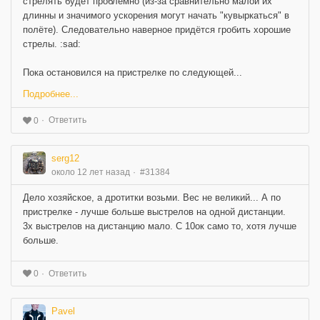
стрелять будет проблемно (из-за сравнительно малой их
длинны и значимого ускорения могут начать "кувыркаться" в
полёте). Следовательно наверное придётся гробить хорошие
стрелы. :sad:
Пока остановился на пристрелке по следующей...
Подробнее...
Ответить
0
serg12
около 12 лет назад
#31384
Дело хозяйское, а дротитки возьми. Вес не великий... А по
пристрелке - лучше больше выстрелов на одной дистанции.
3х выстрелов на дистанцию мало. С 10ок само то, хотя лучше
больше.
Ответить
0
Pavel