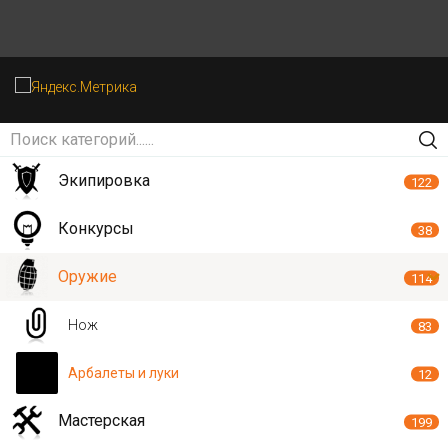
Экипировка
122
Конкурсы
38
Оружие
114
Нож
83
Арбалеты и луки
12
Мастерская
199