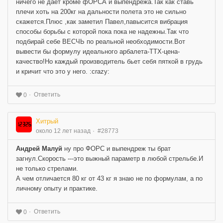
ничего не дает кроме фОРСА и выпендрежа.Так как ставь
плечи хоть на 200кг на дальности полета это не сильно
скажется.Плюс ,как заметил Павел,павысится вибрация
способы борьбы с которой пока пока не надежны.Так что
подбирай себе ВЕСЧЬ по реальной необходимости.Вот
вывести бы формулу идеального арбалета-ТТХ-цена-
качество!Но каждый производитель бьет себя пяткой в грудь
и кричит что это у него. :crazy:
Ответить
0
Хитрый
около 12 лет назад
#28773
Андрей Малуй
ну про ФОРС и выпендреж ты брат
загнул.Скорость ---это выжный параметр в любой стрельбе.И
не только стрелами.
А чем отличается 80 кг от 43 кг я знаю не по формулам, а по
личному опыту и практике.
Ответить
0