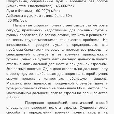
Спортивные, современные луки и арбалеты без блоков
(или системы полиспастов) - 45-60м/сек.
Луки с блоками, - 60-90(?) м/сек.
Арбалеты с усилием тетивы более 80кг
-60-90м/сек.
Начальные скорости полета стрел свыше ста метров в
секунду, практически недостижимы для обычных луков и
ручных арбалетов. Во всяком случае, это хоть и решаемая,
но очень трудновыполнимая техническая проблема. На
качественных, турецких луках в средневековье, эта
проблема была частично решена, поэтому все рекорды по
сверхдальней стрельбе в те времена принадлежали
туркам. Только не путайте максимальную дальность полета
стрелы с максимальной дальностью прицельной стрельбы.
Это разные понятия. Одно дело стрелять на дальность в ту
сторону, другое, наибольшая дистанция на которой лучник
сможет попасть в конкретную, небольшую мишень.
Максимальная дальность прицельной стрельбы даже у
турецких лучников обычно не превышала 60-70 метров, при
максимальной дальности полета стрелы на пол километра
и более.
Предлагаю простейший, практический способ
определения скорости полета стрелы. Сущность этого
способа в определении времени полета стрелы на