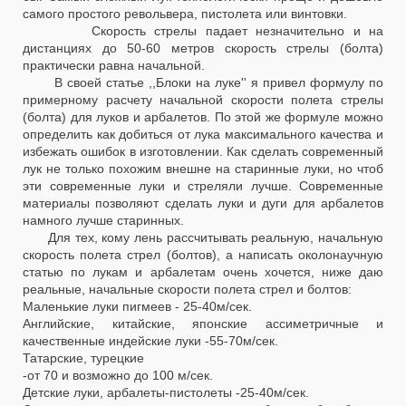
самого простого револьвера, пистолета или винтовки.
Скорость стрелы падает незначительно и на
дистанциях до 50-60 метров скорость стрелы (болта)
практически равна начальной.
В своей статье ,,Блоки на луке'' я привел формулу по
примерному расчету начальной скорости полета стрелы
(болта) для луков и арбалетов. По этой же формуле можно
определить как добиться от лука максимального качества и
избежать ошибок в изготовлении. Как сделать современный
лук не только похожим внешне на старинные луки, но чтоб
эти современные луки и стреляли лучше. Современные
материалы позволяют сделать луки и дуги для арбалетов
намного лучше старинных.
Для тех, кому лень рассчитывать реальную, начальную
скорость полета стрел (болтов), а написать околонаучную
статью по лукам и арбалетам очень хочется, ниже даю
реальные, начальные скорости полета стрел и болтов:
Маленькие луки пигмеев - 25-40м/сек.
Английские, китайские, японские ассиметричные и
качественные индейские луки -55-70м/сек.
Татарские, турецкие
-от 70 и возможно до 100 м/сек.
Детские луки, арбалеты-пистолеты -25-40м/сек.