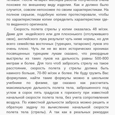
похожее по внешнему виду изделие. Как и должно было
случится, совсем непохожее по своим характеристикам. На
полном серьезе, подобную копию протестировали, чтобы
по характеристикам копии определить характеристики где-
то виданного оригинала.
Скорость полета стрелы у копии оказалась 48 м/сек.
Даже для индейского или для плохонького (отслужившего
свое), английского лука результат чуть ниже нормы, но для
всего семейства восточных (турецких, татарских) луков это
очень плохо. Чуть ли не во всех исторических хрониках
посвященных турецким лукам сказано, что рекордные
выстрелы из таких луков на дальность равны 500-800
метрам и более. Для того чтоб забросить стрелу на такое
расстояние, скорость полета у стрелы должна быть
намного больше, 70-80 м/сек и более. Не буду грузить Вас
формулами, найти такие формулы можно в школьном
учебнике по физике, где сказано как рассчитать
максимальную дальность полета тела, заброшенного под
углом в сорок пять градусов к горизонту при известной
начальной скорости полета тела, без учета сопротивления
воздуха. По известной дальности заброса можно решить и
обратную задачу по вычислению начальной скорости
полета тела (стрелы). А так как в реальных рекордах