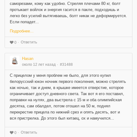
саморезами, кому как удобно. Стреляя плечами 80 кг, болт
протыкает войлок и энергия гасится в пакле, подходишь и
легко без усилий вытягиваешь, болт никак не деформируется.
Если попадет...
Подробнее...
Ответить
0
Hasan
около 12 лет назад
#31488
С прицелом у меня проблем не было, для этого купил
белорусский юкон ночник первого поколения, можно стрелять
как ночью, так и днем, в крышке имеется отверстие, которое
ограничивает доступ дневного света. Так вот я его поставил,
поправки на нулях, два выстрела с 15 м и оба олимпийская
десятка, сам обалдел, потом отошел на 50 м, поднял
перекрестие прицела по нижний срез и опять десять, вот и
вся пристрелка. До этого был китаец, ох и намучился...
Ответить
0