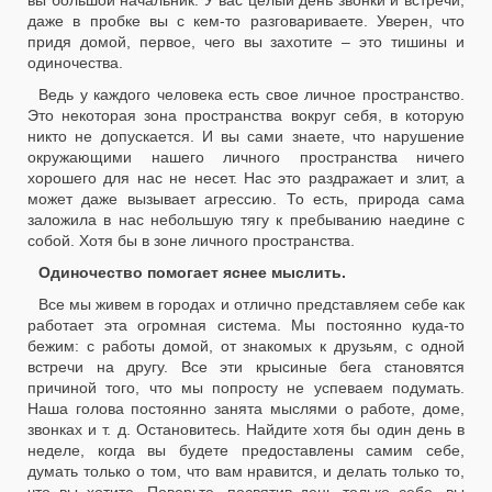
вы большой начальник. У вас целый день звонки и встречи,
даже в пробке вы с кем-то разговариваете. Уверен, что
придя домой, первое, чего вы захотите – это тишины и
одиночества.
Ведь у каждого человека есть свое личное пространство.
Это некоторая зона пространства вокруг себя, в которую
никто не допускается. И вы сами знаете, что нарушение
окружающими нашего личного пространства ничего
хорошего для нас не несет. Нас это раздражает и злит, а
может даже вызывает агрессию. То есть, природа сама
заложила в нас небольшую тягу к пребыванию наедине с
собой. Хотя бы в зоне личного пространства.
Одиночество помогает яснее мыслить.
Все мы живем в городах и отлично представляем себе как
работает эта огромная система. Мы постоянно куда-то
бежим: с работы домой, от знакомых к друзьям, с одной
встречи на другу. Все эти крысиные бега становятся
причиной того, что мы попросту не успеваем подумать.
Наша голова постоянно занята мыслями о работе, доме,
звонках и т. д. Остановитесь. Найдите хотя бы один день в
неделе, когда вы будете предоставлены самим себе,
думать только о том, что вам нравится, и делать только то,