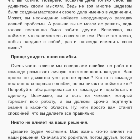
что вы хотите. Поверьте, посвятив день только себе, вы
удивитесь своим мыслям. Ведь не зря многие шедевры
были созданы мастерами своего дела именно в уединении.
Может, вы неожиданно найдете неординарную разгадку
давней проблемы. А раньше вы не могли ее решить, ведь
голова постоянна была забита другим. Возможно, вы
поймете, что занимаетесь совсем не тем. Разве это плохо,
побыв наедине с собой, раз и навсегда изменить свою
жизнь?
Проще увидеть свои ошибки.
Очень часто в жизни мы совершаем ошибки, но работа в
команде размывает личную ответственность каждого. Ваш
проект не движется уже долгое время? Кто-то в команде
постоянно совершает ошибки, но вы никак не поймете кто?
Попробуйте абстрагироваться от команды и поработать в
одиночку. Возможно, вы и есть тот человек, который
тормозит всю работу, и вы должны срочно подтянуть
знания в какой-то области. Ну, или просто вам станет
спокойней, что вы делаете все правильно.
Никто не влияет на ваши решения.
Давайте будем честными. Всю жизнь кто-то влияет на
наши решения. Сначала это родителя, потом друзья, потом