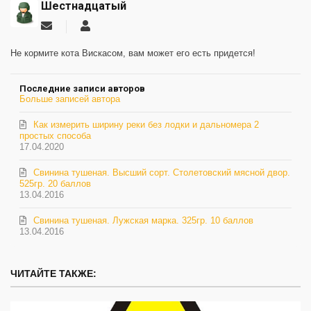
Шестнадцатый
Подписаться
Шестнадцатый
на
обновление
Не кормите кота Вискасом, вам может его есть придется!
автора
Последние записи авторов
Больше записей автора
Как измерить ширину реки без лодки и дальномера 2
простых способа
17.04.2020
Свинина тушеная. Высший сорт. Столетовский мясной двор.
525гр. 20 баллов
13.04.2016
Свинина тушеная. Лужская марка. 325гр. 10 баллов
13.04.2016
ЧИТАЙТЕ ТАКЖЕ: