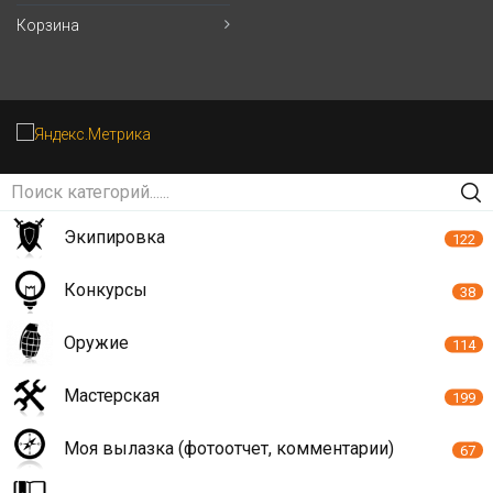
Корзина
Экипировка
122
Конкурсы
38
Оружие
114
Мастерская
199
Моя вылазка (фотоотчет, комментарии)
67