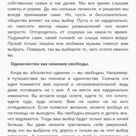
собственная семья и так далее. Мы все время слышим
советы и упреки. Да, мы сильные личности, и решения мы
всегда принимаем сами. Но, пусть и бессознательно,
общество влияет на наш выбор. Пусть и не кардинально,
но сместить вектор наших размышлений оно может
запросто. Отгородитесь от социума на какое-то время.
Подумайте сами, своей головой, не слыша никого вокруг.
Пускай только тишина или любимая музыка помогут вам
выбрать. Поверьте, так вы выберете то, чего хотите именно
вы.
Одиночество как синоним свободы.
Когда вы абсолютно одиноки — вы свободны. Например,
в путешествие вы поехали в одиночестве. Сначала эта
идея покажется вам скучной и непривлекательной, ведь
даже поговорить не с кем. А на месте все кардинально
изменится. Вы встаете когда хотите, едите то, что хотите,
идете туда, куда хотите. Вам не нужно ни на кого
оглядываться. Если появится желание, можете вообще из
гостиницы не выходить. Вы свободны решать и делать все,
что вздумается. Тогда ваш выбор будет только ваш и ничей
больше. Вы даже начнете чувствовать себя уверенней,
ведь это вы выбрали эту дорогу и только вы за этот выбор