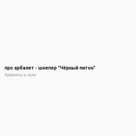
про арбалет - шнепер "Чёрный питон"
Арбалеты и луки