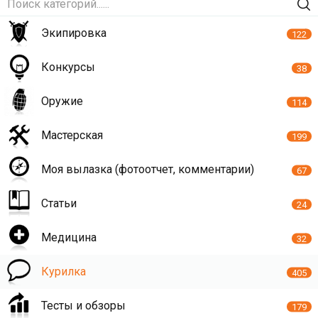
Экипировка
122
Конкурсы
38
Оружие
114
Мастерская
199
Моя вылазка (фотоотчет, комментарии)
67
Статьи
24
Медицина
32
Курилка
405
Тесты и обзоры
179