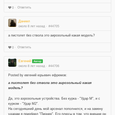
Ответить
0
Даниил
около 8 лет назад
#44705
а пистолет без ствола это аирозольный какая модель?
Ответить
0
Евгений
Автор
около 8 лет назад
#44706
Posted by евгений юрьевич ефремов:
а пистолет без ствола это аирозольный какая
модель?
Да, это аэрозольные устройства. Без курка - "Удар М", и с
курком - "Удар М2".
На сегодняшний день мой арсенал пополнился, и на замену
ударам я приобрел "Пионер". Его плюсы в том, что внешне он