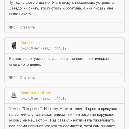
Тут одно фото в шапке. Я его вижу с нескольких устройств.
Звездочки снизу, это пистоль и рогатина, о них писать мне
было нечего.
Ответить
0
Мизеркаль
около 9 лет назад
#44612
Кратко, но актуально и главное из личного практического
опыта - это ценно.
Ответить
0
Константин Леже
около 9 лет назад
#44613
У меня "Скорпион". На тему 80-ти кг плеч. Я просто прикупил
на всякий случай, лежат рядом - ни чем закон не нарушаю,
никому не мешают :-) . Раз ставил - натягивать тяжеловато,
все время боишься что что-то сломается, хотя сам арбалет