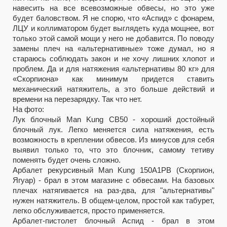
навесить на все всевозможные обвесы, но это уже
будет баловством. Я не спорю, что «Аспид» с фонарем,
ЛЦУ и коллиматором будет выглядеть куда мощнее, вот
только этой самой мощи у него не добавится. По поводу
замены плеч на «альтернативные» тоже думал, но я
стараюсь соблюдать закон и не хочу лишних хлопот и
проблем. Да и для натяжения «альтернативы 80 кг» для
«Скорпиона» как минимум придется ставить
механический натяжитель, а это больше действий и
времени на перезарядку. Так что нет.
На фото:
Лук блочный Man Kung CB50 - хороший достойный
блочный лук. Легко меняется сила натяжения, есть
возможность в креплении обвесов. Из минусов для себя
выявил только то, что это блочник, самому тетиву
поменять будет очень сложно.
Арбалет рекурсивный Man Kung 150A1PB (Скорпион,
Ягуар) - брал в этом магазине с обвесами. На базовых
плечах натягивается на раз-два, для "альтернативы"
нужен натяжитель. В общем-целом, простой как табурет,
легко обслуживается, просто применяется.
Арбалет-пистолет блочный Аспид - брал в этом