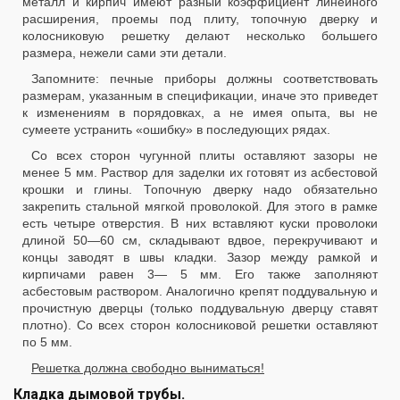
металл и кирпич имеют разный коэффициент линейного
расширения, проемы под плиту, топочную дверку и
колосниковую решетку делают несколько большего
размера, нежели сами эти детали.
Запомните: печные приборы должны соответствовать
размерам, указанным в спецификации, иначе это приведет
к изменениям в порядовках, а не имея опыта, вы не
сумеете устранить «ошибку» в последующих рядах.
Со всех сторон чугунной плиты оставляют зазоры не
менее 5 мм. Раствор для заделки их готовят из асбестовой
крошки и глины. Топочную дверку надо обязательно
закрепить стальной мягкой проволокой. Для этого в рамке
есть четыре отверстия. В них вставляют куски проволоки
длиной 50—60 см, складывают вдвое, перекручивают и
концы заводят в швы кладки. Зазор между рамкой и
кирпичами равен 3— 5 мм. Его также заполняют
асбестовым раствором. Аналогично крепят поддувальную и
прочистную дверцы (только поддувальную дверцу ставят
плотно). Со всех сторон колосниковой решетки оставляют
по 5 мм.
Решетка должна свободно выниматься!
Кладка дымовой трубы.