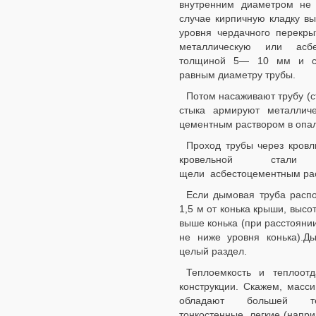
внутренним диаметром не
случае кирпичную кладку в
уровня чердачного перекры
металлическую или асбе
толщиной 5— 10 мм и с 
равным диаметру трубы.
Потом насаживают трубу (с
стыка армируют металлич
цементным раствором в опа
Проход трубы через кров
кровельной стал
щели асбестоцементным ра
Если дымовая труба расп
1,5 м от конька крыши, высо
выше конька (при расстоянии
не ниже уровня конька).
целый раздел.
Теплоемкость и теплоот
конструкции. Скажем, масси
обладают большей те
тонкостенные, легкие (напри