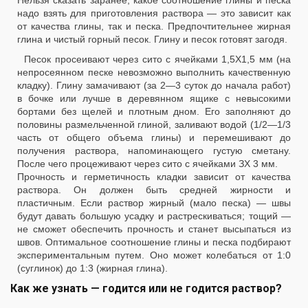
Нельзя сказать заранее, какое соотношение глины и песка
надо взять для приготовления раствора — это зависит как
от качества глины, так и песка. Предпочтительнее жирная
глина и чистый горный песок. Глину и песок готовят загодя.
Песок просеивают через сито с ячейками 1,5X1,5 мм (на
непросеянном песке невозможно выполнить качественную
кладку). Глину замачивают (за 2—3 суток до начала работ)
в бочке или лучше в деревянном ящике с невысокими
бортами без щелей и плотным дном. Его заполняют до
половины размельченной глиной, заливают водой (1/2—1/3
часть от общего объема глины) и перемешивают до
получения раствора, напоминающего густую сметану.
После чего процеживают через сито с ячейками ЗХ 3 мм.
Прочность и герметичность кладки зависит от качества
раствора. Он должен быть средней жирности и
пластичным. Если раствор жирный (мало песка) — швы
будут давать большую усадку и растрескиваться; тощий —
не сможет обеспечить прочность и станет высыпаться из
швов. Оптимальное соотношение глины и песка подбирают
экспериментальным путем. Оно может колебаться от 1:0
(суглинок) до 1:3 (жирная глина).
Как же узнать — годится или не годится раствор?