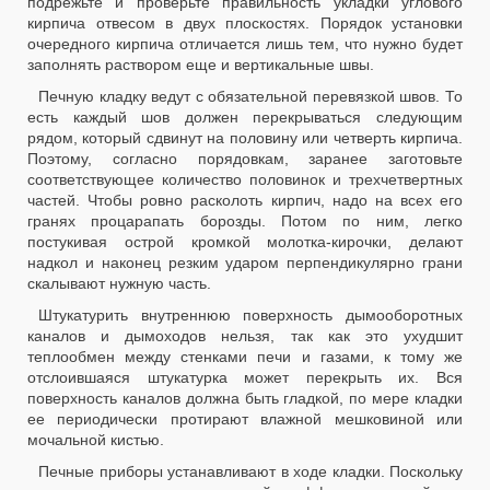
подрежьте и проверьте правильность укладки углового
кирпича отвесом в двух плоскостях. Порядок установки
очередного кирпича отличается лишь тем, что нужно будет
заполнять раствором еще и вертикальные швы.
Печную кладку ведут с обязательной перевязкой швов. То
есть каждый шов должен перекрываться следующим
рядом, который сдвинут на половину или четверть кирпича.
Поэтому, согласно порядовкам, заранее заготовьте
соответствующее количество половинок и трехчетвертных
частей. Чтобы ровно расколоть кирпич, надо на всех его
гранях процарапать борозды. Потом по ним, легко
постукивая острой кромкой молотка-кирочки, делают
надкол и наконец резким ударом перпендикулярно грани
скалывают нужную часть.
Штукатурить внутреннюю поверхность дымооборотных
каналов и дымоходов нельзя, так как это ухудшит
теплообмен между стенками печи и газами, к тому же
отслоившаяся штукатурка может перекрыть их. Вся
поверхность каналов должна быть гладкой, по мере кладки
ее периодически протирают влажной мешковиной или
мочальной кистью.
Печные приборы устанавливают в ходе кладки. Поскольку