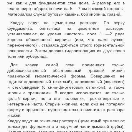
же, как и для фундаментов стен дома. А размер его в
плане шире габаритов печи на 5— 7 см с каждой стороны.
Материалом служат бутовый камень, бой кирпича, гравий.
Кладку ведут на цементном растворе. По верху
фундамента, опять-таки на цементном растворе,
устанавливают до уровня «чистого» пола 1 —2 ряда
хорошо обожженного кирпича (или, что даже лучше,
пережженного) , стараясь добиться строго горизонтальной
поверхности. Затем делают гидроизоляцию из двух слоев
толя или рубероида.
Для кладки самой печи применяют только
доброкачественный обыкновенный красный кирпич
правильной геометрической формы. Совершенно не
годится недожженный (светлый), пережженный (железняк)
и стекловидный (с сине-фиолетовым оттенком), а также
кирпич с трещинами. В кладке используется не только
целый кирпич, но и его половинки, трехчетвертные и
четвертные части. Старые кирпичи, если они не потеряли
форму и прочность, нужно тщательно очистить от раствора
и сажи.
Кладку ведут на глиняном растворе (цементный применяют
только для фундамента и наружной части дымовой трубы).