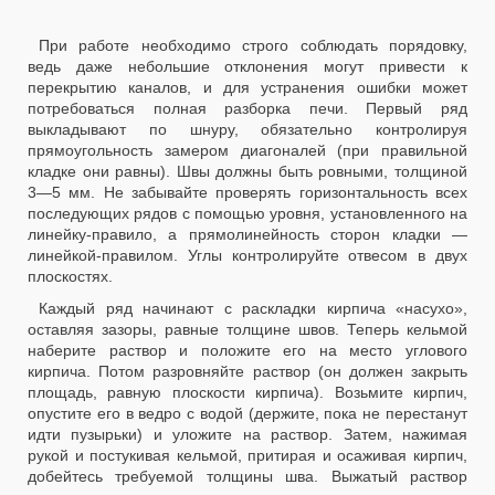
При работе необходимо строго соблюдать порядовку,
ведь даже небольшие отклонения могут привести к
перекрытию каналов, и для устранения ошибки может
потребоваться полная разборка печи. Первый ряд
выкладывают по шнуру, обязательно контролируя
прямоугольность замером диагоналей (при правильной
кладке они равны). Швы должны быть ровными, толщиной
3—5 мм. Не забывайте проверять горизонтальность всех
последующих рядов с помощью уровня, установленного на
линейку-правило, а прямолинейность сторон кладки —
линейкой-правилом. Углы контролируйте отвесом в двух
плоскостях.
Каждый ряд начинают с раскладки кирпича «насухо»,
оставляя зазоры, равные толщине швов. Теперь кельмой
наберите раствор и положите его на место углового
кирпича. Потом разровняйте раствор (он должен закрыть
площадь, равную плоскости кирпича). Возьмите кирпич,
опустите его в ведро с водой (держите, пока не перестанут
идти пузырьки) и уложите на раствор. Затем, нажимая
рукой и постукивая кельмой, притирая и осаживая кирпич,
добейтесь требуемой толщины шва. Выжатый раствор