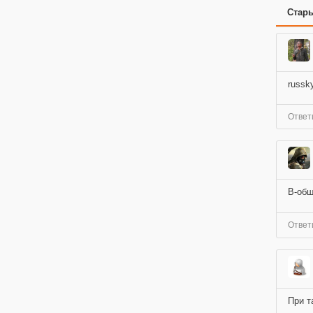
Стар
russk
Ответ
В-общ
Ответ
При т