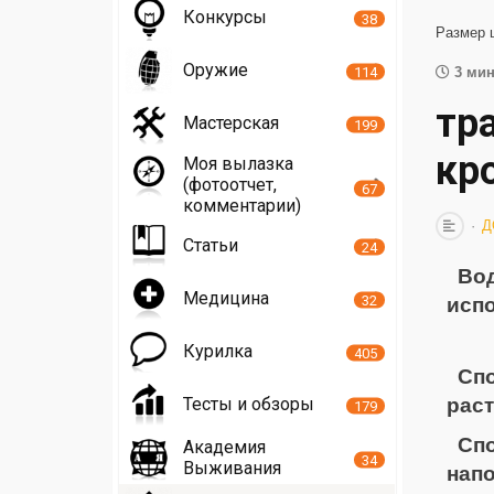
Конкурсы
38
Размер 
Оружие
114
3 мин
тр
Мастерская
199
кр
Моя вылазка
(фотоотчет,
67
комментарии)
Д
Статьи
24
Вод
Медицина
32
испо
Курилка
405
Спо
Тесты и обзоры
раст
179
Сп
Академия
34
Выживания
напо