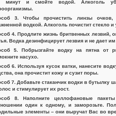
ь минут и смойте водой. Алкоголь уб
роорганизмы.
особ 3. Чтобы прочистить линзы очков, 
жненной водкой. Алкоголь почистит стекло и 
соб 4. Продлите жизнь бритвенных лезвий, о
ья. Водка дезинфицирует лезвия и не дает им
особ 5. Побрызгайте водку на пятна от р
окните насухо.
соб 6. Используя кусок ватки, нанесите вод
ства, она прочистит кожу и сузит поры.
соб 7. Добавьте стаканчик водки в бутылку 
олос и стимулирует их рост.
особ 8. Наполните целлофановые пакеты
тношении один к одному, и заморозьте. По
дильные элементы – они выручат Вас во врем