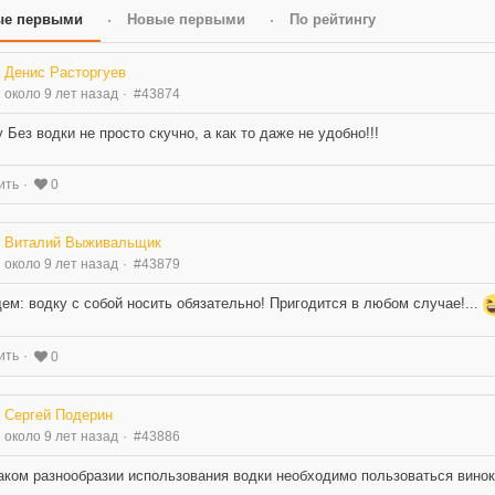
ые первыми
Новые первыми
По рейтингу
Денис Расторгуев
около 9 лет назад
#43874
y Без водки не просто скучно, а как то даже не удобно!!!
ить
0
Виталий Выживальщик
около 9 лет назад
#43879
ем: водку с собой носить обязательно! Пригодится в любом случае!...
ить
0
Сергей Подерин
около 9 лет назад
#43886
аком разнообразии использования водки необходимо пользоваться винок