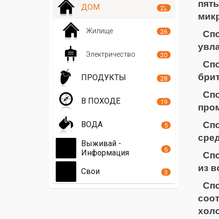
пят
ДОМ
22
мик
Жилище
26
Сп
увла
Электричество
20
Спо
брит
ПРОДУКТЫ
28
Сп
В ПОХОДЕ
19
пром
ВОДА
Спо
5
сред
Выживай -
6
Информация
Спо
из в
Свои
3
Сп
соо
холо