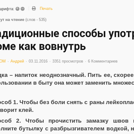
+
–
Печать
шрифта:
ут на чтение
(слов - 535)
адиционные способы употр
оме как вовнутрь
ОМ
Андрей
03.11.2016
3351 просмотров
6 Комментариев
ка – напиток неоднозначный. Пить ее, скорее
льзовании в быту она может заменить множес
соб 1. Чтобы без боли снять с раны лейкопла
ворит клей.
особ 2. Чтобы прочистить замазку швов 
лните бутылку с разбрызгивателем водкой, н