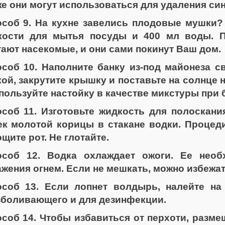
е они могут использоваться для удаления син
соб 9. На кухне завелись плодовые мушки? 
кости для мытья посуды и 400 мл воды. П
ают насекомые, и они сами покинут Ваш дом.
соб 10. Наполните банку из-под майонеза с
ой, закрутите крышку и поставьте на солнце 
пользуйте настойку в качестве микстуры при б
соб 11. Изготовьте жидкость для полоскани
ек молотой корицы в стакане водки. Процеди
щите рот. Не глотайте.
особ 12. Водка охлаждает ожоги. Ее необ
жения огнем. Если не мешкать, можно избежа
особ 13. Если лопнет волдырь, налейте на
зболивающего и для дезинфекции.
соб 14. Чтобы избавиться от перхоти, разме