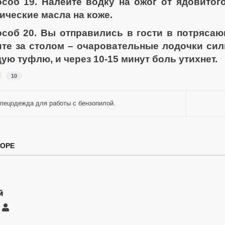
соб 19. Налейте водку на ожог от ядовитог
ические масла на коже.
соб 20. Вы отправились в гости в потрясаю
те за столом – очаровательные лодочки силь
ую туфлю, и через 10-15 минут боль утихнет.
10
пецодежда для работы с бензопилой.
ТОРЕ
й
саться
Андрей