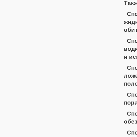
Такж
Спо
жид
обит
Спо
водк
и ис
Спо
лож
поло
Сп
пора
Сп
обе
Спо